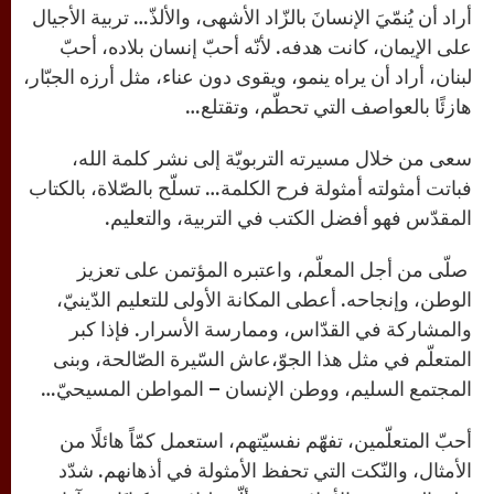
أراد أن يُنمّيَ الإنسانَ بالزّاد الأشهى، والألذّ… تربية الأجيال
على الإيمان، كانت هدفه. لأنّه أحبّ إنسان بلاده، أحبّ
لبنان، أراد أن يراه ينمو، ويقوى دون عناء، مثل أرزه الجبّار،
هازئًا بالعواصف التي تحطّم، وتقتلع…
سعى من خلال مسيرته التربويّة إلى نشر كلمة الله،
فباتت أمثولته أمثولة فرح الكلمة… تسلّح بالصّلاة، بالكتاب
المقدّس فهو أفضل الكتب في التربية، والتعليم.
صلّى من أجل المعلّم، واعتبره المؤتمن على تعزيز
الوطن، وإنجاحه. أعطى المكانة الأولى للتعليم الدّينيّ،
والمشاركة في القدّاس، وممارسة الأسرار. فإذا كبر
المتعلّم في مثل هذا الجوّ،عاش السّيرة الصّالحة، وبنى
المجتمع السليم، ووطن الإنسان – المواطن المسيحيّ…
أحبّ المتعلّمين، تفهّم نفسيّتهم، استعمل كمّاً هائلًا من
الأمثال، والنّكت التي تحفظ الأمثولة في أذهانهم. شدّد