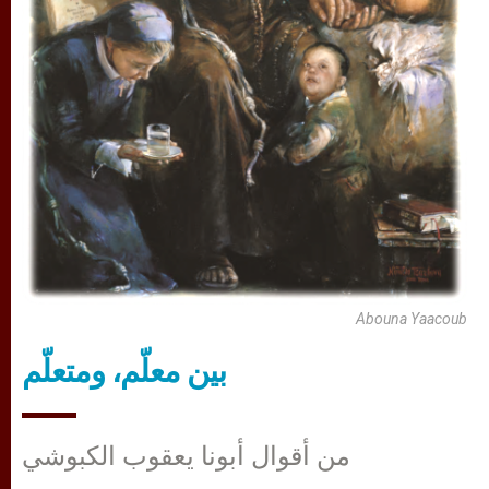
Abouna Yaacoub
بين معلّم، ومتعلّم
من أقوال أبونا يعقوب الكبوشي