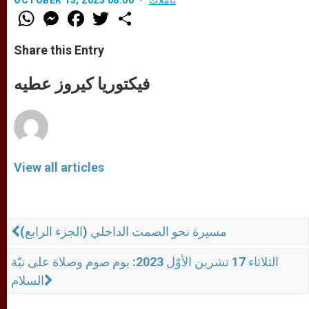
W
M
F
T
S
h
e
a
w
h
a
s
c
i
a
t
s
e
t
r
Share this Entry
s
e
b
t
e
A
n
o
e
p
g
o
r
فيكتوريا كيروز عطيه
p
e
k
r
View all articles
مسيرة نحو الصمت الداخلي (الجزء الرابع)
الثلاثاء 17 تشرين الأوّل 2023: يوم صوم وصلاة على نيّة
السلام