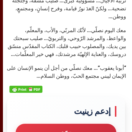
تربية الأجيال… مسؤوليّة كبرى… صليب مشقّة، وجلجلة
تضحية… ولكنّ الغدَ نورُ قيامة، وفرح إنسانٍ، ومجتمعٍ،
ووطن…
معك اليوم نصلّي… لأنّك المربّي، والأب، والمعلّم،
والواعظ، والمرشد الرّوحي، والتربويّ… صليب سبحتك
بين يديك، والمصلوب حبيب قلبك، الكتاب المقدّس منسّق
دروسك، والعناية الإلهيّة مرشدتك، فهي خير المعلّمات…
“أبونا يعقوب”… معك نصلّي من أجل أن ينمو الإنسان على
الإيمان ليبني مجتمع الحبّ، ووطن السلام…
إدعم زينيت