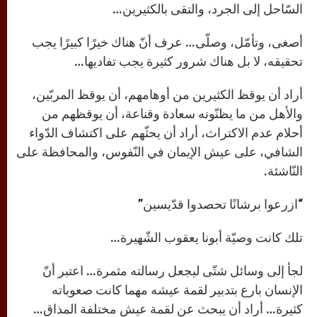
السّاحل إلى الجرد، والتقى بالكثيرين…
أصغى، وتأمّل، وصلّى… عرف أنّ هناك خيرًا كبيرًا يجب
تحقيقه، لا بل هناك شرور كثيرة يجب تفاديها…
أراد أن يوقظ الكثيرين من أوهامهم، أن يوقظ المربّين،
والأهل من ما يظنّونه سعادة وقناعة، أن يوقظهم من
أحلام عدم الاكتراث، أراد أن يحثّهم على اكتشاف الدّواء
الشافي، على عيش الإيمان في النّفوس، والمحافظة على
النّاشئة.
“
ازرعوا برشانًا تحصدوا قدّيسين”
تلك كانت وصيّة أبونا يعقوب الشّهيرة…
لجأ إلى وسائل شتّى ليجعل رسالته مثمرة… اعتبر أنّ
الإنسان بارع بتدبير لقمة عيشه مهما كانت صعوباته
كثيرة… أراد أن يبحث عن لقمة عيش مختلفة المذاق…