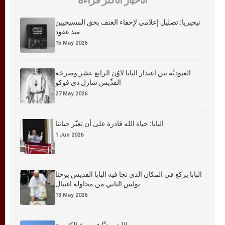
نيجيريا: تضليل إعلامي لإخفاء العنف بحق المسيحيين
منذ عقود
15 May 2026
العبوديَّة بين اعتذار البابا لاوُن الرابع عشر وصرخة
القدِّيس شارل دي فوكو
27 May 2026
البابا: حياة الله قادرة على أن تغيّر حياتنا
1 Jun 2026
البابا يركع في المكان الذي نجا فيه البابا القديس يوحنا
بولس الثاني من محاولة اغتيال
13 May 2026
الليتورجيَّا في سرّ الكنيسة