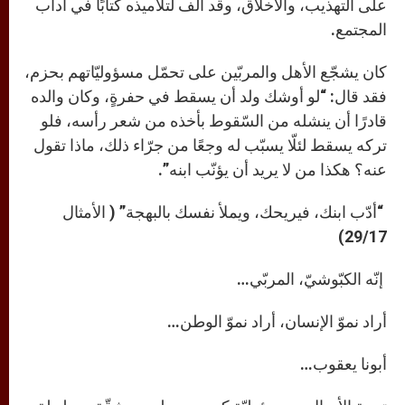
على التهذيب، والأخلاق، وقد ألّف لتلاميذه كتابًا في آداب
المجتمع.
كان يشجّع الأهل والمربّين على تحمّل مسؤوليّاتهم بحزم،
فقد قال: “لو أوشك ولد أن يسقط في حفرةٍ، وكان والده
قادرًا أن ينشله من السّقوط بأخذه من شعر رأسه، فلو
تركه يسقط لئلّا يسبّب له وجعًا من جرّاء ذلك، ماذا تقول
عنه؟ هكذا من لا يريد أن يؤنّب ابنه”.
“أدّب ابنك، فيريحك، ويملأ نفسك بالبهجة” ( الأمثال
29/17)
إنّه الكبّوشيّ، المربّي…
أراد نموّ الإنسان، أراد نموّ الوطن…
أبونا يعقوب…