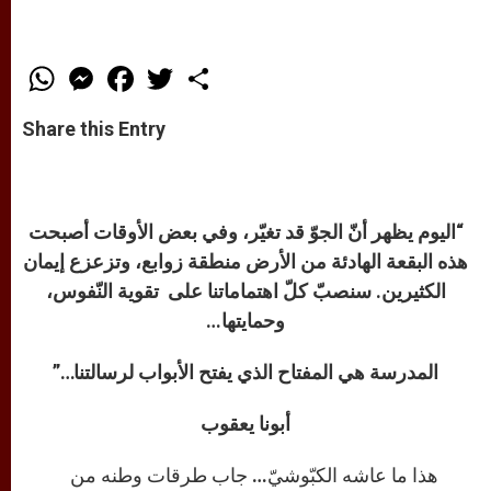
W
M
F
T
S
h
e
a
w
h
a
s
c
i
a
t
s
e
t
r
Share this Entry
s
e
b
t
e
A
n
o
e
p
g
o
r
p
e
k
r
“اليوم يظهر أنّ الجوّ قد تغيّر، وفي بعض الأوقات أصبحت
هذه البقعة الهادئة من الأرض منطقة زوابع، وتزعزع إيمان
الكثيرين. سنصبّ كلّ اهتماماتنا على تقوية النّفوس،
وحمايتها…
المدرسة هي المفتاح الذي يفتح الأبواب لرسالتنا…”
أبونا يعقوب
هذا ما عاشه الكبّوشيّ… جاب طرقات وطنه من