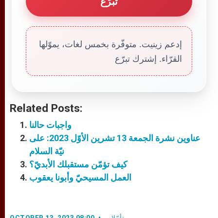
تبرّع
إدعم زينيت. متوفّرة بخمس لغات، يموّلها
القرّاء. إشترك تبرّع
Related Posts:
واجبات حالنا
عناوين نشرة الجمعة 13 تشرين الأوّل 2023: على
نيّة السلام
كيف تؤمّن مستقبلك الأبديّ؟
العمل المسيحيّ وأبونا يعقوب
تأمّلات
OCTOBER 13, 2023 08:00