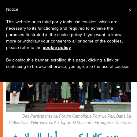
AR
Notice
x
This website or its third party tools use cookies, which are
necessary to its functioning and required to achieve the
عدالة وسلام
purposes illustrated in the cookie policy. If you want to know
more or withdraw your consent to all or some of the cookies,
please refer to the
cookie policy
.
By closing this banner, scrolling this page, clicking a link or
continuing to browse otherwise, you agree to the use of cookies.
Des Participants Au Forum Catholique Pour La Paix Dans La
Cathédrale D’Hiroshima, Au Japon © Missions Etrangères De Paris