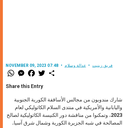
فريق زينيت
عدالة وسلام
NOVEMBER 09, 2023 07:48
W
M
F
T
S
h
e
a
w
h
a
s
c
i
a
t
s
e
t
r
Share this Entry
s
e
b
t
e
A
n
o
e
p
g
o
r
شارك مندوبون من مجالس الأساقفة الكورية الجنوبية
p
e
k
r
واليابانية والأمريكية في منتدى السلام الكاثوليكي لعام
2023، وتمكنوا من مناقشة دور الكنيسة الكاثوليكية لصالح
المصالحة في شبه الجزيرة الكورية وشمال شرق آسيا.