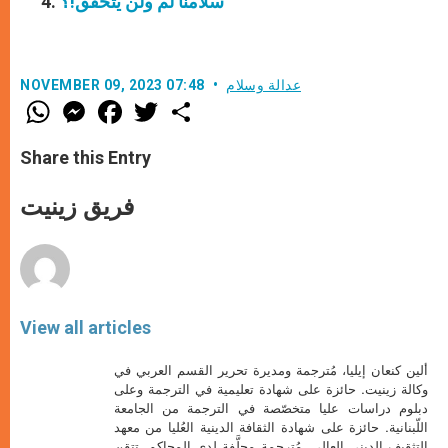
سلامنا لم ولن يتحقق!؟
عدالة وسلام
NOVEMBER 09, 2023 07:48
W
M
F
T
S
h
e
a
w
h
a
s
c
i
a
t
s
e
t
r
Share this Entry
s
e
b
t
e
A
n
o
e
p
g
o
r
فريق زينيت
p
e
k
r
View all articles
ألين كنعان إيليا، مُترجمة ومديرة تحرير القسم العربي في
وكالة زينيت. حائزة على شهادة تعليمية في الترجمة وعلى
دبلوم دراسات عليا متخصّصة في الترجمة من الجامعة
اللّبنانية. حائزة على شهادة الثقافة الدينية العُليا من معهد
التثقيف الديني العالي. مُترجمة محلَّفة لدى المحاكم. تتقن