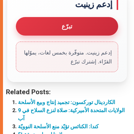
إدعم زينيت
تبرّع
إدعم زينيت. متوفّرة بخمس لغات، يموّلها
القرّاء. إشترك تبرّع
Related Posts:
الكاردينال توركسون: تجميد إنتاج وبيع الأسلحة
الولايات المتحدة الأميركية: صلاة لنزع السلاح في 9
آب
كندا: الكنائس تؤيّد منع الأسلحة النوويّة