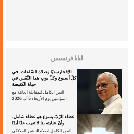
البابا فرنسيس
الإفخارستيّا وصلاة السّاعات، في
كلّ أسبوع وكلّ يوم، هما النَّفَس في
حياة الكنيسة
النص الكامل للمقابلة العامّة مع
المؤمنين يوم الأربعاء 5 آب 2026
عطاء الرّبّ يسوع هو عطاء شامل،
وأنّ عنايته بنا لا تغيب عنّا أبدًا
النص الكامل لصلاة التبشير الملائكي