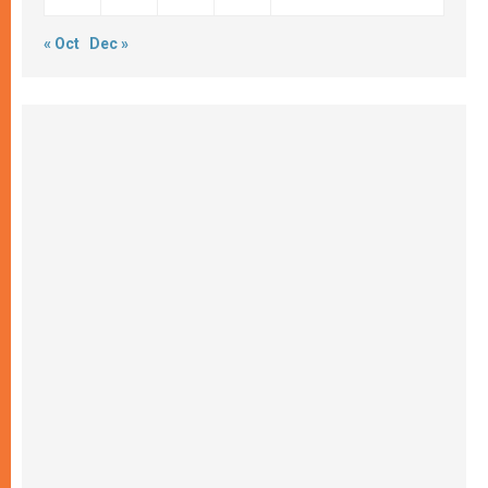
« Oct
Dec »