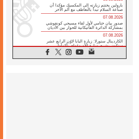
بارولين يختتم زيارته إلى المكسيك مؤكدا أن
صناعة السلام تبدأ بالتعاطف مع ألم الآخر
07.08.2026
صدور بيان ختامي لأول لقاء مسيحي كونفوشي
بمشاركة الدائرة الفاتيكانية للحوار بين الأديان
07.08.2026
الكاردينال ستورلا: زيارة البابا لاوُن الرابع عشر
ستكون بشرى سارة للأوروغواي بأكملها
07.08.2026
الفاتيكان يعلن برنامج الزيارة الرسولية للبابا لاوُن
الرابع عشر إلى فرنسا
07.08.2026
في الذكرى الـ ٨١ لحادثة هيروشيما الكنيسة في
اليابان تنظم ١٠ أيام للصلاة على نية السلام
07.08.2026
الكنيسة في الأوروغواي: زيارة البابا ستعزز
الإيمان والرجاء
06.08.2026
الاجتماع الشهري للمطارنة الموارنة
06.08.2026
الكاردينال روسي: زيارة البابا لاوُن إلى الأرجنتين
هي تكريم للبابا فرنسيس
06.08.2026