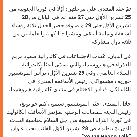
تمّ عقد المنتدى على مرحلتين: أوّلاً في كوريا الجنوبية من
25 تشرين الأوّل حتى 27 منه، ثم في اليابان من 28
تشرين الأوّل حتى 29 منه. وقد حضر الحفل ثلاثة رؤساء
أساقفة وثمانية أسقف وعشرات الكهنة والعلمانيين من
ثلاثة دول مشاركة.
في اليابان، عُقدت الاجتماعات في كاتدرائية صعود مريم
العذراء في هيروشيما، والتي تسمّى أيضًا بكاتدرائية
السلام العالمي. وفي 29 تشرين الأوّل، ترأّس المونسنيور
جوزيف ميتسواكي، رئيس الأساقفة الفخري في
ناغاساكي، قداس الاختتام في منتدى كاتدرائية هيروشيما.
خلال المنتدى، حيّى المونسنيور سيمون كيم جو يونغ،
رئيس اللجنة للمصالحة الوطنية لمؤتمر الأساقفة الكاثوليك
في كوريا، التزام الشبيبة من أجل السلام لمناسبة الحدث
الذي تمّ تنظيمه في 28 تشرين الأوّل الفائت تحت عنوان
“Young Peace Talk”.