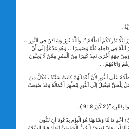
َّةُ .
رُ لِئَلَّا يُدْرِكَكُمْ اَلظَّلَامُ “. وَاَللَّهُ نُورٌ وَسَاكِنٌ فِي اَلنُّورِ . .
اَللَّهْ فِي دَاخِلِهِ قَلْبًا وَضَمِيرًا . . وَهُوَ مَدْعُوٌّ إِلَى أَنْ
 وَمِنْ جِهَةٍ أُخْرَى نَجِدُ كَثِيرًا مِنْ اَلْبَشَرِ مِمَّنْ لَا يُحِبُّونَ
هُمْ وَآثَامُهُمْ . .
َّلَامُ عَلَى اَلنُّورِ لِأَنَّ أَعْمَالَهُمْ كَانَتْ سَيِّئَةً . فَكُلُّ مِنْ
َعْمَلُ لِلْحَقِّ فَيَقْبَلُ إِلَى اَلنُّورِ لِتُظْهِرَ أَعْمَالُهُ وَقَدْ صُنِعَتْ
 ”( 2 كُورْ 8 : 9 ) .
ْءِ أَخْذِ مَا لَنَا وَشَابَهَنَا هُوَ اَلْيَوْمَ يَدْعُونَا أَنْ نَكُونَ
َلْقَلْبَ وَانْ نَعِيشُ اَلْحُبُّ اَلْحَقِيقِيُّ لِيُوَلِّدَ فِينَا اَلسَّلَامُ