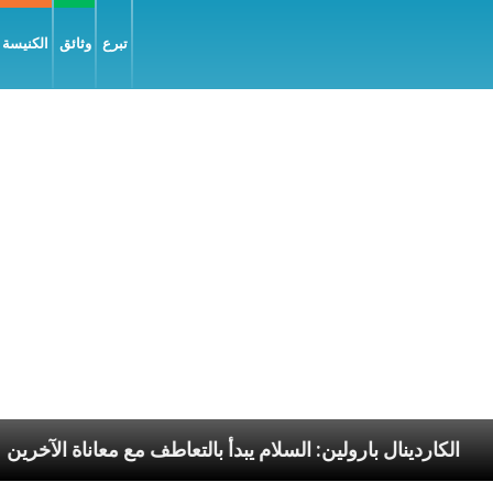
تبرع
وثائق
الكنيسة و
ا الرسوليّة
الكاردينال بارولين: السلام يبدأ بالتعاطف م