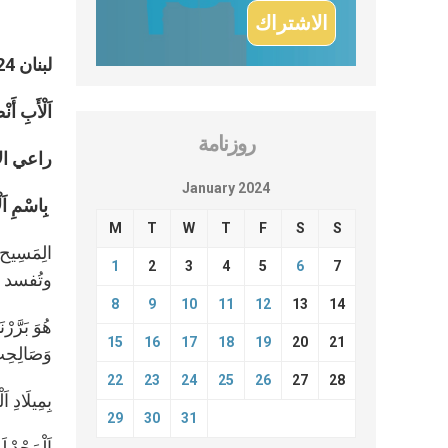
لبنان 2024
اَلْأَبِ أَن
روزنامة
راعي الا
January 2024
بِاسْمِ اَل
M
T
W
T
F
S
S
1
2
3
4
5
6
7
وتُفسد 
8
9
10
11
12
13
14
هُوَ بَرَّرْ
15
16
17
18
19
20
21
وَصَالِحِت 
22
23
24
25
26
27
28
بِمِيلَادِ اَ
29
30
31
اَلْمَجْدْ لَ