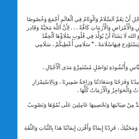
نْ أَجْلِ أَنْ يَعُمَّ اَلسَّلَامُ وَالْوِئَامُ فِي اَلْعَالَمِ أَجْمَعَ وَخُصُوصًا
 وَالْأَمْرَاضِ وَالْأَزَمَاتِ كَافَّةً . . . لِأَنَّ اَللَّهَ مَحَبَّةً وَقَادِر
الله لَا يَشَاءُ أَنْ يُوَلِّدَ فِي قُلُوبِ يمْلَاؤْهَا اَلْحِقْدُ
اهِرَةٍ لِيَسْتَوْدِع فِيهَاسْلَامَهْ ، ” سَلَامِي أُعْطِيكُمْ ، سَلَامِي
لِلنَّاسِ وَأُنْشُودَةِ تَوَاصُلٍ مُسْتَمِرَّةٍ مَدَى اَلْأَجْيَالِ .
ِيدُنَا وَفَرَحُنَا وَسَعَادَتُنَا وَرَاحَةُ ضَمِيرِنَا ، وَبِالِاسْتِمْرَارِ
تُ وَالْحَوَاجِزُ وَالْأَزَمَاتُ كُلُّهَا .
َلَا بُدَّ مِنْ صِيَانَتِهَا وَتَحْصِينِهَا عَامِلِينَ عَلَى نُمُوّهَا وَتَصْوِيبُ
 وَمَحَبَّتِكَ ، فَزِدْنَا إِيمَانًا وَأَقْرَن إِيمَانُنَا هَذَا بِالثَّبَاتِ وَالثِّقَةِ