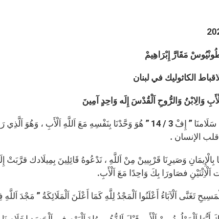
ْطُونْيُوسْ مَقَارَّ إِبْرَاهِيمْ
قباط الكاثوليك في لبنان
ْأَبِ وَالِابْنُ وَالرُّوحِ اَلْقُدْسَ إِلَه وَاحِدٍ آمِينَ
الِمَسِيح سَلَامنَا ” إِفْ 3 / 14 ” هُوَ وَحَّدْنَا بِنَفْسِهِ مَعَ اَللَّهِ اَلْأَبِ ، 
قلب الإنسان .
نَا بِالْإِيمَانِ وَصَيرِنَا قَرْبِيينْ مِنْ اَللَّهِ ، نَدْعُوهُ قَائِلِينَ بِمِيلَادك قرَّبَتْ إِ
اَلْاِثْنَيْنِ فصَاورَا بِكَ وَاحِدًا مَعَ اَلْأَبِ.
لْمَسِيحِ تَغَنَّى اَلْآبَاءُ أَعْلَنُوا اَلْمَجْدُ لِلَّهِ كَمَا أَعْلَنَ اَلْمَلَائِكَةُ ” مَجْدَ اَل
كَ أَيُّهَا اَلْمَوْلُودُ مِنْ اَلْأَبِ قَبْلَ اَلدُّهُورِ وُلِدَ اَلْيَوْمِ فِي اَلْجَسَدِ لِخَلَاصِنَا