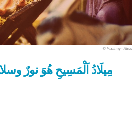
© Pixabay - Ale
مِيلَادُ اَلْمَسِيحِ هُوَ نور