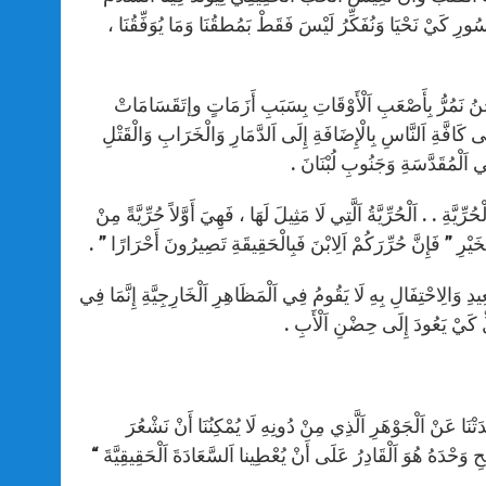
سُورِ كَيْ نَحْيَا وَنُفَكِّرُ لَيْسَ فَقَطْ بَمُطقُنَا وَمَا يُوَفِّقُنَا ،
 وَنَحْنُ نَمُرُّ بِأَصْعَبِ اَلْأَوْقَاتِ بِسَبَبِ أَزَمَاتٍ وإتَقَسَامَاتْ
لَى كَافَّةِ اَلنَّاسِ بِالْإِضَافَةِ إِلَى اَلدَّمَارِ وَالْخَرَابِ وَالْقَتْلِ
 اَلْمُقَدَّسَةِ وَجَنُوبِ لُبْنَانَ .
ِّيَّةِ . . اَلْحُرِّيَّةُ اَلَّتِي لَا مَثِيلَ لَهَا ، فَهِيَ أَوَّلاً حُرِّيَّةً مِنْ
َلْخَيْرِ ” فَإِنَّ حُرِّرَكُمْ اَلِابْنَ فَبِالْحَقِيقَةِ تَصِيرُونَ أَحْرَارًا ” .
ْعِيدِ وَالِاحْتِفَالِ بِهِ لَا يَقُومُ فِي اَلْمَظَاهِرِ اَلْخَارِجِيَّةِ إِنَّمَا فِي
الِّ كَيْ يَعُودَ إِلَى حِضْنِ اَلْأَبِ .
تْنَا عَنْ اَلْجَوْهَرِ اَلَّذِي مِنْ دُونِهِ لَا يُمْكِنُنَا أَنْ نَشْعُرَ
يحِ وَحْدَهُ هُوَ اَلْقَادِرُ عَلَى أَنْ يُعْطِينا اَلسَّعَادَةَ اَلْحَقِيقِيَّةَ “