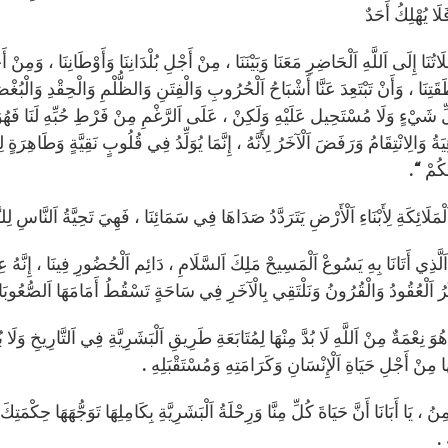
َلَا يُهْلِكُ أَحَدٌ
َاتُنَا إِلَى اَللَّهِ اَلْحَاضِرِ مَعَنَا وَبَيْنَنَا ، مِنْ أَجْلِ بُلْدَانِنَا وَأَوْطَانِنَا ، وَمِ
تِنَا ، وَأَنْ تَبْتَعِدَ عَنَّا أَشْبَاحُ اَلْحُرُوبِ وَالْفِتَنِ وَالظُّلْمِ وَالْحِقْدِ وَالْبُغْضِ
شَيْءٍ وَلَا مُسْتَحِيل عَلَيْهِ وَلَكِنْ ، عَلَى اَلرَّغْمِ مِنْ فَرْطِ حُبِّهِ لَنَا فَهُوَ 
يَةُ وَالِانْتِقَامُ وَرَفَضَ اَلْآخَرُ لِأَنَّهُ ، إِنَّمَا يُوَلِّدُ فِي قُلُوبٍ نَقِيَّةٍ وَطَ
ُكُمْ “.
ْمَلَائِكَةِ لِأَبْنَاءِ اَلْأَرْضِ يَتَرَدَّدُ صَدَاهَا فِي سَمَائِنَا ، فَهِيَ تَحِيَّةُ اَلنَّاسِ 
اَلَّذِي أَتَانَا بِهِ يَسُوعْ اَلْمَسِيحْ مَلِكَ اَلسَّلَامِ ، دَائِم اَلْحُضُورِ فِينَا ، إِنَّهُ ع
ِّرُ اَلْعُقُودُ وَالْقُرُونُ وَنَلْتَقِي بِالْآخَرِ فِي سَاحَةٍ تَسْقُطُ أَمَامَهَا اَلصُّعُوبَا
هُوَ نِعْمَةٌ مِنْ اَللَّهِ لَا بُدَّ مِنْهَا لِمُتَابَعَةِ طَرِيقِ اَلْبَشَرِيَّةِ فِي اَلتَّارِيخِ و
 مِنْ أَجْلِ حَيَاةِ اَلْإِنْسَانِ وَكَرَامَتِهِ وَمُسْتَقْبَلِهِ .
نُ ، يَا أَبَانَا أَنَّ حَيَاةَ كُلِّ مِنَّا وَرِحْلَةُ اَلْبَشَرِيَّةِ بِكَامِلِهَا تَوَجُّهَهَا حِكْمَتِكَ
 .