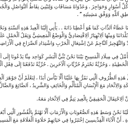
ِ كُلِّ أَسْوَارٍ وَحَوَاجِزَ . وَعَدْوَاهُ مَسَافَاتِ وَلِتَبْنِيَ نِقَاطُ اَلتَّوَاصُلِ وَالْجُ
َنْطِقِ اَللَّهِ وَوَفْقِ مَشِيئَتِهِ ” .
نَا عَطَاءُ اَلذَّاتِ كَمَا هُوَ أَعْطِنَا ذَاتَهُ . . يَأْتِي إِلَيْنَا اَلْعِيدُ هَذِهِ اَلسَّنَةِ
ْدَانَنَا وَمِنْهَا اَلِانْهِيَارُ اَلِاقْتِصَادِيُّ وَالْوَضْعُ اَلْمَعِيشِيُّ وَثِقَلُ اَلْحَمْلِ عَ
 وَالتَّهْجِيرُ اَلنَّاجِمُ عَنْ اِشْتِعَالِ اَلْحَرْبِ وَاشْتِدَادِ اَلصِّرَاعِ فِي اَلْأَرَاضِي
أَمَّلُ فِي مِيلَادِ اَلْمَسِيحِ بَيْنَنَا نَحْنُ بُنِّيٌّ اَلْبَشَرِ كَوَاحِد مِنَّا يَدْعُونَا إِلَى اَلْحُر
اَلْخَطِيئَةِ ، وَحُرِّيَّةٌ تَحْتَرِمُ حُرِّيَّاتٍ اَلْآخَرِينَ . حُرِّيَّةٌ تَدْفَعُنَا إِلَى فِعْلِ ا
ِهِ اَلظُّرُوفِ اَلَّتِي نَمُرُّ بِهَا عَلَيْنَا أَلَّا نَيْأَسَ أَبَدًا ، لِنَعْلَمْ أَنَّ جَوْهَرَ اَل
َةِ وَالِاتِّحَادِ مَعَ اَلْإِنْسَانِ اَلْمُتَأَلِّمِ وَالْخَائِفِ وَالشَّرِيدُ ، اَلضَّائِعَ وَالضَّ
 اَلِاحْتِفَالَ اَلْحَقِيقِيَّ بِالْعِيدِ يَتِمُّ فِي اَلِاتِّحَادِ مَعَهُ.
ْنَا نَحْنُ وَسَطِ هَذِهِ اَلصُّعُوبَاتِ وَالْأَزَمَاتِ أَلَّا نَهْتَمَّ بِالْقُشُورِ اَلَّتِي أَبْعَدَ
ةِ . أَنَّ اَلْآبَاءَ اَلْقِدِّيسِينَ اِخْتَبَرُوا فِي حَيَاتِهِمْ حَلَاوَةَ اَلْعَلَاقَةِ مَعَ اَلْمَسِ