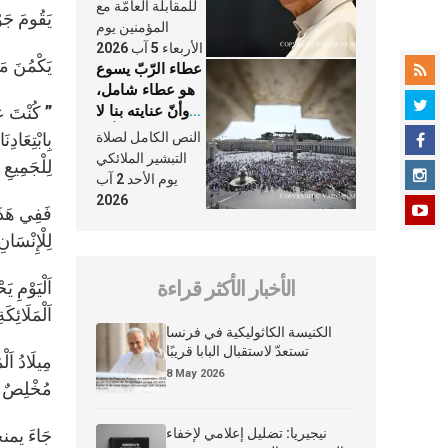
النَّفَس في حياة
للمقابلة العامّة مع
يَقُومَ جَوْ
الكنيسة
المؤمنين يوم
الأربعاء 5 آب 2026
يَكْمُنَ مَع
عطاء الرّبّ يسوع
هو عطاء شامل،
وأنّ عنايته بنا لا
” كُنْتَ عَر
تغيب عنّا أبدًا
النص الكامل لصلاة
بِابْتِعَادِ
التبشير الملائكي
لِلْجَمِيعِ :
يوم الأحد 2 آب
2026
فَفِي هَذَا 
لِلْإِنْسَانِ
الأخبار الأكثر قراءة
اَلْيَوْمِ 
اَلْمَلَائِكَ
الكنيسة الكاثوليكية في فرنسا
تستعدّ لاستقبال البابا قريبًا
مِيلَادُ اَل
8 May 2026
مُخْلِصٌ وَ
نيجيريا: تضليل إعلامي لإخفاء
جَاءَ يمنحنا