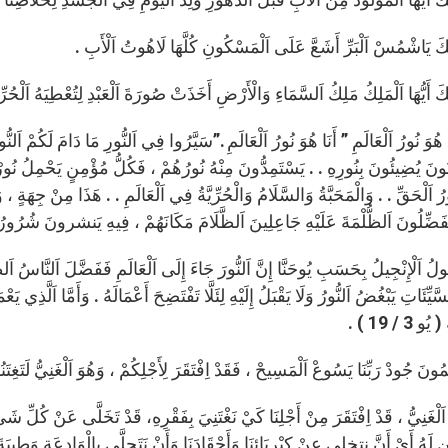
َكَ يَاشْمُسْ اَلْبَرِّ أَشَعَّ عَلَى اَلْمَسْكُونِ كُلَّهَا لَاهُوتُ اَلْأَبِ .
كَ أَيُّهَا اَلْمَلِكُ مَلِكُ اَلسَّمَاءِ وَالْأَرْضِ أَخَذَتْ صُورَةَ اَلْعَبْدِ لِتُعْطِيَهُ اَلْحُرِّي
ُوَ نُورُ اَلْعَالَمِ ” أَنَا هُوَ نُورُ اَلْعَالَمِ .”سَيَّرُوا فِي اَلنُّورِ مَا دَامَ لَكُمْ اَلنُّو
ُونَ يُضِيئُونَ بِنُورِهِ . . يَسْتَمِدُّونَ مِنْهُ نُورُهُمْ ، فَكُلُّ مُؤْمِنٍ يَحْمِلُ نُورْ 
رُ اَلْحَقِّ . . وَالْمَحَبَّةُ وَالسَّلَامُ وَالْحُرِّيَّةُ فِي اَلْعَالَمِ . . هَذَا مِنْ جِهَةٍ ،
َيُفَضِّلُونَ اَلظُّلْمَةَ عَلَيْهِ جَاعِلِينَ اَلظَّلَامَ مَكَانَهُمْ ، فِيهِ يَنشرونَ شُرُورُ
ولُ اَلْإِنْجِيلُ بِحَسَبِ يُوحَنَّا إِنَّ اَلنُّورَ جَاءَ إِلَى اَلْعَالَمِ فَفَضَّلَ اَلنَّاسُ اَلظ
َّيِّئَاتِ يَبْغُضُ اَلنُّورُ وَلَا يَقْبَلُ إِلَيْهِ لِئَلَّا تَفْتَضِحَ أَعْمَالَهُ . وَأَمَّا اَلَّذِي ي
 3 / 19 ) .
َمُونَ جُودْ رَبِّنَا يَسُوعْ اَلْمَسِيحْ ، فَقَدْ اِفْتَقَرَ لِأَجْلِكُمْ ، وَهُوَ اَلْغَنِيُّ لَتَغِتَنُوا بِفَقْرِهِ
َهُ اَلْغَنِيُّ ، قَدْ اِفْتَقَرَ مِنْ أَجْلِنَا كَيْ نَغْتَنِيَ بِفَقْرِهِ، قَدْ تَخَلَّى عَنْ كُلِّ شَي
ِ لَهُ أَيْ أَنَّ نتخلى عنْ كِبْرِيَائِنَا وَأَحْقَادَنَا وَأَنْ نَتَحلَّى بِالْوَادِعَةِ وَطِيبَةَ ا