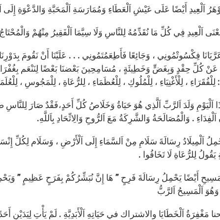
هَرُ اَلْعِيدِ أَيْضًا عَلَى عَيْشِ اَلْعَطَاءِ وَمُمَارَسَةِ اَلْمَحَبَّةِ وَالدَّعْوَةِ إِلَى 
ْنَى اَلْعِيدِ فِي كُلِّ مَا نُقَدِّمُهُ لِلنَّاسِ وَلَا سِيَّمَا اَلْفَقِيرُ مِنْهُمْ وَالْمُحْتَاجُ
َّيَانَا فِكْسُوتْمُونِي ، وَجَائِعًا فَأَطِعَمُتَمُونِي . . . عَلَيْنَا أَنْ نَقُومَ بِدَوْرِنَا م
نَا عَنْ كُلِّ حِقْدٍ وَبِغَضٍّ وَخَطِيئَةٍ ، مُسَامِحِينَ بَعْضنَا بَعْضًا لِنَنْعَم بِغُفْرَانِ 
 لِلْفُقَرَاءِ ، لِلْأَغْنِيَاءِ ، لِلْمُلُوكِ ، لِلْعُظَمَاءِ ، لِلرُّعَاةِ ، لِلْمَجُوسِ ، لِلْعُلَمَ
اَلْيَوْمِ وَلَدَ اَلرَّبِّ اَلَّذِي هُوَ حَيَاةُ وَخَلَاصُ كُلِّ أَحَدٍ،فَقْدٌ صَارَ لِلنَّاسِ طَ
 اَلْفِدَاءِ . وَالْمُصَالَحَةُ وَالشَّرِكَةُ مَعَ اَلرُّوحِ وَالِاتِّحَادِ بِاَللَّهِ.
يَحْمِلُ اَلْمِيلَادُ رِسَالَةَ سَلَامِ مِنْ اَلسَّمَاءِ إِلَى اَلْأَرْضِ ، وَسَلَام لِكُلّ
ةِ يَقُولُ لِلرُّعَاةِ لَا تَخَافُوا .
ْمَسِيحِ أَيْضًا يَحْمِلُ رِسَالَةَ فَرِحٍ ” هَا إِنَّ نُبَشِّرُكُمْ بِفَرَحٍ عَظِيمٍ ” وَيَحْمِل
هُوَ اَلْمَسِيحُ اَلرَّبُّ
 مَغْفِرَةُ اَلْخَطَايَا والاشتراك في حَيَاتِهِ اَلْأَبَدِيَّةِ . لَمْ يَأْتِ لِيَدَيْنِ أَحَدًا أَوْ