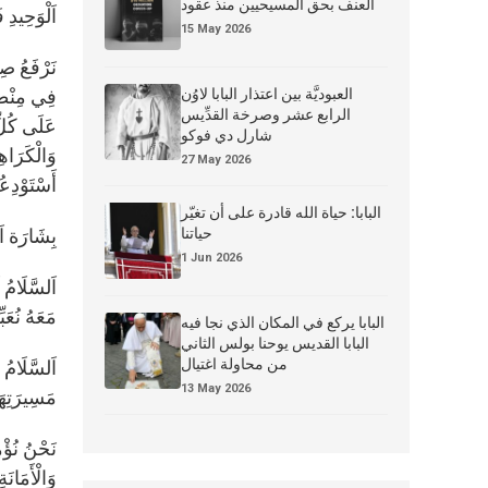
العنف بحق المسيحيين منذ عقود
اَلْوَحِيدِ ف
15 May 2026
نَرْفَعُ صِل
العبوديَّة بين اعتذار البابا لاوُن
فِي مِنْطَقَ
الرابع عشر وصرخة القدِّيس
عَلَى كُلِّ 
شارل دي فوكو
وَالْكَرَاهِ
27 May 2026
أَسْتَوْدِع
البابا: حياة الله قادرة على أن تغيّر
حياتنا
بِشَارَة اَل
1 Jun 2026
اَلسَّلَامُ 
مَعَهُ نُعَب
البابا يركع في المكان الذي نجا فيه
البابا القديس يوحنا بولس الثاني
من محاولة اغتيال
اَلسَّلَامُ 
13 May 2026
مَسِيرَتِهَا
نَحْنُ نُؤْمِ
وَالْأَمَانَةِ