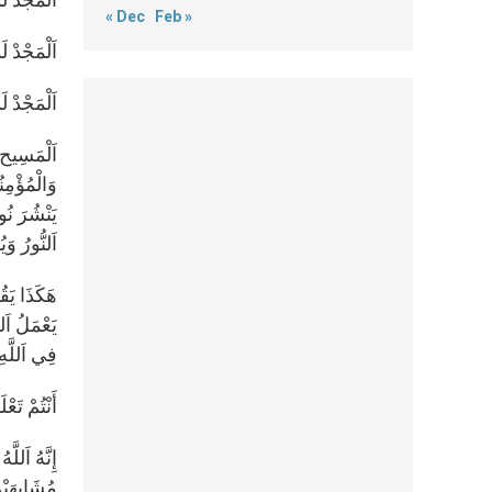
« Dec
Feb »
اَلْمَجْدْ ل
اَلْمَجْدْ لَ
اَلْمَسِيح ه
وَالْمُؤْمِن
يَنْشُرَ نُو
اَلنُّورُ و
هَكَذَا يَقُ
يَعْمَلُ اَلس
فِي اَللَّهِ ( يُو
أَنْتُمْ تَعْل
إِنَّهُ اَللّ
مُشَابِهَيْن