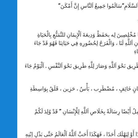
اَلسَّلَامِ”سَالَمُوا جَمِيعُ اَلنَّاسِ إِنَّ أَمْكَنَ”
ُخْلِصِينَ لِه بحَفَظْ وَدِيعَةَ اَلْإِيمَانِ للتَّمَتُّعِ بِالْحَيَاةِ
اَللَّهِ لَنَا ، وَالْفَرَحُ لِحُضُورِهِ فِي حَيَاتِنَا فَهُوَ قَدْ جَاءَ
اءِ
رِيق نَحْوَ اَللَّهِ وَصَارَ لِلَّهِ طَرِيق نَحْوَ اَلنَّفْسِ . اَلْيَوْمُ جَاءَ
ِ إِنْسَانٍ خَائِفٍ ، مُضْطَرِب ، بَأْسٌ ، حَزِين ، قَلَقُ بِوَاسِطَةِ
ُ أَيْضًا رِسَالَةً بِخَلَاصِ اَللَّهِ لِلْإِنْسَانِ ” قَدْ وُلِدَ لَكُمْ
 لِيَهْلَك أَحَدًا ، فَهَكَذَا أَحَبَّ اَللَّهُ اَلْعَالَمُ حَتَّى بَذْلِ اِبْنِهِ