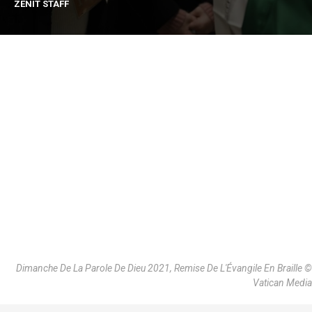
ZENIT STAFF
Dimanche De La Parole De Dieu 2021, Remise De L'Évangile En Braille ©
Vatican Media