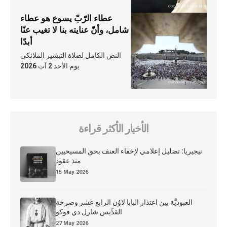
عطاء الرّبّ يسوع هو عطاء
شامل، وأنّ عنايته بنا لا تغيب عنّا
أبدًا
النص الكامل لصلاة التبشير الملائكي
يوم الأحد 2 آب 2026
الأخبار الأكثر قراءة
نيجيريا: تضليل إعلامي لإخفاء العنف بحق المسيحيين
منذ عقود
15 May 2026
العبوديَّة بين اعتذار البابا لاوُن الرابع عشر وصرخة
القدِّيس شارل دي فوكو
27 May 2026