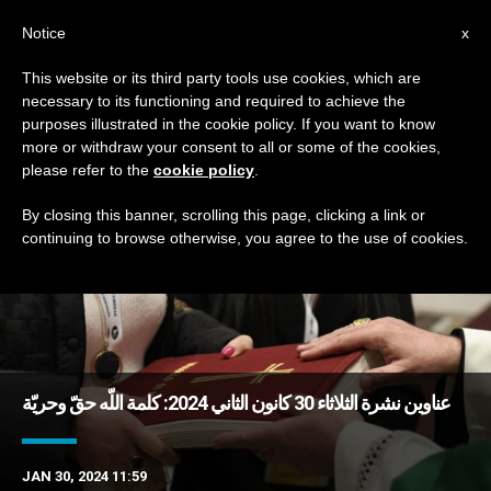
AR
Notice
x
This website or its third party tools use cookies, which are
necessary to its functioning and required to achieve the
DAY
purposes illustrated in the cookie policy. If you want to know
January 30th, 2024
more or withdraw your consent to all or some of the cookies,
please refer to the
cookie policy
.
By closing this banner, scrolling this page, clicking a link or
continuing to browse otherwise, you agree to the use of cookies.
DERNIÈRES NOUVELLES
عناوين نشرة الثلاثاء 30 كانون الثاني 2024: كلمة اللّه حقّ وحريّة
JAN 30, 2024 11:59