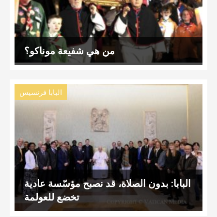
من هي شفيعة موناكو؟
البابا فرنسيس
البابا: بدون الصلاة، قد نصبح مؤسّسة عادية
تخضع للعولمة