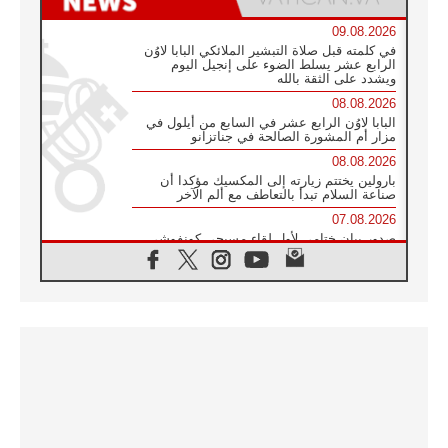
09.08.2026
في كلمته قبل صلاة التبشير الملائكي البابا لاوُن
الرابع عشر يسلط الضوء على إنجيل اليوم
ويشدد على الثقة بالله
08.08.2026
البابا لاوُن الرابع عشر في السابع من أيلول في
مزار أم المشورة الصالحة في جناتزانو
08.08.2026
بارولين يختتم زيارته إلى المكسيك مؤكدا أن
صناعة السلام تبدأ بالتعاطف مع ألم الآخر
07.08.2026
صدور بيان ختامي لأول لقاء مسيحي كونفوشي
بمشاركة الدائرة الفاتيكانية للحوار بين الأديان
07.08.2026
الكاردينال ستورلا: زيارة البابا لاوُن الرابع عشر
ستكون بشرى سارة للأوروغواي بأكملها
07.08.2026
الفاتيكان يعلن برنامج الزيارة الرسولية للبابا لاوُن
الرابع عشر إلى فرنسا
07.08.2026
في الذكرى الـ ٨١ لحادثة هيروشيما الكنيسة في
اليابان تنظم ١٠ أيام للصلاة على نية السلام