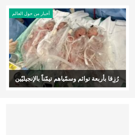
أخبار من حول العالم
رُزِقا بأربعة توائم وسمّياهم تيمّناً بالإنجيليّين