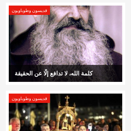
قديسون وطوباويون
كلمة الله، لا تدافع إلّا عن الحقيقة
قديسون وطوباويون