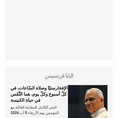
البابا فرنسيس
الإفخارستيّا وصلاة السّاعات، في
كلّ أسبوع وكلّ يوم، هما النَّفَس
في حياة الكنيسة
النص الكامل للمقابلة العامّة مع
المؤمنين يوم الأربعاء 5 آب 2026