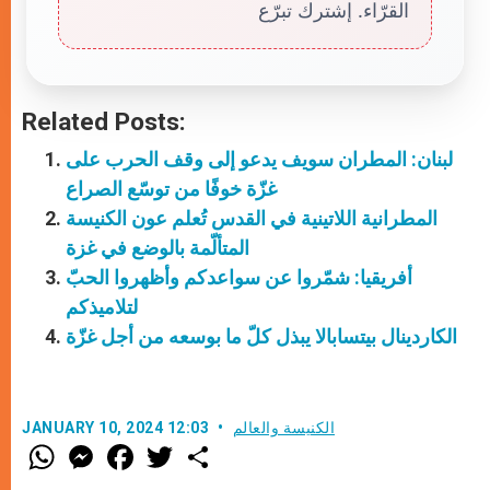
القرّاء. إشترك تبرّع
Related Posts:
لبنان: المطران سويف يدعو إلى وقف الحرب على
غزّة خوفًا من توسّع الصراع
المطرانية اللاتينية في القدس تُعلم عون الكنيسة
المتألّمة بالوضع في غزة
أفريقيا: شمّروا عن سواعدكم وأظهروا الحبّ
لتلاميذكم
الكاردينال بيتسابالا يبذل كلّ ما بوسعه من أجل غزّة
الكنيسة والعالم
JANUARY 10, 2024 12:03
W
M
F
T
S
h
e
a
w
h
a
s
c
i
a