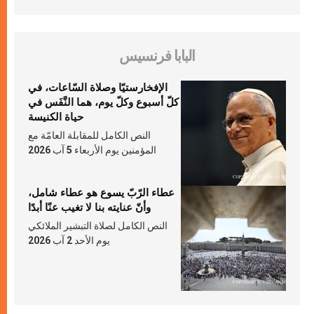
البابا فرنسيس
الإفخارستيّا وصلاة السّاعات، في
كلّ أسبوع وكلّ يوم، هما النَّفَس في
حياة الكنيسة
النص الكامل للمقابلة العامّة مع
المؤمنين يوم الأربعاء 5 آب 2026
عطاء الرّبّ يسوع هو عطاء شامل،
وأنّ عنايته بنا لا تغيب عنّا أبدًا
النص الكامل لصلاة التبشير الملائكي
يوم الأحد 2 آب 2026