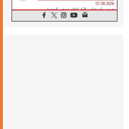
07.08.2026
صدور بيان ختامي لأول لقاء مسيحي كونفوشي
بمشاركة الدائرة الفاتيكانية للحوار بين الأديان
07.08.2026
الكاردينال ستورلا: زيارة البابا لاوُن الرابع عشر
ستكون بشرى سارة للأوروغواي بأكملها
07.08.2026
الفاتيكان يعلن برنامج الزيارة الرسولية للبابا لاوُن
الرابع عشر إلى فرنسا
07.08.2026
في الذكرى الـ ٨١ لحادثة هيروشيما الكنيسة في
اليابان تنظم ١٠ أيام للصلاة على نية السلام
07.08.2026
الكنيسة في الأوروغواي: زيارة البابا ستعزز
الإيمان والرجاء
06.08.2026
الاجتماع الشهري للمطارنة الموارنة
06.08.2026
الكاردينال روسي: زيارة البابا لاوُن إلى الأرجنتين
هي تكريم للبابا فرنسيس