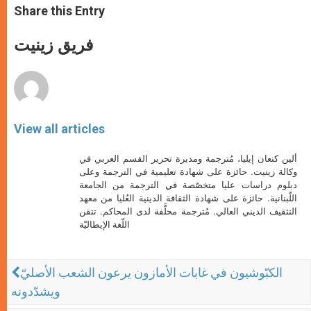
t
s
e
t
r
Share this Entry
s
e
b
t
e
A
n
o
e
p
g
o
r
فريق زينيت
p
e
k
r
View all articles
ألين كنعان إيليا، مُترجمة ومديرة تحرير القسم العربي في
وكالة زينيت. حائزة على شهادة تعليمية في الترجمة وعلى
دبلوم دراسات عليا متخصّصة في الترجمة من الجامعة
اللّبنانية. حائزة على شهادة الثقافة الدينية العُليا من معهد
التثقيف الديني العالي. مُترجمة محلَّفة لدى المحاكم. تتقن
اللّغة الإيطاليّة
الكبّوشيون في غابات الأمازون يرعون الشعب الأصليّ
ويشدّدونه