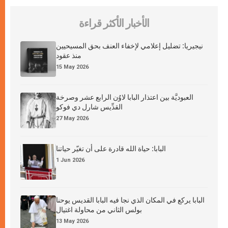
الأخبار الأكثر قراءة
نيجيريا: تضليل إعلامي لإخفاء العنف بحق المسيحيين
منذ عقود
15 May 2026
العبوديَّة بين اعتذار البابا لاوُن الرابع عشر وصرخة
القدِّيس شارل دي فوكو
27 May 2026
البابا: حياة الله قادرة على أن تغيّر حياتنا
1 Jun 2026
البابا يركع في المكان الذي نجا فيه البابا القديس يوحنا
بولس الثاني من محاولة اغتيال
13 May 2026