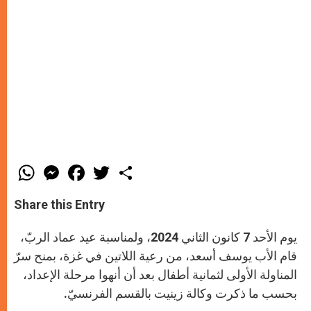
W
M
F
T
S
h
e
a
w
h
a
s
c
i
a
t
s
e
t
r
Share this Entry
s
e
b
t
e
A
n
o
e
p
g
o
r
يوم الأحد 7 كانون الثاني 2024، ولمناسبة عيد عماد الربّ،
p
e
k
r
قام الأب يوسف أسعد، من رعية اللاتين في غزة، بمنح سرّ
المناولة الأولى لثمانية أطفال بعد أن أنهوا مرحلة الإعداد،
بحسب ما ذكرت وكالة زينيت بالقسم الفرنسيّ.