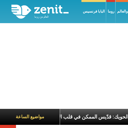
العالم
روما
البابا فرنسيس
طوباوي البطريرك الحويك: قدّيس الممكن في قلب الأزمات
مواضيع الساعة