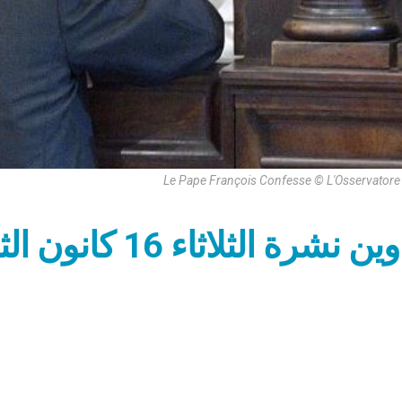
Le Pape François Confesse © L'Osservator
شرة الثلاثاء 16 كانون الثاني 2024: اغفروا للجميع