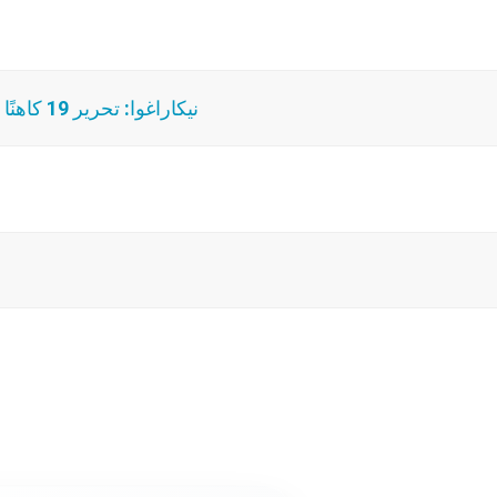
نيكاراغوا: تحرير 19 كاهنًا من السجن وإرسالهم إلى الفاتيكان من دون عودة