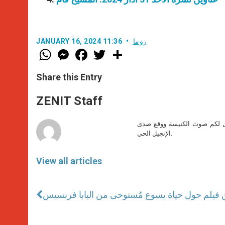
روما
JANUARY 16, 2024 11:36
W
M
F
T
S
h
e
a
w
h
a
s
c
i
a
t
s
e
t
r
Share this Entry
s
e
b
t
e
A
n
o
e
p
g
o
r
ZENIT Staff
p
e
k
r
صل لكم صوت الكنيسة ووقع صدى
الإنجيل الحي.
View all articles
فيلم حول حياة يسوع مُستوحى من البابا فرنسيس