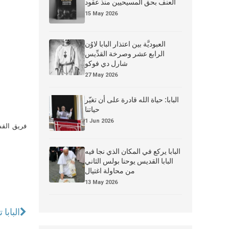
العنف بحق المسيحيين منذ عقود
15 May 2026
العبوديَّة بين اعتذار البابا لاوُن
الرابع عشر وصرخة القدِّيس
شارل دي فوكو
27 May 2026
البابا: حياة الله قادرة على أن تغيّر
حياتنا
1 Jun 2026
فريق القس
البابا يركع في المكان الذي نجا فيه
البابا القديس يوحنا بولس الثاني
من محاولة اغتيال
13 May 2026
البابا 