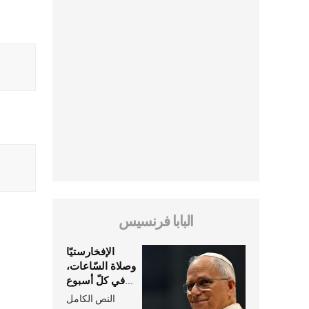
البابا فرنسيس
الإفخارستيّا
وصلاة السّاعات،
في كلّ أسبوع
وكلّ يوم، هما
النص الكامل