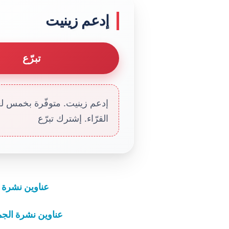
إدعم زينيت
تبرّع
إدعم زينيت. متوفّرة بخمس لغا
القرّاء. إشترك تبرّع
عناوين نشرة الاثنين 17 تشرين الأوّل 2
عناوين نشرة الجمعة 22 أيلول 2023: الاستشهاد من 