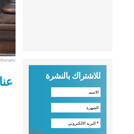
e Romano
للاشتراك بالنشرة
عناوين ن