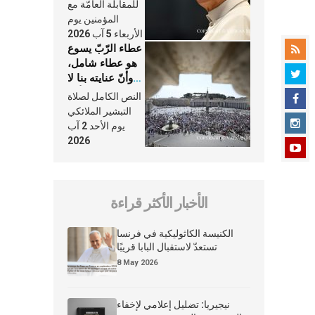
النَّفَس في حياة
للمقابلة العامّة مع
الكنيسة
المؤمنين يوم
الأربعاء 5 آب 2026
عطاء الرّبّ يسوع
هو عطاء شامل،
وأنّ عنايته بنا لا
تغيب عنّا أبدًا
النص الكامل لصلاة
التبشير الملائكي
يوم الأحد 2 آب
2026
الأخبار الأكثر قراءة
الكنيسة الكاثوليكية في فرنسا
تستعدّ لاستقبال البابا قريبًا
8 May 2026
نيجيريا: تضليل إعلامي لإخفاء