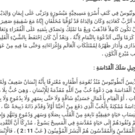
طُونْيُوسْ فِي كَنَفِ أُسْرَةٍ مَسِيحِيَّةٍ مَيْسُورَةٍ وَتَرَبَّى عَلَى إِيمَانِ وَالِدَيْهِ 
 اَلرَّبِّ كَعَادَتِهِ وَكَانَ وَالِدَاهُ قَدْ تُوُفِّيَا مُخَلِّفَانِ إِيَّاهُ مَعَ شَقِيقِةٍ صَغِير
ْ تَكُونَ كَامِلاً فَاذْهَبْ وَبِعْ مَا تَمْلِكُ وَتَصَدّق بِثَمَنِهِ عَلَى اَلْفُقَرَاءِ وَتَعَالَ
ِ كَرَمًا وَلَبَّى اَلدَّعْوَةَ بِالتَّمَامِ لِأَنَّهُ ، وَبَعْدٌ أَنْ كَانَ اِحْتَفَظَ بِالشَّيْءِ اَلْ
َذَارَى وَأَدَارَ ظَهْرُهُ لِمُمْتَلَكَاتِ اَلْعَالَمِ وَإِغْرَاءَاتِهِ وَحَتَّى مَا فِيهِ مِنْ عَوَاط
لْب مُبْدِعِ اَلْكَوْنِ .
ْجِيلِ سَلَكَ اَلْقَدَاسَةِ :
قِدِّيسُ أَنْطُونْيُوسْ مُنْذُ نُعُومَةِ أَظْفَارِهِ مُعْتَرِفًا بِأَنَّهُ إِنْسَانٌ ضَعِيفٌ وَلَ
َّ اَلْقَدَاسَةَ هِيَ دَعْوَةُ حُبِّ مِنْ اَللَّهِ مُقَدِّمَةً لِلْإِنْسَانِ . وَهِيَ حُبٌّ بِلَا مُ
اتِ ، أَوْ اَلْقِيَامِ بِأَعْمَالِ جَسَدِيَّةٍ شَاقَّةٍ وَلَا حَتَّى بِسَهَرٍ وَلَا بِدُمُوعٍ وَلَا 
قَدَاسَةُ مُمْكِنَةً بِالْحُبِّ اَلَّذِي دَفَعَ مِنْ أَحَبَّنَا أَوَّلاً وَقَدَّمَ ذَاتَهُ ذَبِيحَةً عَنَّ
ْتِسَابِ حَيَاةٍ حَقِيقِيَّةٍ نَابِعَةٍ مِنْ اَلْقَلْبِ بِصَلَاةٍ وَسَهَرٍ وَدُمُوعٍ وَتَنَهُّدٍ وَإِظ
مْ وَنُقُودَهُمْ إِلَى حَيَاةٍ مُقَدَّسَةٍ فِي اَلْمَسِيحْ يَسُوعْ ، مُدْرِكًا أَنَّ اَلتَّقْدِيسَ
اَللَّهِ هُوَ اَلْمُقَدَّسُ وَ