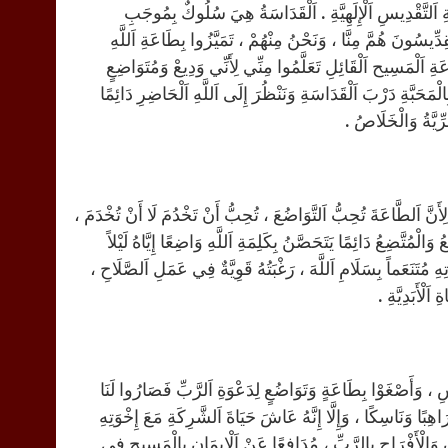
ِعْمَةِ اَلتَّقْدِيسِ اَلْإِلَهِيَّةِ . اَلْقَدَاسَةُ هِيَ سُلُوكٌ بِمُوجَبِ
ِدِّيسُونَ هُمَّ مِنَّا ، وَنَحْنُ مِنْهُمْ ، تَمَيَّزُوا بِطَاعَةِ اَللَّهِ
عَةِ اَلْمَسِيح اَلْقَائِلِ تَعَلَّمُوا مِنِّي لِأَنِّي وَدِيعْ وَمُتَوَاضِعٍ
حَبَّةِ دَرْبَ اَلْقَدَاسَةِ وَنَنْظُرَ إِلَى اَللَّهِ اَلْحَاضِرِ دَائِمًا
ِّيَّةُ وَالْخَلَاصُ .
ِأَنَّ اَلطَّاعَةَ تُحِبُّ اَلتَّوَاضُعَ ، تُحِبُّ أَنْ تَخْدُمَ لَا أَنْ تُخْدَمَ ،
وَالْمُتَّضِعُ دَائِمًا يَتَحَصَّنُ بِكَلِمَةِ اَللَّهِ وَاضِعًا إِيَّاهُ لَيْلاً
هِ مُتَنَعَماً بِسَلَامِ اَللَّهَ ، رَغْبَتُهُ قَوِيَّةٌ فِي عَمَلِ اَلصَّلَاحِ ،
لْأَبَدِيَّةِ .
 ، وَأَصْغَوْا بِطَاعَةٍ وَتَوَاضُعٍ لِدَعْوَةِ اَلرَّبِّ فَصَارُوا لَنَا
ًا وَنَاسِكًا ، وَإِلَّا إِنَّهُ عَاشَ حَيَاةَ اَلشَّرِكَةِ مَعَ إِخْوَتِهِ
 وَالْأَفْرَاحِ بِالرَّبِّ ، مُدَافِعًا عَنْ اَلْإِيمَانِ بِالْمَسِيحِ فِي