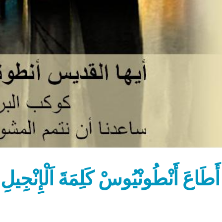
أَطَاعَ أَنْطُونْيُوسْ كَلِمَةَ اَلْإِنْجِيل