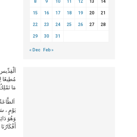
8
9
10
11
12
13
14
15
16
17
18
19
20
21
22
23
24
25
26
27
28
29
30
31
« Dec
Feb »
اَلْقِدِّيس 
مُطِيعًا لِ
مَا تَمْلِكُ
اَلطَّاعَةُ 
يَوْمٍ ، سَع
وَهُوَ دَائِ
أَفْكَارُنَا 