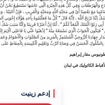
دَعِ وَالْهَرْطَقَاتِ وَفِي كُلِّ هَذِهِ اَلْخِبْرَةِ اَلَّتِي عَاشَهَا نَسْتَطِيعُ نَحْنُ أَنْ نَتَعَلَّ
ُنِنا مَعَ بَعْضِنَا أَيْ فِي مَحَبَّةِ اَللَّهِ وَمَحَبَّةِ وَالْقَرِيبِ ، فَإِنَّ أَحْبَبْنَا ، وَغ
كِّ إنَّنَا نَرْبَحُ اَللَّهَ ، لِأَنَّهُ قَالَ ” كُلُّ مَا فَعَلْتُمُوهُ بِأَحَدِ هَؤُلَاءِ إِخْوَتِي ا
َبِي رَثَوْا اَلْمُلكَ اَلْمُعَدُّ لَكُمْ ” . أَمَّا إِنَّ أَعثَرْنَا قَرِيبَنَا وَكُنَّا سَبَبَ شَك
 فَيَكُون اَلْجَوَابُ اَلَّذِي نَسْمَعُهُ مِنْهُ ” اِذْهَبُوا عَنِّي يَا فَاعَلِي اَلْإثِمَ إِلَى اَل
ارِ جِهَادِنَا اَلرُّوحِيِّ اَلْمُسْتَمِرِّ بِالْمَزِيدِ مِنْ اَلصَّلَوَاتِ وَالْأَصُوَامْ وَعَمَلِ
ِ بِالسُّلُوكِ اَلْحَسَنْ فِي وَصَايَا اَلرَّبَّ وَتَعْلِيمِ اَلْكَنِيسَةِ بِالْحِفَاظِ عَلَى حَيَ
طونيوس مقار إبراهيم
قباط الكاثوليك في لبنان
إدعم زينيت