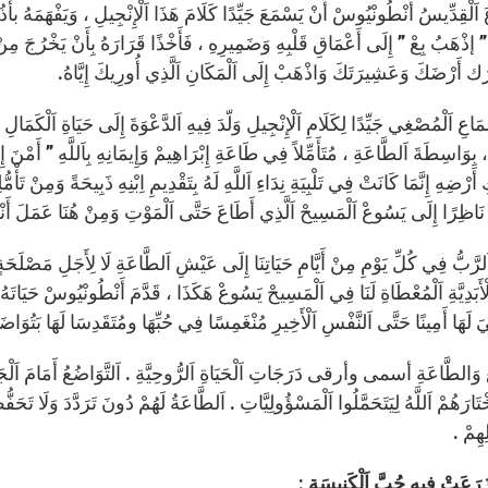
اَلْقِدِّيسُ أَنْطُونْيُوسْ أَنْ يَسْمَعَ جَيِّدًا كَلَامَ هَذَا اَلْإِنْجِيلِ ، وَيَفْهَمَهُ بأُذُنُ
ِ ” إذْهَبُ بِعْ ” إِلَى أَعْمَاقِ قَلْبِهِ وَضَمِيرِهِ ، فَأَخْذًا قَرَارَهُ بِأَنْ يَخْرُجَ مِنْ 
ُتْرُك أَرْضَكَ وَعَشِيرَتَكَ وَاذْهَبْ إِلَى اَلْمَكَانِ اَلَّذِي أُورِيكَ إِيَّاهُ.
َاعِ اَلْمُصْغِي جَيِّدًا لِكَلَامِ اَلْإِنْجِيلِ وَلّدَ فِيهِ اَلدَّعْوَةَ إِلَى حَيَاةِ اَلْكَمَالِ ،
، بِوَاسِطَةَ اَلطَّاعَةِ ، مُتَأَمِّلاً فِي طَاعَةِ إِبْرَاهِيمْ وَإِيمَانِهِ بِاَللَّهِ ” أَمْن
رْضِهِ إِنَّمَا كَانَتْ فِي تَلْبِيَةِ نِدَاءِ اَللَّهِ لَهُ بِتَقْدِيمِ اِبْنِهِ ذَبِيحَةً وَمِنْ تَأْمُّ
نَاظِرًا إِلَى يَسُوعْ اَلْمَسِيحْ اَلَّذِي أَطَاعَ حَتَّى اَلْمَوْتِ وَمِنْ هُنَا عَمَلَ أَنْطُون
َلرَّبُّ فِي كُلِّ يَوْمِ مِنْ أَيَّامِ حَيَاتِنَا إِلَى عَيْشِ اَلطَّاعَةِ لَا لِأَجَلِ مَصْلَحَةٍ د
َلْأَبَدِيَّةِ اَلْمُعْطَاةِ لَنَا فِي اَلْمَسِيحْ يَسُوعْ هَكَذَا ، قَدَّمَ أَنْطُونْيُوسْ حَيَاتَهُ لِ
ِيَ لَهَا أَمِينًا حَتَّى اَلنَّفْسِ اَلْأَخِيرِ مُنْغَمِسًا فِي حُبِّهَا ومُتَقَدِسَا لَهَا بَتُوَاضَع
 وَالطَّاعَةِ أسمى وأرقى دَرَجَاتِ اَلْحَيَاةِ اَلرُّوحِيَّةِ . اَلتَّوَاضُعُ أَمَامَ اَلْجَمِ
ِخْتَارَهُمْ اَللَّهُ لِيَتَحَمَّلُوا اَلْمَسْؤُولِيَّاتِ . اَلطَّاعَةُ لَهُمْ دُونَ تَرَدَّدَ وَلَا تَح
هِمْ .
زَرَعَتْ فِيهِ حُبَّ اَلْكَنِيسَةِ :