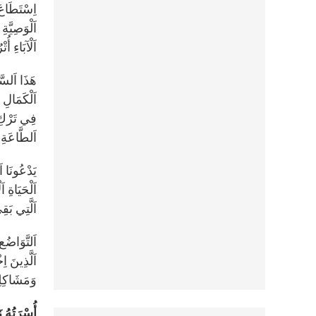
اِسْتَطَاعَ 
اَلْوَصِيَّة
اَلْآبَاءِ أ
هَذَا اَلسَّم
اَلْكَمَالِ 
فِي تَرْكِ أَ
اَلطَّاعَةِ 
يَدْعُونَا ا
اَلْحَيَاةِ ا
اَلَّتِي بَق
اَلتَّوَاضُع
اَلَّذِينَ ا
وَمَشَاكِلِ
أُسْرَتُهُ 