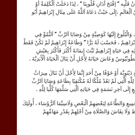
 قَلْبِه ” إفْتَحَ أَذَانِ قُلُوبِنَا ” ، لِذَا دَخَلَتْ اَلْكَلِمَةُ أَوْ
اَلْعَالَمِ ،إِلَى حَيْثُ دَعَاهُ اَللَّهُ عَلَى مِثَالِ إِبْرَاهِيمْ أَبُو
 وَالْبُلُوغِ إِلَيْهَا كَوَصِيَّةٍ مِنْ وَصَايَا اَلرَّبِّ ” اَلنُّمُوِّ فِي
َ إِبْرَاهِيمْ ، فَحَسْبَ لَهُ بَرًّا ” وَطَاعَةُ إِبْرَاهِيمْ لَمْ تَكُنْ فَقَطْ
لِهِ فِي حَيَاةِ إِبْرَاهِيمْ ثَبَّتَ إِيمَانَهُ أَكْثَرَ فَأَكْثَرَ بِعَيْشِ
ْيُوسْ وَعَاشَ حَيَاتَهُ لِأَجْلِ أَنْ يَنَالَ اَلْحَيَاةَ اَلْأَبَدِيَّةَ .
َيْنَوِيَّة أَوْ خَوْفًا مِنْ أَحَدِ إِنَّمَا لِأَجْلَ أَنْ نَنَالَ مِيرَاثُ
لَّهِ اَلَّتِي لَمْ تَعُدْ مُلْكًا لَهُ مُكْتَفِيًا بِطَاعَةِ وَصَايَا اَلرَّبِّ
ٍ إِلَى آخِرِ نَسَمَةٍ فِي حَيَاتِهِ اَلَّتِي سَلَّمَهَا كُلُّيا لِلَّهِ .
يعِ وَالطَّاعَةِ لِبَعْضِهِمْ اَلْبَعْضِ وَلَاسِيَّمَا اَلرُّؤَسَاء ، أُولَئِكَ
َفُّظ وَلَا نِقَاشَ وَالصَّلَاةِ مِنْ أَجْلِهِمْ بِقَدْرِ مَهَامِّهِمْ