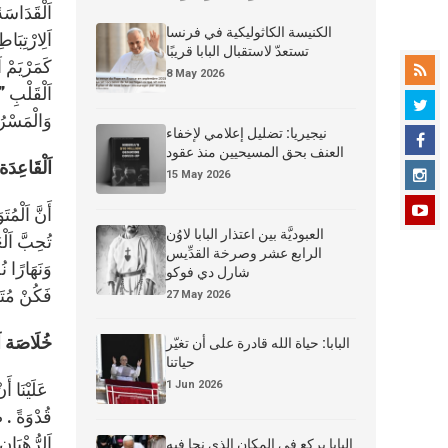
اَلْقَدَاسَةَ
الكنيسة الكاثوليكية في فرنسا
اَلِارْتِبَا
تستعدّ لاستقبال البابا قريبًا
كَمَرْيَمْ ا
8 May 2026
اَلْقَلْبِ ”
وَالْمَسْرُو
نيجيريا: تضليل إعلامي لإخفاء
العنف بحق المسيحيين منذ عقود
اَلْقَاعِدَة 
15 May 2026
أَنَّ اَلْمُ
العبوديَّة بين اعتذار البابا لاوُن
تُحِبَّ اَلْع
الرابع عشر وصرخة القدِّيس
وَنَهَارًا ن
شارل دي فوكو
فَكُنْ مُتَض
27 May 2026
خُلَاصَة اَ
البابا: حياة الله قادرة على أن تغيّر
حياتنا
1 Jun 2026
عَلَيْنَا أَ
قُدْوَةً . ص
اَلرُّهْبَان
البابا يركع في المكان الذي نجا فيه