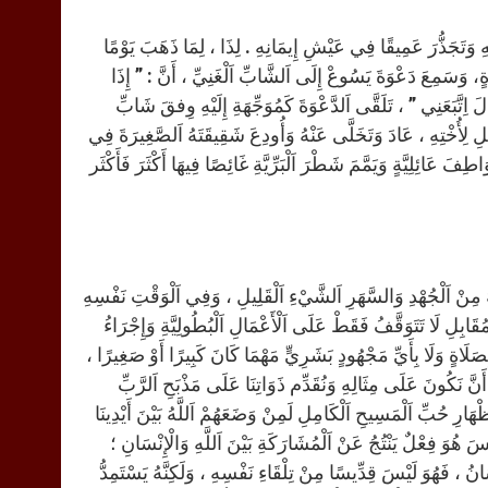
وَتَجَذُّرَ عَمِيقًا فِي عَيْشِ إِيمَانِهِ . لِذَا ، لِمَا ذَهَبَ يَوْمًا
َةٍ، وَسَمِعَ دَعْوَةَ يَسُوعْ إِلَى اَلشَّابِّ اَلْغَنِيِّ ، أَنَّ : ” إِذَا
 اِتَّبَعَنِي ” ، تَلَقَّى اَلدَّعْوَةَ كَمُوَجِّهَةِ إِلَيْهِ وِفقَ شَابِّ
قَلِيلِ لِأُخْتِهِ ، عَادَ وَتَخَلَّى عَنْهُ وَأُودِعَ شَقِيقَتَهُ اَلصَّغِيرَةَ فِي
ِفَ عَائِلِيَّةٍ وَيَمَّمَ شَطْرَ اَلْبَرِّيَّةِ غَائِصًا فِيهَا أَكْثَرَ فَأَكْثَر
هُ مِنْ اَلْجُهْدِ وَالسَّهَرِ اَلشَّيْءِ اَلْقَلِيلِ ، وَفِي اَلْوَقْتِ نَفْسِهِ
قَابِلِ لَا تَتَوَقَّفُ فَقَطْ عَلَى اَلْأَعْمَالِ اَلْبُطُولِيَّةِ وَإِجْرَاءُ
بِصَلَاةٍ وَلَا بِأَيِّ مَجْهُودٍ بَشَرِيٍّ مَهْمَا كَانَ كَبِيرًا أَوْ صَغِيرًا ،
ا ، أَنَّ نَكُونَ عَلَى مِثَالِهِ وَنُقَدِّم ذَوَاتِنَا عَلَى مَذْبَحِ اَلرَّبِّ
ْهَارِ حُبِّ اَلْمَسِيحِ اَلْكَامِلِ لَمِنْ وَضَعَهُمْ اَللَّهُ بَيْنَ أَيْدِينَا
 هُوَ فِعْلٌ يَنْتُجُ عَنْ اَلْمُشَارَكَةِ بَيْنَ اَللَّهِ وَالْإِنْسَانِ ؛
الْمُقَدَّسُونَ هُمْ اَلْبَشَرُ اَلْمُؤْمِنُونَ ( عَبَّ 11 : 2 ) ، فَالْإِنْسَانُ ، فَهُوَ لَيْسَ قِدِّيسًا مِنْ تِلْقَاءِ نَفْسِهِ ، وَلَكِنَّهُ يَسْتَمِدُّ