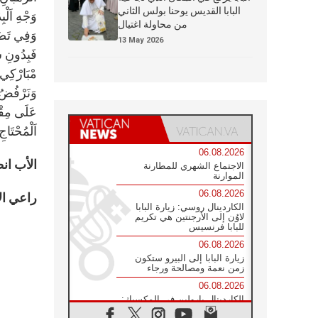
البابا القديس يوحنا بولس الثاني
وَجْهِ اَلْبِ
من محاولة اغتيال
وَفِي تَضَام
13 May 2026
فَبِدُونِ شَ
مْبَارْكِي أ
وَنَرْفُضُ “
عَلَى مِقْدَ
اَلْمُحْتَاج
06.08.2026
الأب ان
الاجتماع الشهري للمطارنة
الموارنة
06.08.2026
راعي الأ
الكاردينال روسي: زيارة البابا
لاوُن إلى الأرجنتين هي تكريم
للبابا فرنسيس
06.08.2026
زيارة البابا إلى البيرو ستكون
زمن نعمة ومصالحة ورجاء
06.08.2026
الكاردينال بارولين في المكسيك:
علينا أن نكون حاضرين إلى جانب