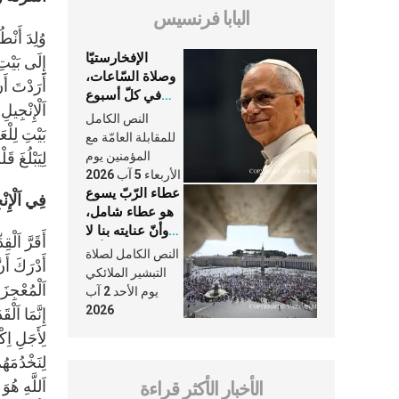
البابا فرنسيس
وُلِدَ أَنْ
الإفخارستيّا
إِلَى بَيْتِ
وصلاة السّاعات،
أَرَدْتَ أَن
في كلّ أسبوع
اَلْإِنْجِيل
وكلّ يوم، هما
النص الكامل
النَّفَس في حياة
بَيْتِ لِلْع
للمقابلة العامّة مع
الكنيسة
المؤمنين يوم
لِيَبْلُغَ قَ
الأربعاء 5 آب 2026
عطاء الرّبّ يسوع
فِي اَلْإِن
هو عطاء شامل،
وأنّ عنايته بنا لا
أَقَرَّ اَلْ
تغيب عنّا أبدًا
النص الكامل لصلاة
أَدْرَكَ أَن
التبشير الملائكي
اَلْمُعْجِزَ
يوم الأحد 2 آب
2026
إِنَّمَا اَلْ
لِأَجَلِ اِك
لِنَخْدُمَهُ
الأخبار الأكثر قراءة