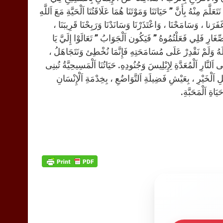
مَ مِنْهُ بِأَنَّ ” حَيَاتَنَا وَمَوْتَنَا هُمَا عَلَاقَتُنَا اَلْحَيَّةِ مَعَ اَللَّهِ
َفَرَنا ، وَسَامَحْنَا ، وَاعْتَذَرْنَا وَسَانَدْنَا وَرَبِحْنَا قَرِيبَنَا ،
َلصِّغَارِ فَلِي فَعَلْتُمُوهُ ” فَيَكُون اَلْجَوَابُ ” تَعَالَوْا إِلَيَّ يَا
ِّ لَهُ وَلَمْ نَقْدِرْ عَلَى مُسَامَحَتِهِ فَإِنَّمَا نُخْطِئ وَنَتَجَاهَلُ ،
نَّارِ اَلْمُعَدَّةِ لِإِبْلِيسَ وَجُنُودِهِ. حَيَاتُنَا اَلْمَسِيحِيَّةُ تُبنِى
 اَلْخَيْرِ ، بِعَيْشِ فَضِيلَةِ اَلتَّوَاضُعِ ، بِخِدْمَةِ اَلْإِنْسَانِ
اةِ اَلْمَحَبَّةِ.