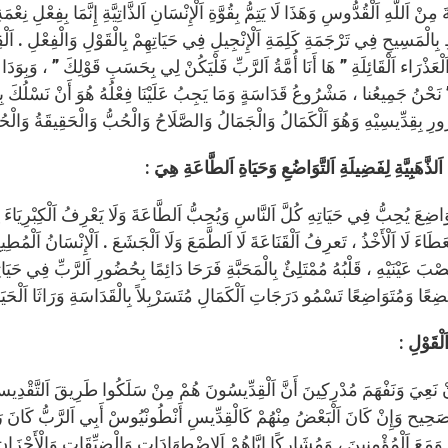
 مِنْ اَللَّهِ اَلْقُدُّوسِ وَهَذَا لَا يَتِمُّ بِقُوَّةِ اَلْإِنْسَانِ اَلذَّاتِيَّةِ إِنَّمَا بِفِعْلِ ن
طِ بِالْمَسِيحِ فِي تَرْجَمَةِ كَلِمَةِ اَلْإِنْجِيلِ فِي حَيَاتِهِمْ بِالْقَوْلِ وَالْفِعْلِ . اَلْق
َلْعَذْرَاء اَلْقَائِلَةِ ” هَا أَنَا أُمَّةُ اَلرَّبِّ فَلْيَكُنْ لِي بِحَسَبِ قَوْلِكَ ” ، وَبِوَدَا
 نَحْنُ جَمِيعُنا ، مَشْرُوعُ قَدَاسَةٍ وَمَا يَجِبُ عَلَيْنَا فِعْلُهُ هُوَ أَنْ نَسْلُكَ بِالْمَ
رِ بِقِدِّيسِيْهِ وَهُوَ اَلْكَمَالُ وَالْجَمَالُ وَالصَّلَاحُ وَالْحُبُّ وَالْحَقِيقَةُ وَالْحُر
اَلذَّهَبِيَّةِ لِفَضِيلَةِ اَلتَّوَاضُعِ وَحَيَاةِ اَلطَّاعَةِ هِيَ :
تَوَاضِعَ يُحِبُّ فِي حَيَاتِهِ كُلَّ اَلنَّاسِ وَيُحِبُّ اَلطَّاعَةَ وَلَا يَعْرِفُ اَلْكِبْرِيَاءَ ل
َطَاءَ لَا اَلْأَخْذُ ، تَعرِفُ اَلْقَنَاعَةَ لَا اَلطَّمَعَ وَلَا اَلْجَشَعَ . اَلْإِنْسَانُ اَلْمُطِيعُ 
ُصْبَ عَيْنَيْهِ ، قَلْبُهُ مُمْتَلِئٌ بِالْمَحَبَّةِ فَرَحَا دَائِمًا بِحُضُورِ اَلرَّبِّ فِي حَيَاتِ
ِعًا وَمُتَوَاضِعًا تَسْمُو دَرَجَاتِ اَلْكَمَالِ مُتَسَرْبِلاً بِالْقَدَاسَةِ وَرَاثَا اَلْحَيَاةِ اَ
لْقَوْلِ :
نْ نَعِيَ وَنَفْهَمَ مُدْرِكِينَ أَنَّ اَلْقِدِّيسُونَ هُمْ مِنْ سَلَكُوا طَرِيقَ اَلتَّقْدِيسِ
َحِيح وَإِنْ كَانَ اَلْبَعْضُ مِنْهُمْ كَالْقِدِّيسِ أَنْطُونْيُوسْ أَبِي اَلرَّبُّ كَانَ رَاهِب
ِ وَمَعَ اَلْمُؤْمِنِينَ ، وَمُشَارِكًا إِيَّاهُمْ اَلِاضْطِهَادَاتِ وَالْضِيِّقَات وَالْأَحْزَان