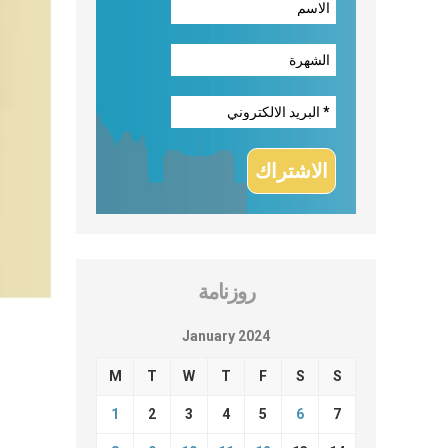
روزنامة
January 2024
M
T
W
T
F
S
S
1
2
3
4
5
6
7