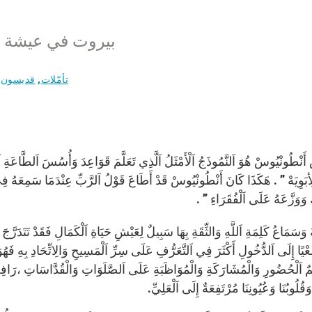
بيروت في عيشة الا
تأمّلات
,
قديسون 
أَنْطُونْيُوسْ هُوَ اَلنَّمُوذَجُ اَلْأَمْثَلُ اَلَّذِي تَعَلَّمَ قَوَاعِدَ وَأُسُسَ اَلطَّاعَةِ اَ
أبَوِيَهْ ” . هَكَذَا كَانَ أَنْطُونْيُوسْ قَدْ أَطَاعَ قَوْلُ اَلرَّبِّ عِنْدَمَا سَمِعَهُ ف
 وَوَزَّعَهُ عَلَى اَلْفُقَرَاءِ ” .
وَسَمَاعُ كَلِمَةِ اَللَّهِ وَالثِّقَةِ بِهَا سَبِيلٌ لِعَيْشِ حَيَاةِ اَلْكَمَالِ فَقَدْ تَتَدَر
ْيًا إِلَى اَلدُّخُولِ أَكْثَرَ فِي اَلتَّعَرُّفِ عَلَى سِرِّ اَلْمَسِيحِ وَالِاتِّحَادِ بِهِ فَهُ
مٌ اَلْحُضُورِ وَالْمُشَارَكَةِ وَالْمُوَاظَبَةِ عَلَى اَلصَّلَوَاتِ وَالْقُدَّاسَاتِ ،رَافِعًا ذ
وَقُلُوبُنَا وَعُيُونِنَا مُرْتَفِعَةٌ إِلَى اَلْعَلِيِّ.