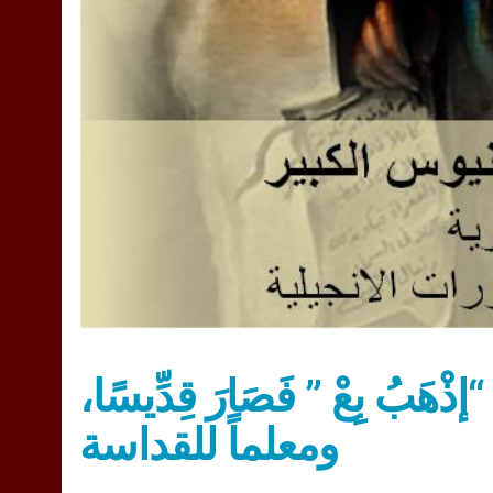
ِ “إذْهَبُ بِعْ ” فَصَارَ قِدِّيسًا،
ومعلماً للقداسة