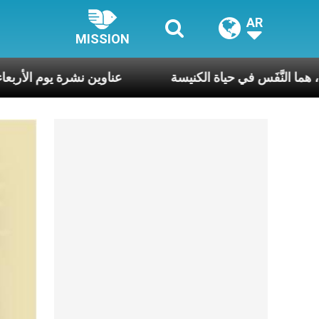
AR
MISSION
كلّ أسبوع وكلّ يوم، هما النَّفَس في حياة الكنيسة
عناوين نش