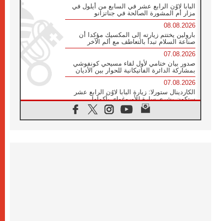
البابا لاوُن الرابع عشر في السابع من أيلول في
مزار أم المشورة الصالحة في جناتزانو
08.08.2026
بارولين يختتم زيارته إلى المكسيك مؤكدا أن
صناعة السلام تبدأ بالتعاطف مع ألم الآخر
07.08.2026
صدور بيان ختامي لأول لقاء مسيحي كونفوشي
بمشاركة الدائرة الفاتيكانية للحوار بين الأديان
07.08.2026
الكاردينال ستورلا: زيارة البابا لاوُن الرابع عشر
ستكون بشرى سارة للأوروغواي بأكملها
07.08.2026
الفاتيكان يعلن برنامج الزيارة الرسولية للبابا لاوُن
الرابع عشر إلى فرنسا
07.08.2026
في الذكرى الـ ٨١ لحادثة هيروشيما الكنيسة في
اليابان تنظم ١٠ أيام للصلاة على نية السلام
07.08.2026
الكنيسة في الأوروغواي: زيارة البابا ستعزز
الإيمان والرجاء
06.08.2026
الاجتماع الشهري للمطارنة الموارنة
06.08.2026