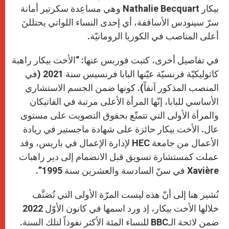
بيكار Nathalie Becquart وهي مساعِدة سكرتير أمانة
سرّ سينودس الأساقفة، أي إحدى النساء اللواتي يحتللنَ
أعلى المناصب في الكوريا الرومانيّة.
في تفاصيل أخرى، كتبت فوربس عنها: “الأخت بيكار راهبة
كاثوليكيّة فرنسيّة عيّنها البابا فرنسيس سنة 2021 (في
المنصب المذكور آنفاً). كونها ضمن الجسم الاستشاري
الأساسي للبابا، إنّها المرأة الأعلى مرتبة في الفاتيكان
والمرأة الأولى التي تتمتّع بحقوق التصويت على مستوى
عال. الأخت بيكار حائزة على شهادة ماجستير في ريادة
الأعمال من جامعة HEC لإدارة الإعمال في باريس، وقد
عملت كمستشارة تسويق قبل الانضمام إلى دير راهبات
Xavière في سنّ السادسة والعشرين سنة 1995”.
نُشير هنا إلى أنّ هذه ليست المرّة الأولى التي تُصَنَّف
خلالها الأخت بيكار، إذ ورد اسمها في كانون الأوّل 2022
ضمن لائحة الـBBC للنساء المئة الأكثر نفوذاً لتلك السنة.