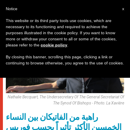
AR
Notice
x
This website or its third party tools use cookies, which are
necessary to its functioning and required to achieve the
حاضرة الفاتيكان
purposes illustrated in the cookie policy. If you want to know
more or withdraw your consent to all or some of the cookies,
please refer to the
cookie policy
.
By closing this banner, scrolling this page, clicking a link or
continuing to browse otherwise, you agree to the use of cookies.
Nathalie Becquart, The Undersecretary Of The General Secretariat Of
The Synod Of Bishops - Photo: La Xavière
راهبة من الفاتيكان بين النساء
الخمسين الأكثر تأثيراً بحسب فوربس