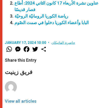
عناوين نشرة الأربعاء 17 كانون الثاني 2024: أطاع
فصار قديسًا
رياضة الكوريا الرومانيّة الروحيّة
البابا وأعضاء الكوريا دخلوا في صمت الصّوم
حاضرة الفاتيكان
JANUARY 17, 2024 10:00
W
M
F
T
S
h
e
a
w
h
a
s
c
i
a
t
s
e
t
r
Share this Entry
s
e
b
t
e
A
n
o
e
p
g
o
r
فريق زينيت
p
e
k
r
View all articles