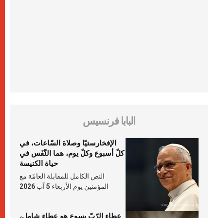
البابا فرنسيس
الإفخارستيّا وصلاة السّاعات، في
كلّ أسبوع وكلّ يوم، هما النَّفَس في
حياة الكنيسة
النص الكامل للمقابلة العامّة مع
المؤمنين يوم الأربعاء 5 آب 2026
عطاء الرّبّ يسوع هو عطاء شامل،