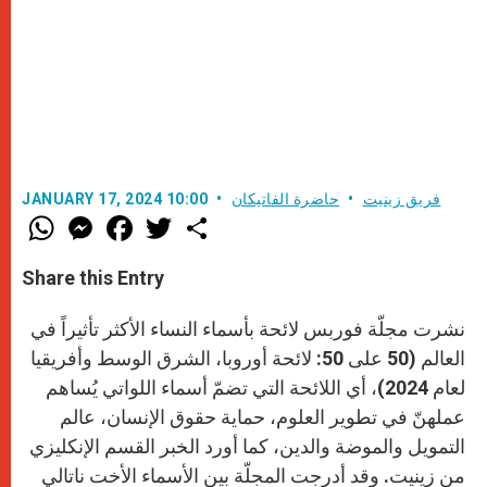
فريق زينيت
حاضرة الفاتيكان
JANUARY 17, 2024 10:00
W
M
F
T
S
h
e
a
w
h
a
s
c
i
a
t
s
e
t
r
Share this Entry
s
e
b
t
e
A
n
o
e
p
g
o
r
نشرت مجلّة فوربس لائحة بأسماء النساء الأكثر تأثيراً في
p
e
k
r
العالم (50 على 50: لائحة أوروبا، الشرق الوسط وأفريقيا
لعام 2024)، أي اللائحة التي تضمّ أسماء اللواتي يُساهم
عملهنّ في تطوير العلوم، حماية حقوق الإنسان، عالم
التمويل والموضة والدين، كما أورد الخبر القسم الإنكليزي
من زينيت. وقد أدرجت المجلّة بين الأسماء الأخت ناتالي