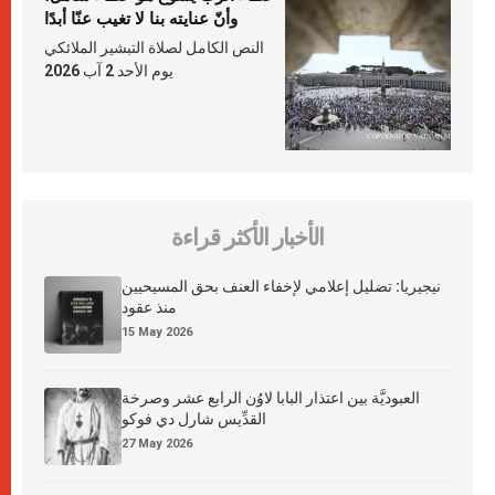
وأنّ عنايته بنا لا تغيب عنّا أبدًا
النص الكامل لصلاة التبشير الملائكي
يوم الأحد 2 آب 2026
الأخبار الأكثر قراءة
نيجيريا: تضليل إعلامي لإخفاء العنف بحق المسيحيين
منذ عقود
15 May 2026
العبوديَّة بين اعتذار البابا لاوُن الرابع عشر وصرخة
القدِّيس شارل دي فوكو
27 May 2026