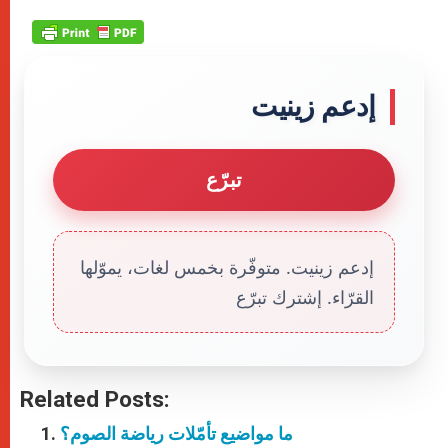
إدعم زينيت
تبرّع
إدعم زينيت. متوفّرة بخمس لغات، يموّلها
القرّاء. إشترك تبرّع
Related Posts:
ما مواضيع تأمّلات رياضة الصوم؟