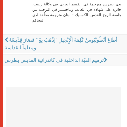
ندى بطرس مترجمة في القسم العربي في وكالة زينيت،
حائزة على شهادة في اللغات، وماجستير في الترجمة من
جامعة الروح القدس، الكسليك - لبنان مترجمة محلّفة لدى
المحاكم
أَطَاعَ أَنْطُونْيُوسْ كَلِمَةَ اَلْإِنْجِيلِ "إذْهَبُ بِعْ " فَصَارَ قِدِّيسًا،
ومعلماً للقداسة
ترميم القبّة الداخلية في كاتدرائية القديس بطرس