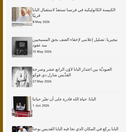
الكنيسة الكاثوليكية في فرنسا تستعدّ لاستقبال البابا
قريبًا
8 May 2026
نيجيريا: تضليل إعلامي لإخفاء العنف بحق المسيحيين
منذ عقود
15 May 2026
العبوديَّة بين اعتذار البابا لاوُن الرابع عشر وصرخة
القدِّيس شارل دي فوكو
27 May 2026
البابا: حياة الله قادرة على أن تغيّر حياتنا
1 Jun 2026
البابا يركع في المكان الذي نجا فيه البابا القديس يوحنا