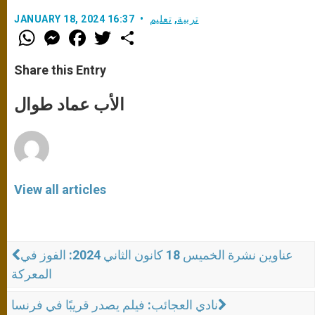
تربية
,
تعليم
JANUARY 18, 2024 16:37
W
M
F
T
S
h
e
a
w
h
a
s
c
i
a
t
s
e
t
r
Share this Entry
s
e
b
t
e
A
n
o
e
p
g
o
r
الأب عماد طوال
p
e
k
r
View all articles
عناوين نشرة الخميس 18 كانون الثاني 2024: الفوز في
المعركة
نادي العجائب: فيلم يصدر قريبًا في فرنسا