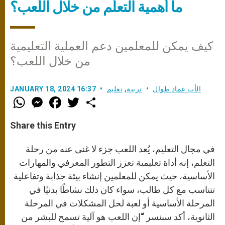
ما أهمية التعلّم من خلال اللّعب؟
كيف يمكن للمعلمين دعم العملية التعليمية
من خلال اللعب؟
الأب عماد طوال
تربية
,
تعليم
JANUARY 18, 2024 16:37
W
M
F
T
S
h
e
a
w
h
a
s
c
i
a
t
s
e
t
r
Share this Entry
s
e
b
t
e
A
n
o
e
p
g
o
r
في مجال التعليم، يُعد اللعب جزء لا غنى عنه من رحلة
p
e
k
r
التعلم، إنه أداة تعليمية تعزز التطور المعرفي والمهارات
الأساسية، حيث يمكن للمعلمين إنشاء بيئة جذابة وتفاعلية
تتناسب مع كل طالب، سواء كان ذلك نشاطًا بدنيًا في
المرحلة الأساسية أو لعبة لحل المشكلات في المرحلة
الثانوية، أكد سبنسر “إن اللعب هو آلية تسمح للبشر من