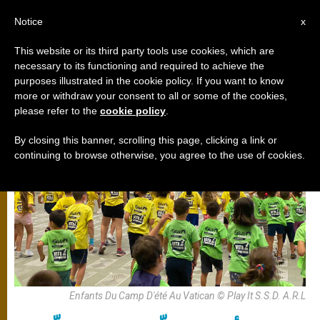
AR
Notice
x
This website or its third party tools use cookies, which are
necessary to its functioning and required to achieve the
,
تربية
تعليم
purposes illustrated in the cookie policy. If you want to know
more or withdraw your consent to all or some of the cookies,
please refer to the
cookie policy
.
By closing this banner, scrolling this page, clicking a link or
continuing to browse otherwise, you agree to the use of cookies.
Enfants Du Camp D'été Au Vatican © Play It S.S.D. A.R.L