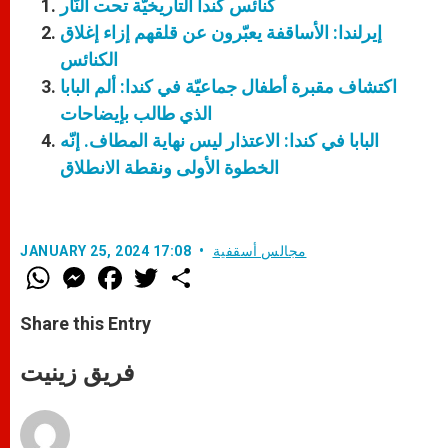
كنائس كندا التاريخيّة تحت النّار
إيرلندا: الأساقفة يعبّرون عن قلقهم إزاء إغلاق
الكنائس
اكتشاف مقبرة أطفال جماعيّة في كندا: ألم البابا
الذي طالب بإيضاحات
البابا في كندا: الاعتذار ليس نهاية المطاف. إنّه
الخطوة الأولى ونقطة الانطلاق
مجالس أسقفية
JANUARY 25, 2024 17:08
W
M
F
T
S
h
e
a
w
h
a
s
c
i
a
t
s
e
t
r
Share this Entry
s
e
b
t
e
A
n
o
e
p
g
o
r
فريق زينيت
p
e
k
r