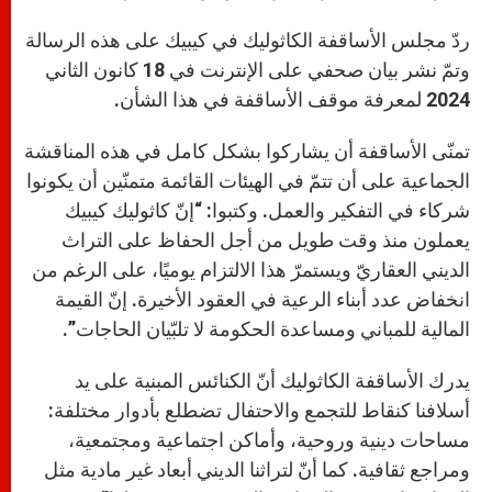
ردّ مجلس الأساقفة الكاثوليك في كيبيك على هذه الرسالة
وتمّ نشر بيان صحفي على الإنترنت في 18 كانون الثاني
2024 لمعرفة موقف الأساقفة في هذا الشأن.
تمنّى الأساقفة أن يشاركوا بشكل كامل في هذه المناقشة
الجماعية على أن تتمّ في الهيئات القائمة متمنّين أن يكونوا
شركاء في التفكير والعمل. وكتبوا: “إنّ كاثوليك كيبيك
يعملون منذ وقت طويل من أجل الحفاظ على التراث
الديني العقاريّ ويستمرّ هذا الالتزام يوميًا، على الرغم من
انخفاض عدد أبناء الرعية في العقود الأخيرة. إنّ القيمة
المالية للمباني ومساعدة الحكومة لا تلبّيان الحاجات”.
يدرك الأساقفة الكاثوليك أنّ الكنائس المبنية على يد
أسلافنا كنقاط للتجمع والاحتفال تضطلع بأدوار مختلفة:
مساحات دينية وروحية، وأماكن اجتماعية ومجتمعية،
ومراجع ثقافية. كما أنّ لتراثنا الديني أبعاد غير مادية مثل