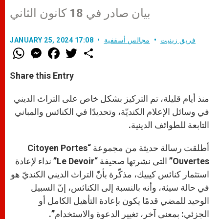
بيان صادر في 18 كانون الثاني
فريق زينيت
مجالس أسقفية
JANUARY 25, 2024 17:08
W
M
F
T
S
h
e
a
w
h
a
s
c
i
a
t
s
e
t
r
Share this Entry
s
e
b
t
e
A
n
o
e
p
g
o
r
منذ أيام قليلة، تم التركيز بشكل خاص على التراث الديني
p
e
k
r
في وسائل الإعلام الكنديّة، وتحديدًا في الكنائس والمباني
التابعة للطوائف الدينية.
أطلقت رسالة حديثة من مجموعة “Citoyen Portes
Ouvertes” التي نشرتها صحيفة “Le Devoir” نداء لإعادة
استثمار كنائس كيبيك، مذكّرة بأنّ التراث الديني الكنديّ هو
في حالة سيئة، وأنه بالنسبة إلى الكنائس، إنّ السبيل
الوحيد للمضي قدمًا يكون بإعادة التأهيل الكامل أو
الجزئي: بمعنى آخر، تغيير الدعوة والاستخدام”.