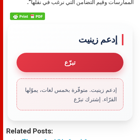
الممارسات وقيم التضامن التي نرغب في نقلها”.
إدعم زينيت
تبرّع
إدعم زينيت. متوفّرة بخمس لغات، يموّلها
القرّاء. إشترك تبرّع
Related Posts: