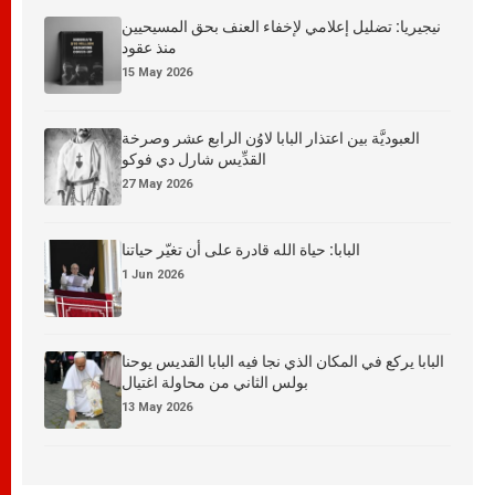
نيجيريا: تضليل إعلامي لإخفاء العنف بحق المسيحيين
منذ عقود
15 May 2026
العبوديَّة بين اعتذار البابا لاوُن الرابع عشر وصرخة
القدِّيس شارل دي فوكو
27 May 2026
البابا: حياة الله قادرة على أن تغيّر حياتنا
1 Jun 2026
البابا يركع في المكان الذي نجا فيه البابا القديس يوحنا
بولس الثاني من محاولة اغتيال
13 May 2026