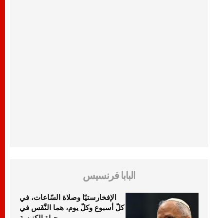
البابا فرنسيس
الإفخارستيّا وصلاة السّاعات، في
كلّ أسبوع وكلّ يوم، هما النَّفَس في
حياة الكنيسة