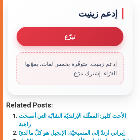
إدعم زينيت
تبرّع
إدعم زينيت. متوفّرة بخمس لغات، يموّلها
القرّاء. إشترك تبرّع
Related Posts:
الأخت كلير: الممثّلة الإرلنديّة الشابّة التي أصبحت
راهبة
إيراني ارتدّ إلى المسيحيّة: الإنجيل هو كلّ ما لديّ