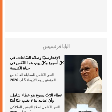
البابا فرنسيس
الإفخارستيّا وصلاة السّاعات، في
كلّ أسبوع وكلّ يوم، هما النَّفَس في
حياة الكنيسة
النص الكامل للمقابلة العامّة مع
المؤمنين يوم الأربعاء 5 آب 2026
عطاء الرّبّ يسوع هو عطاء شامل،
وأنّ عنايته بنا لا تغيب عنّا أبدًا
النص الكامل لصلاة التبشير الملائكي