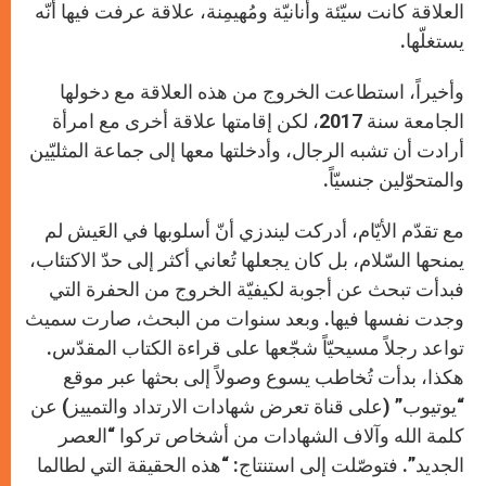
العلاقة كانت سيّئة وأنانيّة ومُهيمِنة، علاقة عرفت فيها أنّه
يستغلّها.
وأخيراً، استطاعت الخروج من هذه العلاقة مع دخولها
الجامعة سنة 2017، لكن إقامتها علاقة أخرى مع امرأة
أرادت أن تشبه الرجال، وأدخلتها معها إلى جماعة المثليّين
والمتحوّلين جنسيّاً.
مع تقدّم الأيّام، أدركت ليندزي أنّ أسلوبها في العَيش لم
يمنحها السّلام، بل كان يجعلها تُعاني أكثر إلى حدّ الاكتئاب،
فبدأت تبحث عن أجوبة لكيفيّة الخروج من الحفرة التي
وجدت نفسها فيها. وبعد سنوات من البحث، صارت سميث
تواعد رجلاً مسيحيّاً شجّعها على قراءة الكتاب المقدّس.
هكذا، بدأت تُخاطب يسوع وصولاً إلى بحثها عبر موقع
“يوتيوب” (على قناة تعرض شهادات الارتداد والتمييز) عن
كلمة الله وآلاف الشهادات من أشخاص تركوا “العصر
الجديد”. فتوصّلت إلى استنتاج: “هذه الحقيقة التي لطالما