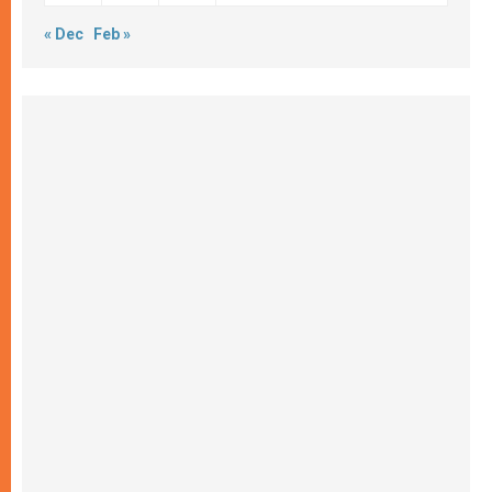
« Dec
Feb »