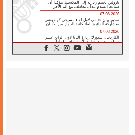
بارولين يختتم زيارته إلى المكسيك مؤكدا أن
صناعة السلام تبدأ بالتعاطف مع ألم الآخر
07.08.2026
صدور بيان ختامي لأول لقاء مسيحي كونفوشي
بمشاركة الدائرة الفاتيكانية للحوار بين الأديان
07.08.2026
الكاردينال ستورلا: زيارة البابا لاوُن الرابع عشر
ستكون بشرى سارة للأوروغواي بأكملها
07.08.2026
الفاتيكان يعلن برنامج الزيارة الرسولية للبابا لاوُن
الرابع عشر إلى فرنسا
07.08.2026
في الذكرى الـ ٨١ لحادثة هيروشيما الكنيسة في
اليابان تنظم ١٠ أيام للصلاة على نية السلام
07.08.2026
الكنيسة في الأوروغواي: زيارة البابا ستعزز
الإيمان والرجاء
06.08.2026
الاجتماع الشهري للمطارنة الموارنة
06.08.2026
الكاردينال روسي: زيارة البابا لاوُن إلى الأرجنتين
هي تكريم للبابا فرنسيس
06.08.2026