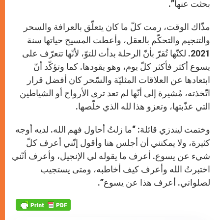
بحثت عنها”.
مذّاك الوقت، رمت كلّ ما كان يتعلّق بالعرافة والسحر
والتنجيم والتحكّم بالعقل، وأعطت المسيح حياتها سنة
2021. لكنّها تُقرّ بأنّ الرحلة بدأت للتوّ، لأنّها تتعرّف على
يسوع أكثر فأكثر كلّ يوم، وهو يقودها. كما وتؤكّد أنّ
ابتعادها عن العلاقات المثليّة والسّحر كان أفضل قرار
اتّخذته، مُشيرة إلى أنّها لم تعد ترى الأرواح أو الشياطين
التي عذّبتها، وتعزو هذا لله الذي خلّصها.
وختمت ليندزي قائلة: “ما زلتُ أحاول فهم الله. لديه أوجه
كثيرة، ولا يمكنني أن أجلس هنا وأقول إنّني أعرف كلّ
شيء عن يسوع. أعرف ما يقوله لي الإنجيل، وأعرف أنّني
اختبرتُ الله وأعرف كيف أخاطبه، ومتى يستجيب
لصلواتي. أعرف هذا عن يسوع”.