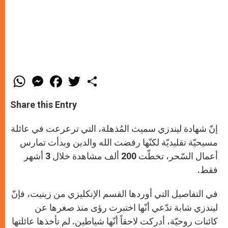
W
M
F
T
S
h
e
a
w
h
a
s
c
i
a
t
s
e
t
r
Share this Entry
s
e
b
t
e
A
n
o
e
p
g
o
r
إنّ شهادة ليندزي سميث المُذهلة، التي ترعرعت في عائلة
p
e
k
r
مسيحيّة تقليديّة لكنّها رفضت الله والدين وبدأت تمارس
أعمال السّحر، تخطّت 200 ألف مشاهدة خلال 3 أشهر
فقط.
في التفاصيل التي أوردها القسم الإنكليزي من زينيت، فإنّ
ليندزي شابة تدّعي أنّها اختبرت رؤى منذ صغرها عن
كائنات روحيّة، أدركت لاحقاً أنّها شياطين. لم تأخذها عائلتها