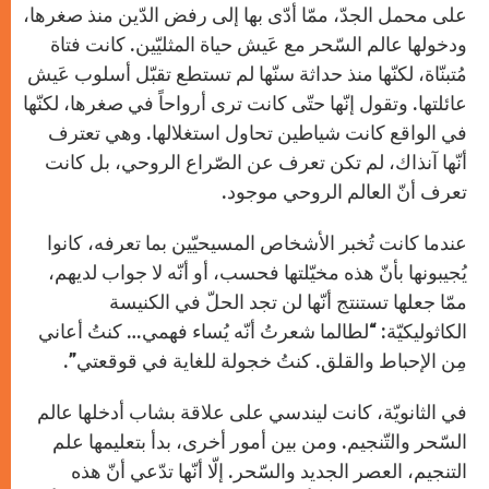
على محمل الجدّ، ممّا أدّى بها إلى رفض الدّين منذ صغرها،
ودخولها عالم السّحر مع عَيش حياة المثليّين. كانت فتاة
مُتبنّاة، لكنّها منذ حداثة سنّها لم تستطع تقبّل أسلوب عَيش
عائلتها. وتقول إنّها حتّى كانت ترى أرواحاً في صغرها، لكنّها
في الواقع كانت شياطين تحاول استغلالها. وهي تعترف
أنّها آنذاك، لم تكن تعرف عن الصّراع الروحي، بل كانت
تعرف أنّ العالم الروحي موجود.
عندما كانت تُخبر الأشخاص المسيحيّين بما تعرفه، كانوا
يُجيبونها بأنّ هذه مخيّلتها فحسب، أو أنّه لا جواب لديهم،
ممّا جعلها تستنتج أنّها لن تجد الحلّ في الكنيسة
الكاثوليكيّة: “لطالما شعرتُ أنّه يُساء فهمي… كنتُ أعاني
مِن الإحباط والقلق. كنتُ خجولة للغاية في قوقعتي”.
في الثانويّة، كانت ليندسي على علاقة بشاب أدخلها عالم
السّحر والتّنجيم. ومن بين أمور أخرى، بدأ بتعليمها علم
التنجيم، العصر الجديد والسّحر. إلّا أنّها تدّعي أنّ هذه