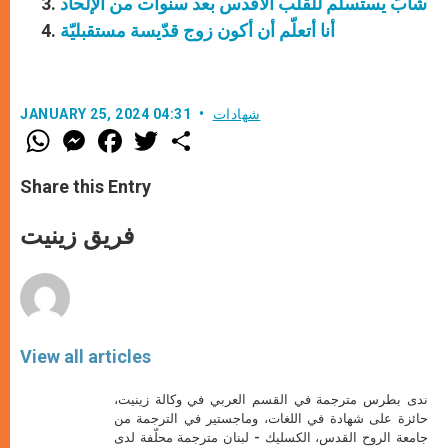
شابّ يستسلم للقلب الأقدس بعد سنوات من الإلحاد
أنا أتعلّم أن أكون زوج قدّيسة مستقبليّة
شهادات
JANUARY 25, 2024 04:31
W
M
F
T
S
h
e
a
w
h
a
s
c
i
a
t
s
e
t
r
Share this Entry
s
e
b
t
e
A
n
o
e
p
g
o
r
فريق زينيت
p
e
k
r
View all articles
ندى بطرس مترجمة في القسم العربي في وكالة زينيت،
حائزة على شهادة في اللغات، وماجستير في الترجمة من
جامعة الروح القدس، الكسليك - لبنان مترجمة محلّفة لدى