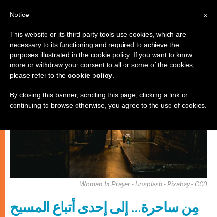
AR
Notice
x
This website or its third party tools use cookies, which are
necessary to its functioning and required to achieve the
شهادات
purposes illustrated in the cookie policy. If you want to know
more or withdraw your consent to all or some of the cookies,
please refer to the
cookie policy
.
By closing this banner, scrolling this page, clicking a link or
continuing to browse otherwise, you agree to the use of cookies.
Woman In Prayer - Unsplash - Pixabay - CC0
مِن ساحرة… إلى إحدى أتباع المسيح