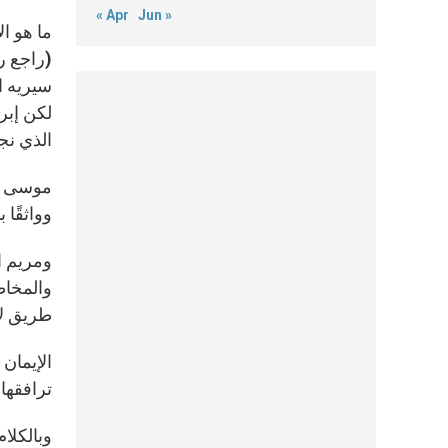
« Apr
Jun »
ما هو ال
سيريه ا
لكن إبرا
الذي نجا
موسى أيض
وواثقًا 
ومريم ال
طريق لا
الإيمان 
ترافقها،
وبالكلام