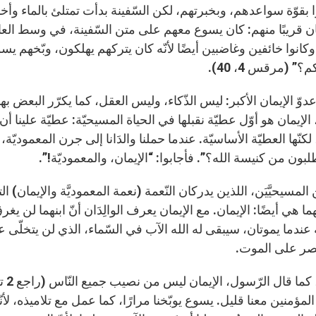
كان قريبًا منهم: كان يسوع معهم على متن السّفينة، في وسط العا
، وكانوا خائفين وغاضبين أيضًا لأنّه كان يتركهم يهلكون، وبّخهم يسوع 
كم؟” (مرقس 4، 40).
دوّ الإيمان الأكبر: ليس الذّكاء، وليس العقل، كما يكرّر البعض ب
الإيمان هو أوّل عطيّة نقبلها في الحياة المسيحيّة: عطيّة علينا أن نق
كنّها العطيّة الأساسيّة. عندما حملنا والدَانا إلى جرن المعموديّة،
لبون من كنيسة الله؟”. فأجابوا: “الإيمان، والمعموديّة!”.
ين المسيحيَّيَن، اللذين يدركان النّعمة (نعمة المعموديَّة والإيمان
ما هي أيضًا: الإيمان. مع الإيمان يعرف الوالِدَان أنّ ابنهما لن
ّه عندما يموتان، سيبقى له الله الآب في السّماء، الذي لن يتخلّى عن
تصر على الموت.
المؤمنين معنا قليل. يسوع يوبّخنا مرارًا، كما عمل مع تلاميذه، لأنّنا