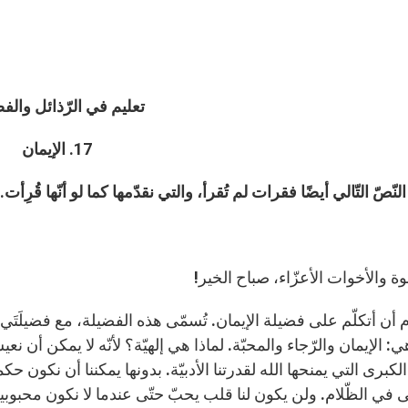
تعليم
في الرّذائل والف
17. الإيمان
نّصّ التّالي أيضًا فقرات لم تُقرأ، والتي نقدّمها كما لو أنّها قُرِأت.
إخوة والأخوات الأعزّاء، صباح الخير!
وم أن أتكلّم على فضيلة الإيمان. تُسمّى هذه الفضيلة، مع فضيلَتَي المح
: الإيمان والرّجاء والمحبّة. لماذا هي إلهيّة؟ لأنّه لا يمكن أن نعيشه
الكبرى التي يمنحها الله لقدرتنا الأدبيّة. بدونها يمكننا أن نكون 
 في الظّلام. ولن يكون لنا قلب يحبّ حتّى عندما لا نكون محبوبي