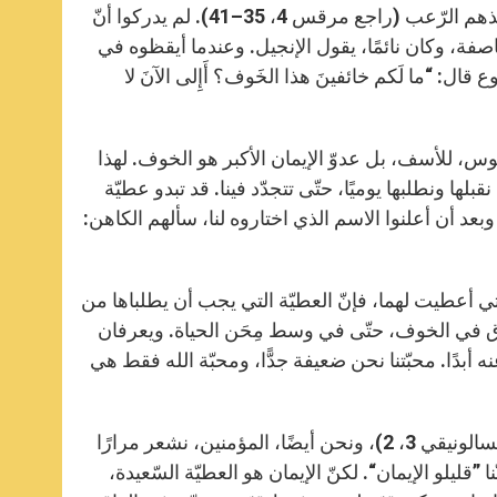
أن ينجوا بقوّة سواعدهم، وبخبرتهم، لكن السّفينة بدأت تمتلئ بالماء وأخذهم الرّعب (راجع مرقس 4، 35–41). لم يدركوا أنّ
صفة، وكان نائمًا، يقول الإنجيل. وعندما أيقظوه في
قال: “ما لَكم خائفينَ هذا الخَوف؟ أَإِلى الآنَ لا
هوس، للأسف، بل عدوّ الإيمان الأكبر هو الخوف. لهذا
بلها ونطلبها يوميًا، حتّى تتجدّد فينا. قد تبدو عطيّة
 وبعد أن أعلنوا الاسم الذي اختاروه لنا، سألهم الكاهن:
) التي أعطيت لهما، فإنّ العطيّة التي يجب أن يطلباها من
 يغرق في الخوف، حتّى في وسط مِحَن الحياة. ويعرفان
ه أبدًا. محبّتنا نحن ضعيفة جدًّا، ومحبّة الله فقط هي
بالتّأكيد، كما قال الرّسول، الإيمان ليس من نصيب جميع النّاس (راجع 2 تسالونيقي 3، 2)، ونحن أيضًا، المؤمنين، نشعر مرارًا
 ”قليلو الإيمان“. لكنّ الإيمان هو العطيّة السّعيدة،