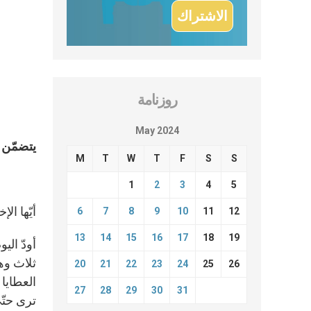
روزنامة
May 2024
يتضمّن ال
M
T
W
T
F
S
S
1
2
3
4
5
أيّها ال
6
7
8
9
10
11
12
13
14
15
16
17
18
19
أودّ الي
ثلاث وهي
20
21
22
23
24
25
26
العطايا 
27
28
29
30
31
ترى حتّى