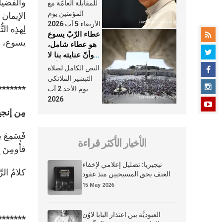
النَّفَس في حياة
والفضيلة
للمقابلة العامّة مع
الكنيسة
المؤمنين يوم
الإيمان ”
الأربعاء 5 آب 2026
عطاء الرّبّ يسوع
يسوع، زِدنا إيمان
هو عطاء شامل،
وأنّ عنايته بنا لا
تغيب عنّا أبدًا
النص الكامل لصلاة
التبشير الملائكي
*******
يوم الأحد 2 آب
2026
مِن إنجيلِ 
فَسَمِعَ 
الأخبار الأكثر قراءة
فأُومِنَ 
نيجيريا: تضليل إعلامي لإخفاء
كلامُ الرّ
العنف بحق المسيحيين منذ عقود
15 May 2026
العبوديَّة بين اعتذار البابا لاوُن
*******