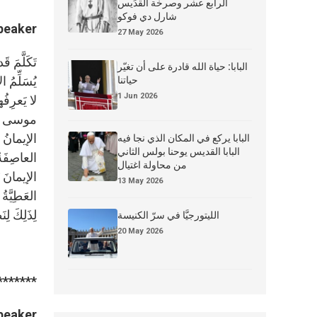
الرابع عشر وصرخة القدِّيس
شارل دي فوكو
peaker:
27 May 2026
تَكَلَّمَ
البابا: حياة الله قادرة على أن تغيّر
يُسَلِّمُ 
حياتنا
1 Jun 2026
لا يَعرِفُ
موسى رجلَ
الإيمانُ 
البابا يركع في المكان الذي نجا فيه
البابا القديس يوحنا بولس الثاني
العاصِفَةُ
من محاولة اغتيال
الإيمانَ 
13 May 2026
العَطِيَّة
لِذَلِكَ ل
الليتورجيَّا في سرّ الكنيسة
20 May 2026
*******
peaker: