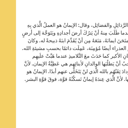
لرَّذائِلِ والفضائِل، وقال: الإيمانُ هو العملُ الَّذي بِهِ
عندما طَلَبَ مِنهُ أنْ يَترُكَ أرضَ أجدادِهِ ويَتَوَجَّهَ إلى أرضٍ
َحَنَ ايمانَهُ، مَنَعَهُ مِن أنْ يُقَدِّمَ ابنَهُ ذبيحةً له. وكانَ
العذراء أيضًا مُؤمِنَة، عَمِلَت دائمًا بحسبِ مشيئةِ الله.
الأكبر كما حَدَثَ معَ التَّلاميذِ عندما هَبَّتْ علَيهِم
بُ أنْ يَطلُبَها الوالدانِ لأبنائِهِم هي عَطِيَّةُ الإيمان. لأنَّ
ِقَتُهُم بالله الَّذي لنْ يَتَخَلَّى عنهم أبدًا. الإيمانُ هو
لأنَّ الَّذي عِندَهُ إيمانٌ تَسكُنُهُ قوَّة، فوقَ قوَّةِ البشر.