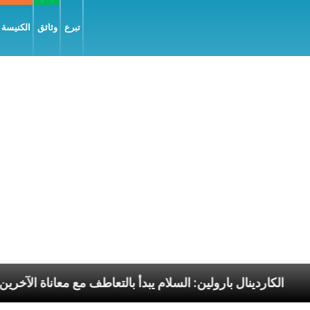
تبرع
وثائق
الكنيسة و
ا الرسوليّة
الكاردينال بارولين: السلام يبدأ بالتعاطف مع