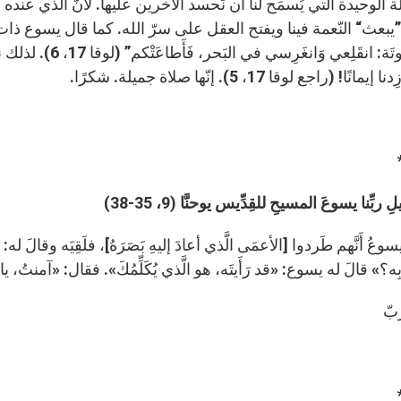
 الوحيدة التي يُسمَح لنا أن نَحسد الآخرين عليها. لأنّ الذي عند
يبعث“ النّعمة فينا ويفتح العقل على سرّ الله. كما قال يسوع ذات مرّة: “إِ
لِهذِه التُّوتَة: ان
ًا! (راجع لوقا 17، 5). إنّها صلاة جميلة. شكرًا.
ربِّنا يسوعَ المسيحِ للقِدِّيس يوحنَّا (9، 35-38)
يسوعُ أَنَّهم طَردوا [الأعمَى الَّذي أعادَ إليهِ بَصَرَهُ]، فلَقِيَه وقالَ ل
بِه؟» قالَ له يسوع: «قد رَأَيتَه، هو الَّذي يُكَلِّمُكَ». فقال: «آمنتُ، ي
َبّ