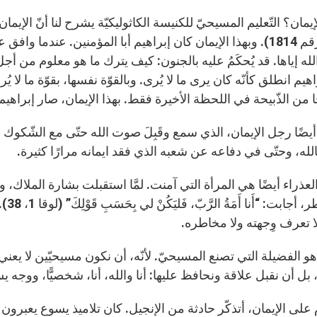
إيمان؟ التّعليم المسيحيّ للكنيسة الكاثوليكيّة يشرح لنا أنّ الإيما
(راجع رقم 1814). وبهذا الإيمان كان إبراهيم أبا المؤمنين. عند
لله إياها. قد يُحكَمُ عليه بالجنون: كيف يترك ما هو معلوم من 
هيم انطلق كأنّه كان يرى ما لا يُرى. وبالقوّة نفسها، بقوّة ما لا
 من الذّبيحة في اللحظة الأخيرة فقط. بهذا الإيمان، صار إبراهيم أب
ًا رجل الإيمان، الذي سمع وقَبِلَ صوت الله حتّى مع الشّكوك الكث
بالله، وحتّى في دفاعه عن شعبه الذي فقد ايمانه مرارًا كثيرة.
عذراء أيضًا هي المرأة التي آمنت. لمَّا استقبلت بشارة الملاك، وا
والم
 تعرف وِجهته ولا مخاطره.
هو الفضيلة التي تصنع المسيحيّ. لأنّه، أن نكون مسيحيّين لا يعني أ
 بل أن نقبل علاقة ونحافظ عليها: أنا والله، أنا، شخصيًّا، ووجه
 على الإيمان، أتذكّر حادثة من الإنجيل. كان تلاميذ يسوع يعبرون 