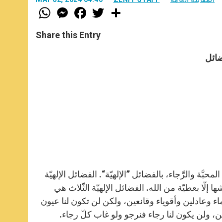
W
M
F
T
S
h
e
a
w
h
a
s
c
i
a
t
s
e
t
r
Share this Entry
s
e
b
t
e
A
n
o
e
p
g
o
r
ضائل
p
e
k
r
بَّة والرَّجاء، بالفضائل ”الإلهيّة“. الفضائل الإلهيّة
ا إلّا بعطيّة من الله. الفضائل الإلهيّة الثّلاث هي
حكماء وعادلين وأقوياء وقانعين، ولكن لن تكون لنا عيون
ن، ولن يكون لنا رجاء فنرجو ولو غاب كلّ رجاء.