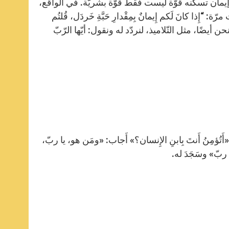
ه إيمان تسكنه قوّة ليست فقط قوّة بشريّة. في الواقع،
ذا كانَ لَكم إِيمانٌ بِمِقْدارِ حَبَّةِ خَردَل، قُلتُم
قَلِعي وَانغَرِسي في البَحر، فَأَطاعَتْكم” (لوقا 17، 6). لذلك نحن أيضًا، مثل التّلاميذ، لنردّد له ونقول: أيّها الرّبّ
ه: «أَتُؤمِنُ أَنتَ بِابنِ الإِنسان؟» أَجاب: «ومَن هو، يا ربّ،
ا ربّ» وسَجَدَ له.