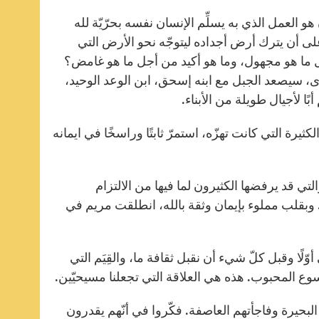
ن هو العمل الذي به يسلِّم الإنسان نفسه بحرّيّة لله
ما وافق على أن يترك أرض أجداده ليتوجّه نحو الأرض التي
أجل ما هو مجهول، وما هو أكيد من أجل ما هو غامض؟
 يُرى، سيصعد الجبل مع ابنه إسحق، ابن الوعد الوحيد،
ًا لأجيال طويلة من الأبناء.
يرة التي كانت تهزّه، استمرّ ثابتًا وراسخًا في ايمانه
لتي قد يرفضها الكثيرون لما فيها من الالتزام
خاطر، أجابت: “أَنا أَمَةُ الرَّبّ، فَليَكُنْ لي بِحَسَبِ قَوْلِكَ” (لوقا 1، 38). وبقلب مملوء بإيمان وثقة بالله، انطلقت مريم في
وّلًا وقبل كلّ شيء أن نقبل ثقافة ما، والقِيَم التي
 يسوع المحبوب. هذه هي العلاقة التي تجعلنا مسيحيّين.
البحيرة وفاجأتهم العاصفة. فكّروا في أنّهم يقدرون