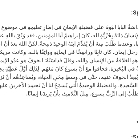
S
 قَداسَةُ البابا اليَومَ علَى فضيلةِ الإيمانِ في إطارِ تعليمِهِ في موضوعِ ا
الإنسانُ ذاتَهُ بِحُرِّيَّةٍ لله. كانَ إبراهيمُ أبا المؤمنين. فقد وَثَقَ باللهِ 
ها، وعندما طَلَبَ مِنهُ أنْ يُقَدِّمَ ابنَهُ الوحيدَ ذبيحةً. لكنَّ اللهَ بعدَ أنْ امت
 إيمان. كان ثابِتًا وراسِخًا في ايمانِهِ وواثِقًا بالله. وكانت مريمُ 
هو العَلاقةُ بينَ الإنسانِ والله. وقالَ قداسَتُهُ: الخوفُ هو عدُو الإيمانِ 
 في البُحَيرَة. فخافوا معَ أنَّ يسوعَ كانَ مَعَهُم. لِذَلِكَ أوَّلُ عَطِيَّةٍ يج
يُبعِدُ الخوفَ عنهم، حتَّى في وسطِ مِحَنِ الحياة، ويُساعِدُهُم أنْ تَزدادَ ث
ُ السَّعيدة، والفضيلةُ الوحيدةُ الَّتي يُسمَحُ لنا أنْ نَحسِدَ الآخرينَ عليها. 
ِنَطلُبْ إلى الرَّبِّ يسوع، مِثلَ التَّلاميذ، بأنْ يَزِيدَنا إيمانًا.
S