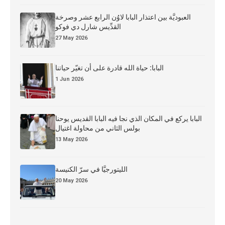
العبوديَّة بين اعتذار البابا لاوُن الرابع عشر وصرخة
القدِّيس شارل دي فوكو
27 May 2026
البابا: حياة الله قادرة على أن تغيّر حياتنا
1 Jun 2026
البابا يركع في المكان الذي نجا فيه البابا القديس يوحنا
بولس الثاني من محاولة اغتيال
13 May 2026
الليتورجيَّا في سرّ الكنيسة
20 May 2026