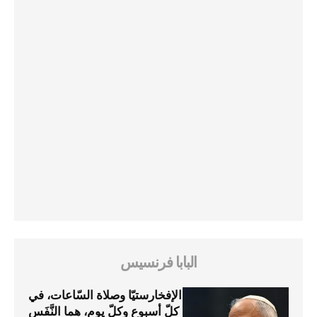
البابا فرنسيس
الإفخارستيّا وصلاة السّاعات، في
كلّ أسبوع وكلّ يوم، هما النَّفَس