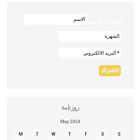
للاشتراك بالنشرة
روزنامة
May 2024
M
T
W
T
F
S
S