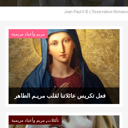
Jean-Paul II © L'Osservatore Romano
مريم وأعياد مريمية
فعل تكريس عائلاتنا لقلب مريـم الطاهر
,
تأمّلات
مريم وأعياد مريمية