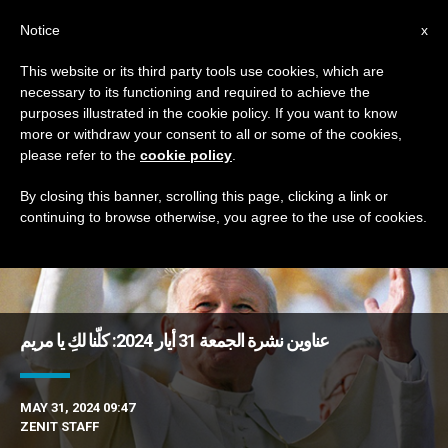
AR
Notice
x
This website or its third party tools use cookies, which are
necessary to its functioning and required to achieve the
DAY
purposes illustrated in the cookie policy. If you want to know
May 31st, 2024
more or withdraw your consent to all or some of the cookies,
please refer to the
cookie policy
.
By closing this banner, scrolling this page, clicking a link or
continuing to browse otherwise, you agree to the use of cookies.
DERNIÈRES NOUVELLES
عناوين نشرة الجمعة 31 أيار 2024: كلّنا لكِ يا مريم
MAY 31, 2024 09:47
ZENIT STAFF