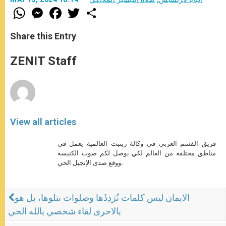
W
M
F
T
S
h
e
a
w
h
a
s
c
i
a
t
s
e
t
r
Share this Entry
s
e
b
t
e
A
n
o
e
p
g
o
r
ZENIT Staff
p
e
k
r
View all articles
فريق القسم العربي في وكالة زينيت العالمية يعمل في
مناطق مختلفة من العالم لكي يوصل لكم صوت الكنيسة
ووقع صدى الإنجيل الحي.
الايمان ليس كلمات نُرَدِدُها وصلوات نتلوها، بل هو
بالاحرى لقاء شخصي بالله الحي