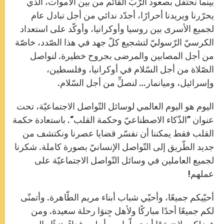
بينما نحتفل بصعود الرّبّ القائم من بين الأموات، الذي
يحرّرنا ويريدنا أحرارًا، أجدّد ندائي من أجل تبادل عام
لجميع الأسرى بين روسيا وأوكرانيا، وأوكّد على استعداد
الكرسيّ الرّسوليّ لتشجيع كلّ جهد في هذا الصّدد، خاصّة
من أجل المصابين والمرضى بجروح خطيرة. لنواصل
الصّلاة من أجل السّلام في أوكرانيا، وفلسطين،
وإسرائيل، وميانمار… لنصلِّ من أجل السّلام.
اليوم هو اليوم العالمي لوسائل التّواصل الاجتماعيّة، تحت
عنوان ”الذّكاء الاصطناعيّ وحكمة القلب“. باستعادة حكمة
القلب فقط يمكننا أن نفسّر قضايا عصرنا ونكتشف من
جديد الطّريق إلى التّواصل الإنسانيّ بصورة كاملة. شكرنا
لجميع العاملين في وسائل التّواصل الاجتماعيّة على
عملهم!
أحيّيكم جميعًا، وأحيّي شباب أبناء مريم الطّاهرة. وأتمنّى
لكم جميعًا أحدًا مباركًا ولأهل جِنوَا رحلة سعيدة. ومن