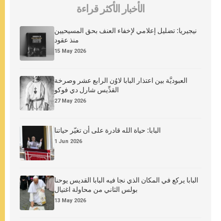
الأخبار الأكثر قراءة
نيجيريا: تضليل إعلامي لإخفاء العنف بحق المسيحيين
منذ عقود
15 May 2026
العبوديَّة بين اعتذار البابا لاوُن الرابع عشر وصرخة
القدِّيس شارل دي فوكو
27 May 2026
البابا: حياة الله قادرة على أن تغيّر حياتنا
1 Jun 2026
البابا يركع في المكان الذي نجا فيه البابا القديس يوحنا
بولس الثاني من محاولة اغتيال
13 May 2026