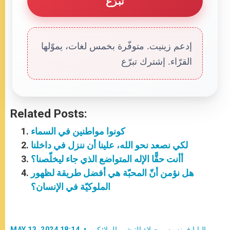
تبرّع
إدعم زينيت. متوفّرة بخمس لغات، يموّلها
القرّاء. إشترك تبرّع
Related Posts:
كونوا مواطنين في السماء
لكي نصعد نحو الله، علينا أن ننزل في داخلنا
أأنت حقًّا الإله المتواضع الذي جاء ليخلّصنا؟
هل نؤمن أنّ المحبّة هي أفضل طريقة لظهور
الملوكيّة في الإنسان؟
البابا فرنسيس
,
صلاة التبشير الملائكي
MAY 13, 2024 18:14