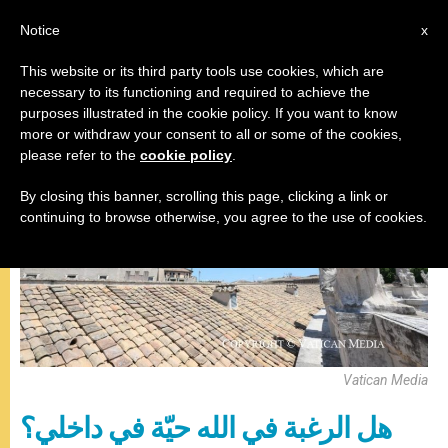
AR
Notice
x
This website or its third party tools use cookies, which are
necessary to its functioning and required to achieve the
,
البابا فرنسيس
صلاة التبشير الملائكي
purposes illustrated in the cookie policy. If you want to know
more or withdraw your consent to all or some of the cookies,
please refer to the
cookie policy
.
By closing this banner, scrolling this page, clicking a link or
continuing to browse otherwise, you agree to the use of cookies.
Vatican Media
هل الرغبة في الله حيّة في داخلي؟