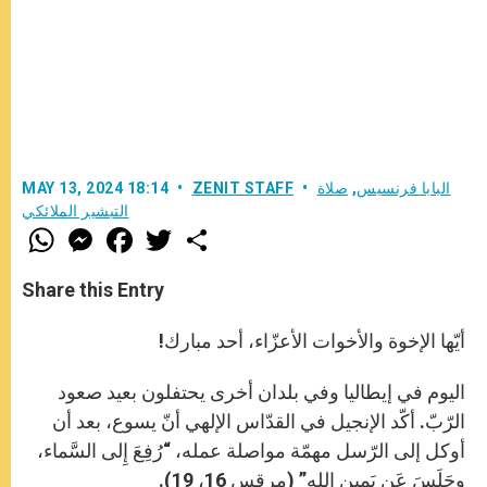
البابا فرنسيس
,
صلاة
ZENIT STAFF
MAY 13, 2024 18:14
التبشير الملائكي
W
M
F
T
S
h
e
a
w
h
a
s
c
i
a
t
s
e
t
r
Share this Entry
s
e
b
t
e
A
n
o
e
p
g
o
r
أيّها الإخوة والأخوات الأعزّاء، أحد مبارك!
p
e
k
r
اليوم في إيطاليا وفي بلدان أخرى يحتفلون بعيد صعود
الرّبّ. أكّد الإنجيل في القدّاس الإلهي أنّ يسوع، بعد أن
أوكل إلى الرّسل مهمّة مواصلة عمله، “رُفِعَ إِلى السَّماء،
وجَلَسَ عَن يَمينِ الله” (مرقس 16، 19).