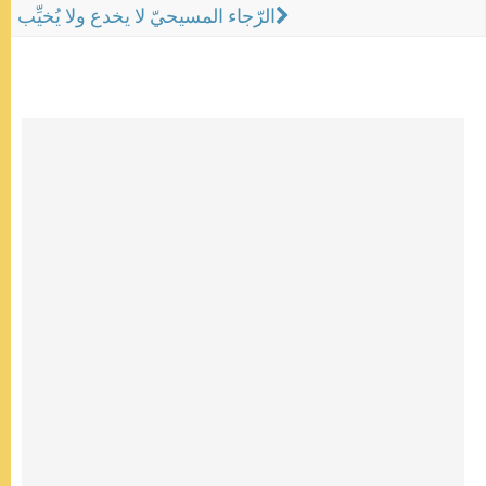
الرّجاء المسيحيّ لا يخدع ولا يُخيِّب