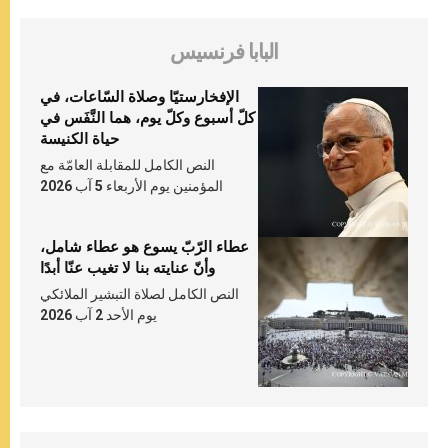
البابا فرنسيس
الإفخارستيّا وصلاة السّاعات، في
كلّ أسبوع وكلّ يوم، هما النَّفَس في
حياة الكنيسة
النص الكامل للمقابلة العامّة مع
المؤمنين يوم الأربعاء 5 آب 2026
عطاء الرّبّ يسوع هو عطاء شامل،
وأنّ عنايته بنا لا تغيب عنّا أبدًا
النص الكامل لصلاة التبشير الملائكي
يوم الأحد 2 آب 2026