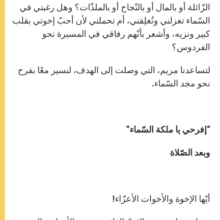
الزّائلة أو بالمال أو بالنّجاح أو بالملذّات؟ وهل رغبتي في
السّماء تعزلني وتُغلِقني، أم تحملني لأن أحبّ إخوتي بقلب
كبير ونزيه، وأشعر بأنّهم رفاقي في المسيرة نحو
الفردوس؟
لتساعدنا مريم، التي وصلت إلى الهدف، لنسير معًا بفرح
نحو مجد السّماء.
“إفرحي يا ملكة السّماء”
وبعد الصّلاة
أيّها الإخوة والأخوات الأعزّاء!