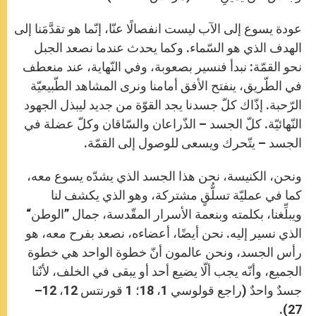
عودة يسوع إلى الآب ليست انفصالًا عنّا، إنّما هو تقدَّمَنا إلى
الهدف الذي هو السّماء. وكما يحدث عندما نصعد الجبل
نحو القمّة: نبدأ فنسير بصعوبة، وفي النّهاية، عند منعطف
في الطّريق، ينفتح الأفق أمامنا ونرى المشاهد الطّبيعيّة
الرّحبة. إذّاك كلّ جسدنا يجد القوّة من جديد ليبذل الجهود
النّهائيّة. كلّ الجسد – الذّراعان والسّاقان وكلّ عضلة في
الجسد – يتّحرك ويسعى للوصول إلى القمّة.
ونحن، الكنيسة، نحن هذا الجسد الذي يشدّه يسوع معه،
كما في عمليّة تسلُّقٍ مشتركة، وهو الذي يكشف لنا
ويبلِّغنا، بكلمته وبنعمة الأسرار المقّدسة، جمال ”الوطن“
الذي نسير إليه. نحن أيضًا، أعضاءه، نصعد بفرح معه، هو
رأس الجسد، ونحن عالمون أنّ خطوة الواحد هي خطوة
الجميع، وأنّه يجب ألّا يضيع أحد أو يبقى في الخلف، لأنّنا
جسدٌ واحدٌ (راجع قولوسي 1، 18؛ 1 قورنتس 12، 12–
27).