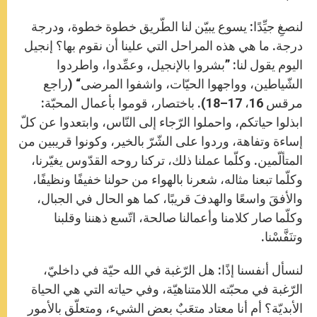
لنصغِ جيِّدًا: يسوع يبيّن لنا الطّريق خطوة خطوة، ودرجة
درجة. ما هي هذه المراحل التي علينا أن نقوم بها؟ إنجيل
اليوم يقول لنا: ”بشروا بالإنجيل، وعمِّدوا، واطردوا
الشّياطين، وواجهوا الحيّات، واشفوا المرضى“ (راجع
مرقس 16، 17–18). باختصار، قوموا بأعمال المحبّة:
ابذلوا حياتكم، واحملوا الرّجاء إلى النّاس، وابتعدوا عن كلّ
إساءة وتفاهة، وردوا على الشّرّ بالخير، وكونوا قريبين من
المتألّمين. وكلّما عملنا ذلك، تركنا روحه القدّوس يغيّرنا،
وكلّما تبعنا مثاله، شعرنا بالهواء من حولنا خفيفًا ونظيفًا،
والأفقَ واسعًا والهدفَ قريبًا، كما هو الحال في الجبال،
وكلّما صار كلامنا وأعمالنا صالحة، اتّسع ذهننا وقلبنا
وتنَفَّسْنا.
لنسأل أنفسنا إذًا: هل الرّغبة في الله حيّة في داخليّ،
الرّغبة في محبّته اللامتناهيّة، وفي حياته التي هي الحياة
الأبديّة؟ أم أنا معتاد متعَبٌ بعض الشيء، ومتعلّق بالأمور