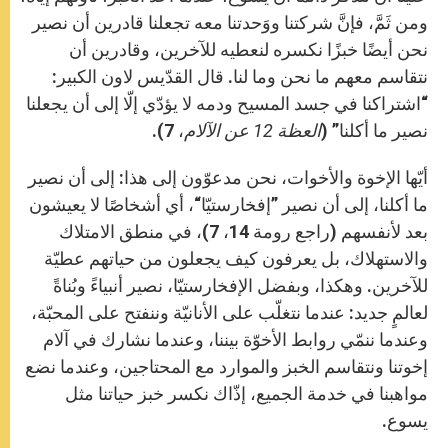
ومن ثَمَّ، فإنَّ شركتنا ووَحدتنا معه تجعلنا قادرين أن نصير
نحن أيضًا خبزًا نكسره لنعطيه للآخرين، وقادرين أن
نتقاسم معهم ما نحن وما لنا. قال القدّيس لاون الكبير:
“اشتراكنا في جسد المسيح ودمه لا يؤدّي إلّا إلى أن يجعلنا
نصير ما أكلنا” (
العظة 12 عن الآلام
، 7).
أيّها الإخوة والأخوات، نحن مدعوّون إلى هذا: إلى أن نصير
ما أكلنا، إلى أن نصير ”إفخارستيّا“، أي أشخاصًا لا يعيشون
بعد لأنفسهم (راجع رومة 14، 7)، في منطق الامتلاك
والاستهلاك، بل يعرفون كيف يجعلون من حياتهم عطيّة
للآخرين. وهكذا، وبفضل الإفخارستيّا، نصير أنبياءً وبُناةً
لعالمٍ جديد: عندما نتغلّب على الأنانيّة وننفتح على المحبّة،
وعندما ننمّي روابط الأخوّة بيننا، وعندما نشارك في آلام
إخوتنا ونتقاسم الخبز والموارد مع المحتاجين، وعندما نضع
مواهبنا في خدمة الجميع، إذّاك نكسر خبز حياتنا مثل
يسوع.