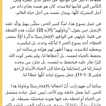
الكأس التي قدّمها لتلاميذه، كان هو نفسه يقدّم ذاته من
أجل البشريّة كلّها، ويبذل نفسه من أجل حياة العالم.
في عمل يسوع هذا، لمـَّا كسر الخبز، معنًّى مهمّ يؤكّد عليه
الإنجيل حين يقول: “وناوَلَهم” (الآية 22). لنثبِّت هذه اللفظة
في قلبنا: ناولهم. في الواقع، الإفخارستيّا تذكّرنا أوّلًا بمعنى
العطاء. أخذ يسوع الخبز لا ليأكله وحده، بل ليكسره
ويعطيه لتلاميذه، وبهذا أظهر لهم هويّته ورسالته: لم
يحتفظ بالحياة لنفسه، بل أعطاها لنا، ولم يعتبر كونه الله
كنزًا يَغار عليه فيحتفظ به لنفسه، بل تجرّد من مجده
ليشاركنا في إنسانيّتنا ويُدخلنا إلى الحياة الأبديّة (راجع
فيلبي 2، 1-11). جعل يسوع حياته كلّها عطاءً لنا.
يمكننا أن نفهم إذن، أنّ احتفالنا بالإفخارستيّا وتناولنا هذا
الخبز، كما نفعل خاصّة يوم الأحد، ليس عمل عبادة منفصل
عن الحياة أو لحظة نجد فيها تقوية شخصيّة بسيطة، بل
علينا أن نتذكّر دائمًا أنّ يسوع، عندما أخذ الخبز، ناولهم إيّاه،