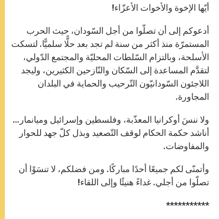
أيّها الإخوة والأخوات الأعزّاء!
أدعوكم إلى أن تصلّوا من أجل السّودان، حيث الحرب
المستمرّة منذ أكثر من سنة لم تجد بعد حلًّا سلميًّا. لتسكت
الأسلحة، وبالتزام السّلطات المحليّة والمجتمع الدّولي،
لتقدَّم المساعدة إلى السّكان والنّازحين الكثيرين، وليجد
اللاجئون السّودانيّون التّرحيب والحماية في البلدان
المجاورة.
ولا ننسَ أوكرانيا المعذّبة، وفلسطين وإسرائيل وميانمار…
أناشد حكمة الحكام لوقف التّصعيد وبذل كلّ جهد للحوار
والمفاوضات.
وأتمنّى لكم جميعًا أحدًا مباركًا. ومن فضلكم، لا تنسَوْا أن
تصلّوا من أجلي. غداءً هنيئًا وإلى اللقاء!
***********