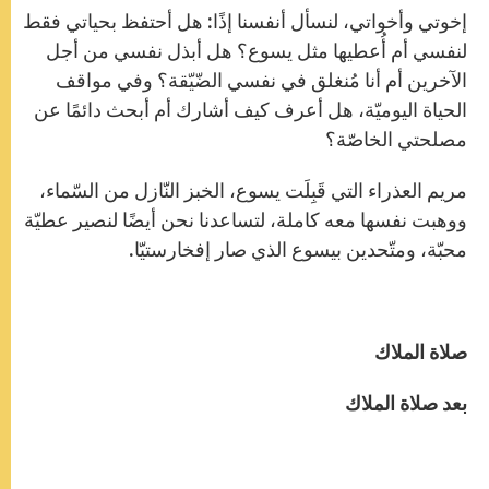
إخوتي وأخواتي، لنسأل أنفسنا إذًا: هل أحتفظ بحياتي فقط
لنفسي أم أُعطيها مثل يسوع؟ هل أبذل نفسي من أجل
الآخرين أم أنا مُنغلق في نفسي الضّيّقة؟ وفي مواقف
الحياة اليوميّة، هل أعرف كيف أشارك أم أبحث دائمًا عن
مصلحتي الخاصّة؟
مريم العذراء التي قَبِلَت يسوع، الخبز النّازل من السّماء،
ووهبت نفسها معه كاملة، لتساعدنا نحن أيضًا لنصير عطيّة
محبّة، ومتّحدين بيسوع الذي صار إفخارستيّا.
صلاة الملاك
بعد صلاة الملاك