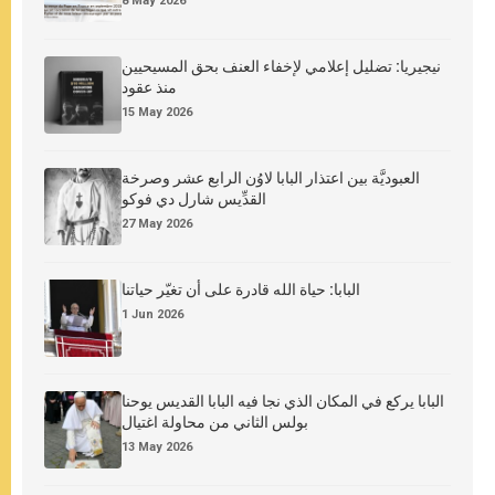
8 May 2026
نيجيريا: تضليل إعلامي لإخفاء العنف بحق المسيحيين
منذ عقود
15 May 2026
العبوديَّة بين اعتذار البابا لاوُن الرابع عشر وصرخة
القدِّيس شارل دي فوكو
27 May 2026
البابا: حياة الله قادرة على أن تغيّر حياتنا
1 Jun 2026
البابا يركع في المكان الذي نجا فيه البابا القديس يوحنا
بولس الثاني من محاولة اغتيال
13 May 2026