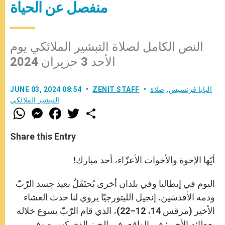
منفصل عن الحياة
النص الكامل لصلاة التبشير الملائكي يوم
الأحد 3 حزيران 2024
البابا فرنسيس
,
صلاة
ZENIT STAFF
JUNE 03, 2024 08:54
التبشير الملائكي
W
M
F
T
S
h
e
a
w
h
a
s
c
i
a
t
s
e
t
r
Share this Entry
s
e
b
t
e
A
n
o
e
p
g
o
r
أيّها الإخوة والأخوات الأعزّاء، أحد مبارك!
p
e
k
r
اليوم في إيطاليا وفي بلدان أخرى يُحتَفَلُ بعيد جسد الرّبّ
ودمه الأقدسَين. إنجيل الليتورجيّا يروي لنا حدث العشاء
الأخير (مرقس 14، 12–22)، الذي قام الرّبّ يسوع خلاله
بعطائه الأخير: في الواقع، في الخبز الذي كسره وفي