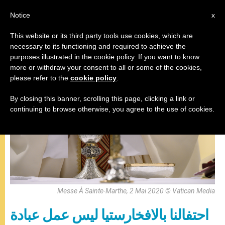
AR
Notice
x
This website or its third party tools use cookies, which are
necessary to its functioning and required to achieve the
,
البابا فرنسيس
صلاة التبشير الملائكي
purposes illustrated in the cookie policy. If you want to know
more or withdraw your consent to all or some of the cookies,
please refer to the
cookie policy
.
By closing this banner, scrolling this page, clicking a link or
continuing to browse otherwise, you agree to the use of cookies.
Messe À Sainte-Marthe, 2 Mai 2020 © Vatican Media
احتفالنا بالافخارستيا ليس عمل عبادة