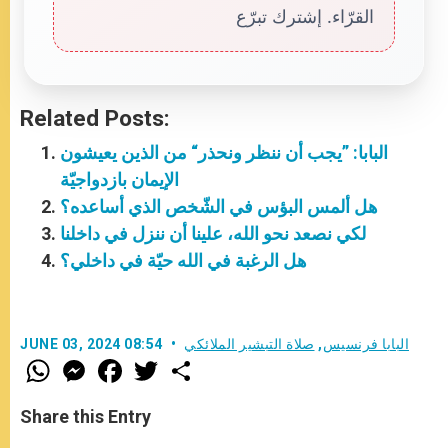
القرّاء. إشترك تبرّع
Related Posts:
البابا: ”يجب أن ننظر ونحذر“ من الذين يعيشون
الإيمان بازدواجيّة
هل ألمس البؤس في الشّخص الذي أساعده؟
لكي نصعد نحو الله، علينا أن ننزل في داخلنا
هل الرغبة في الله حيّة في داخلي؟
البابا فرنسيس
,
صلاة التبشير الملائكي
JUNE 03, 2024 08:54
W
M
F
T
S
h
e
a
w
h
a
s
c
i
a
t
s
e
t
r
Share this Entry
s
e
b
t
e
A
n
o
e