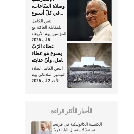
وصلاة السّاعات،
في كلّ أسبوع
وكلّ يوم، هما
النص الكامل
النَّفَس في حياة
للمقابلة العامّة مع
الكنيسة
المؤمنين يوم الأربعاء
5 آب 2026
عطاء الرّبّ
يسوع هو عطاء
شامل، وأنّ عنايته
بنا لا تغيب عنّا
النص الكامل لصلاة
أبدًا
التبشير الملائكي يوم
الأحد 2 آب 2026
الأخبار الأكثر قراءة
الكنيسة الكاثوليكية في فرنسا
تستعدّ لاستقبال البابا قريبًا