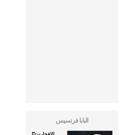
البابا فرنسيس
الإفخارستيّا