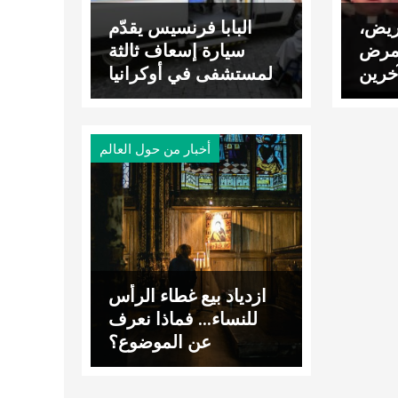
ريض،
البابا فرنسيس يقدّم
لمرض
سيارة إسعاف ثالثة
آخرين
لمستشفى في أوكرانيا
أخبار من حول العالم
ازدياد بيع غطاء الرأس
للنساء… فماذا نعرف
عن الموضوع؟