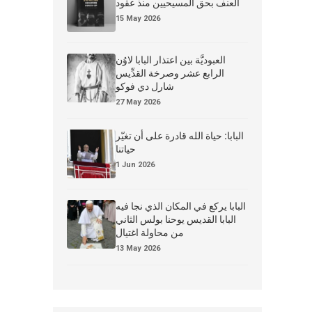
العنف بحق المسيحيين منذ عقود
15 May 2026
العبوديَّة بين اعتذار البابا لاوُن
الرابع عشر وصرخة القدِّيس
شارل دي فوكو
27 May 2026
البابا: حياة الله قادرة على أن تغيّر
حياتنا
1 Jun 2026
البابا يركع في المكان الذي نجا فيه
البابا القديس يوحنا بولس الثاني
من محاولة اغتيال
13 May 2026