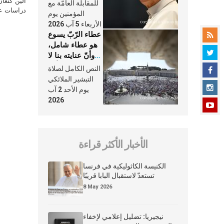
النَّفَس في حياة
ألين كنعا
للمقابلة العامّة مع
الكنيسة
دراسات علي
المؤمنين يوم
الأربعاء 5 آب 2026
عطاء الرّبّ يسوع
هو عطاء شامل،
وأنّ عنايته بنا لا
تغيب عنّا أبدًا
النص الكامل لصلاة
التبشير الملائكي
يوم الأحد 2 آب
2026
الأخبار الأكثر قراءة
الكنيسة الكاثوليكية في فرنسا
تستعدّ لاستقبال البابا قريبًا
8 May 2026
نيجيريا: تضليل إعلامي لإخفاء