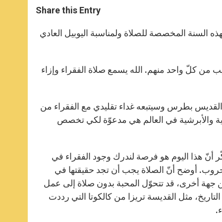
t
s
e
t
r
Share this Entry
s
e
b
t
e
A
n
o
e
p
g
o
r
ا لهذه السنة المخصصة للصلاة ولمناسبة اليوبيل العادي
p
e
k
r
يب من كلّ واحد منهم. الله يسمع صلاة الفقراء وإزاء
17 تشرين الثاني في بازيليك القديس بطرس وسيتبعه غداء تقليدي مع الفقراء من
عوية والأبرشية في العالم هي مدعوّة لكي تخصص
 رسالته التي نشرها يوم الخميس 13 حزيران 2024، أن ذكّر أنّ هذا اليوم هو فرصة لندرك وجود الفقراء في
الحروب. أوضح أنّ الصلاة يجب أن تجد حقيقتها في
 جهة أخرى، قد تتحوّل المحبة بدون صلاة إلى عمل
لتاريخ، مثل القديسة تريزا من كالكوتا التي رددت
.