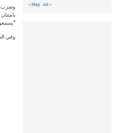
« May
Jul »
بامتنان
“يسمعون 
وفي الخت