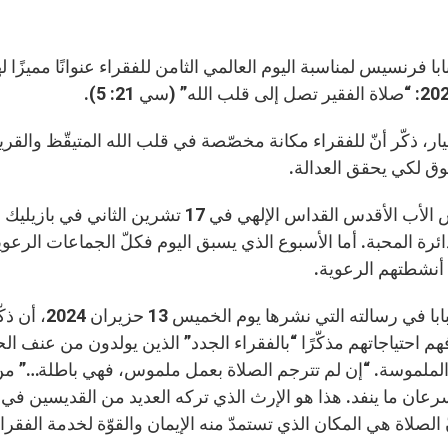
بابا فرنسيس لمناسبة اليوم العالمي الثامن للفقراء عنوانًا مميزً
يار، ذكّر أنّ للفقراء مكانة مخصّصة في قلب الله المتيقّظ والقر
توق لكي يحقق العدالة.
سيترأّس الأب الأقدس القداس الإلهي في 
ائرة المحبة. أما الأسبوع الذي يسبق اليوم فكلّ الجماعات الر
 أنشطتهم الرعوية.
وكان البابا في
فهم احتياجاتهم مذكّرًا “بالفقراء الجدد” الذين يولدون من عنف 
الملموسة. “إن لم تترجم الصلاة بعمل ملموس، فهي باطلة…” من
عان ما ينفد. هذا هو الإرث الذي تركه العديد من القديسين في ا
نّ الصلاة هي المكان الذي تستمدّ منه الإيمان والقوّة لخدمة الفقراء