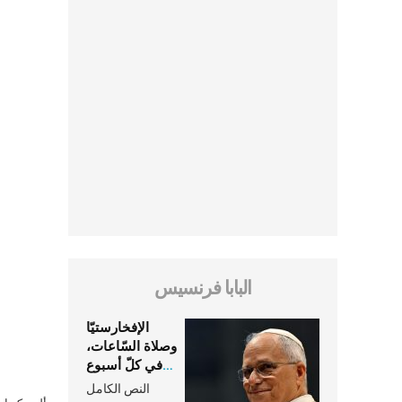
البابا فرنسيس
الإفخارستيّا
وصلاة السّاعات،
في كلّ أسبوع
وكلّ يوم، هما
النص الكامل