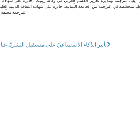
ن إيليا، مُترجمة ومديرة تحرير القسم العربي في وكالة زينيت. حائزة على شهادة 
ا متخصّصة في الترجمة من الجامعة اللّبنانية. حائزة على شهادة الثقافة الدينية العُلي
مُترجمة محلَّفة ل
تأثير الذّكاء الاصطناعيّ على مستقبل البشريّة
عناوين ن