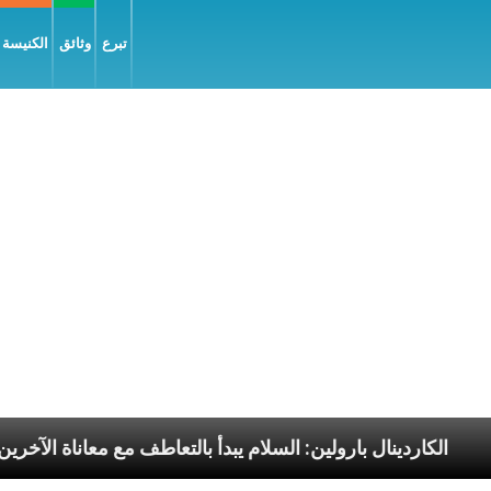
تبرع
وثائق
الكنيسة و
ا الرسوليّة
الكاردينال بارولين: السلام يبدأ بالتعاطف م