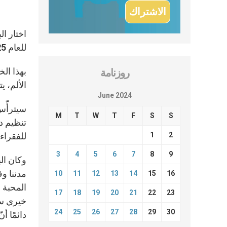
اختار ال
للعام 2025: “صلاة الفقير تصل إلى قلب الله” (سي 21: 5).
بهذا الخ
روزنامة
الألم، ي
June 2024
M
T
W
T
F
S
S
تنظيم د
1
2
للفقراء
3
4
5
6
7
8
9
مدننا و
10
11
12
13
14
15
16
المحبة 
17
18
19
20
21
22
23
خيري سر
24
25
26
27
28
29
30
دائمًا أ