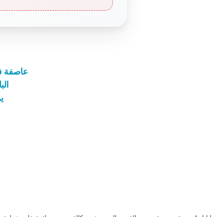
عاصفة في 
الب
ي