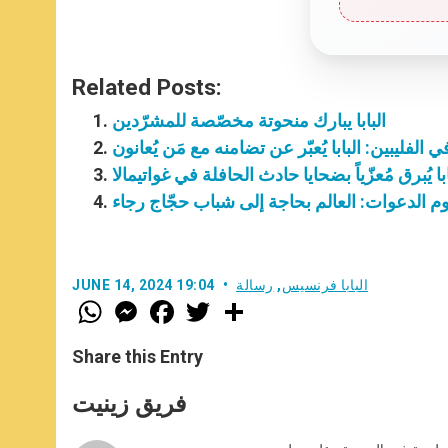
Related Posts:
البابا يبارك منحوتة مخصّصة للمشرّدين
الفليبين: البابا يُعبّر عن تضامنه مع مَن يُعانون
ابا يُبرق مُعزّياً بضحايا حادث الحافلة في غواتيمالا
وم الدعوات: العالم بحاجة إلى شباب حجّاج رجاء
البابا فرنسيس
,
رسالة
JUNE 14, 2024 19:04
W
M
F
T
S
h
e
a
w
h
a
s
c
i
a
t
s
e
t
r
Share this Entry
s
e
b
t
e
A
n
o
e
p
g
o
r
فريق زينيت
p
e
k
r