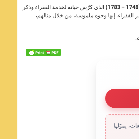
وضرب البابا فرنسيس أيضًا مثال القديس الفرنسي بينوا جوزبف لابري (1748 – 1783) الذي كرّس حياته لخدمة الفقراء وذكر
 الفقراء. إنها وجوه ملموسة، من خلال مثالهم،
.
ت، يموّلها