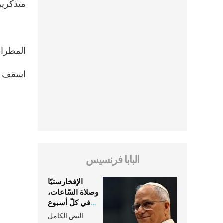
متذكرين 
المطرا
اسقف ال
البابا فرنسيس
الإفخارستيّا
وصلاة السّاعات،
في كلّ أسبوع
وكلّ يوم، هما
النص الكامل