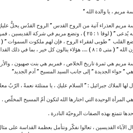
يسة مريم ، يا والدة الله “
 مريم العذراء آتية من الروح القدس ” الروح القدُس يحلُّ عليكِ ، وق
وابن الله يُدعى ” ( لوقا ١ : ٢٥ ) ، وتضع مريم في شر
 ٨ ) …. هؤلاء ينالون كل خير ، بما في ذلك القداسة .
سة مريم هي ثمرة تاريخ الخلاص ، فمريم هي بنت صهيون ، والأرث
” حواء الجديدة ” إلى جانب السيد المسيح ” آدم الجديد” ( تكوين ١٥ : ٣ ) و( 
لها الملاك جبرائيل : ” السلام عليكِ ، يا ممتلئة نعمةً ، الرّبُ معكِ ” ( لوقا
 المرأة الوحيدة التي اختارها الله لتكون أمّ المسيح المخلّص .
ها تتمتع بهذه الصفات الروحيّة النادرة .
 الآباء القديسين ، تعالوا نفكّر ونتأمل بعظمة القداسة على مثال أ