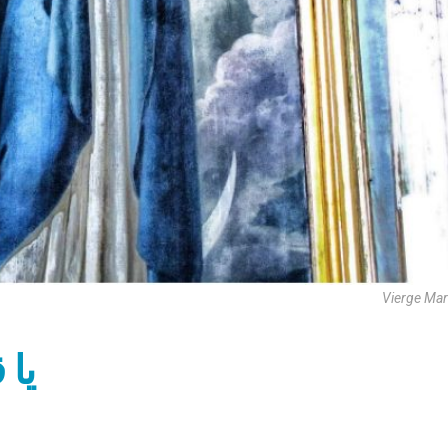
Vierge Mar
يا 