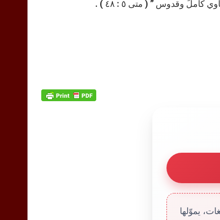
ملً وقدوس ” ( متى ٥ : ٤٨ ) .
ت، يموّلها