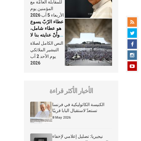
النَّفَس في حياة
للمقابلة العامّة مع
الكنيسة
المؤمنين يوم
الأربعاء 5 آب 2026
عطاء الرّبّ يسوع
هو عطاء شامل،
وأنّ عنايته بنا لا
تغيب عنّا أبدًا
النص الكامل لصلاة
التبشير الملائكي
يوم الأحد 2 آب
2026
الأخبار الأكثر قراءة
الكنيسة الكاثوليكية في فرنسا
تستعدّ لاستقبال البابا قريبًا
8 May 2026
نيجيريا: تضليل إعلامي لإخفاء