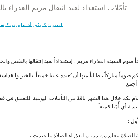
تأمّلات استعداد لعيد انتقال مريم العذراء ب
المطران كريكور أغسطينوس كوسا
دأ صوم السيدة العذراء مريم ، إستعداداً لعيد إنتقالها بالنفس وال
م صوماً مباركاً ، طالباً منها أن تُعيده علينا جَميعاً بالخير والقداس
أجمع .
دّم لكم خلال هذا الشهر باقةً من التأملات اليومية للتعمق في فضا
يسة أي أُمّنا جَميعاً .
أول :
الصلاة نتعلم من مريـم العذراء الصلاة والصمت .