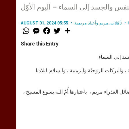
النفس والجسد إلى السماء – اليوم الأوّل
تأمّلات
,
مريم وأعياد مريمية
AUGUST 01, 2024 05:55
W
M
F
T
S
h
e
a
w
h
a
s
c
i
a
t
s
e
t
r
Share this Entry
s
e
b
t
e
A
n
o
e
p
g
o
r
جسد إلى السماء
p
e
k
r
ة ، والبركات الروحيّة والزمنية ، والسلام لبلادنا
ئل العذراء مريم ، باعتبارها أُمّ الله يسوع المسيح ،