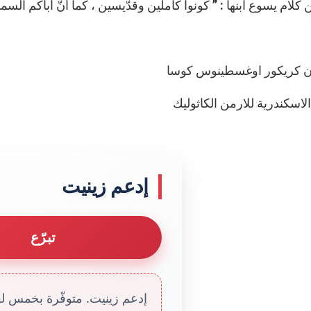
كلام يسوع ابنها : ” كونوا كاملين وقدّيسين ، كما أنّ أباكم السماوي كا
ن كريكور اوغسطينوس كوسا
اسكندرية للارمن الكاثوليك
إدعم زينيت
تبرّع
إدعم زينيت. متوفّرة بخمس لغا