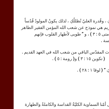
ُدرة العليّ تُظللُكِ ، لذلك يكونُ المولودُ قُدُساً
كة القديسين . فمريم هي نموذج عن شعب الله المؤمن الفقير الطاهر
والمتواضع القلب ” طوبى لفقراء الروح ، فإن لهم ملكوت السموات ” ( متى ٥ : ٣ ) ، و ” طوبى لأطهار القلوب فإنهم
 المقدّس الباقي من شعب الله في العهد القديم .
رومة : ٥ ) .
 ١ : ٢٨ ) .
مّنا السماوية الكليّةُ القداسة والكاملةُ والطهارة