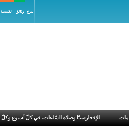
تبرع
وثائق
الكنيسة و
في عصر الانقسامات
الإفخارستيّا وصلاة السّاعات، في كل