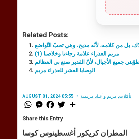
Related Posts:
 بل من كلامه، لأنّه مديح، وهي تحبّ التّواضع
مريم العذراء علامة رجاءنا وخلاصنا (1)
طوّبني جميع الأجيال، لأنّ القدير صنع بي العظائم
الوصايا العشر للعذراء مريم
تأمّلات
,
مريم وأعياد مريمية
AUGUST 01, 2024 05:55
W
M
F
T
S
h
e
a
w
h
a
s
c
i
a
t
s
e
t
r
Share this Entry
s
e
b
t
e
A
n
o
e
p
g
o
r
المطران كريكور أغسطينوس كوسا
p
e
k