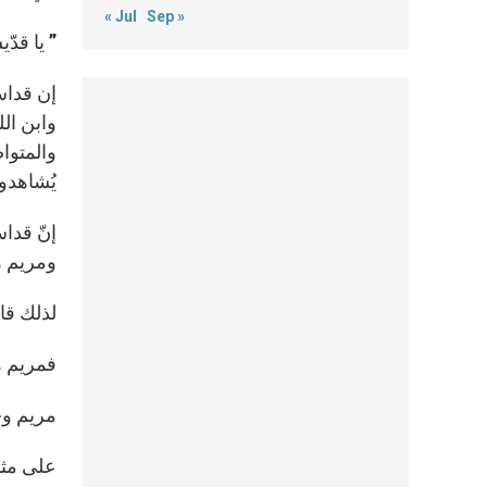
« Jul
Sep »
” يا قدّ
إن قداسة
يُشاهدون الله ” ( متى ٥ :
إنّ قدا
ومريم هي 
لذلك قال 
فمريم هي
مريم وحد
على مثال