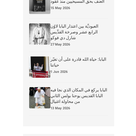
العنف بحق المسيحيين منذ عقود
15 May 2026
العبوديَّة بين اعتذار البابا لاوُن
الرابع عشر وصرخة القدِّيس
شارل دي فوكو
27 May 2026
البابا: حياة الله قادرة على أن تغيّر
حياتنا
1 Jun 2026
البابا يركع في المكان الذي نجا فيه
البابا القديس يوحنا بولس الثاني
من محاولة اغتيال
13 May 2026