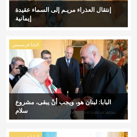
إنتقال العذراء مريـم إلى السماء عقيدة
إيمانية
البابا فرنسيس
البابا: لبنان هو، ويجب أنْ يبقى، مشروع
سلام
البابا فرنسيس