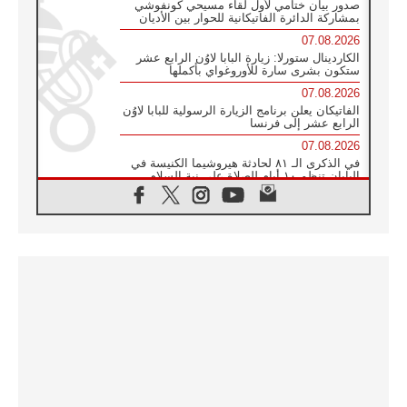
صدور بيان ختامي لأول لقاء مسيحي كونفوشي
بمشاركة الدائرة الفاتيكانية للحوار بين الأديان
07.08.2026
الكاردينال ستورلا: زيارة البابا لاوُن الرابع عشر
ستكون بشرى سارة للأوروغواي بأكملها
07.08.2026
الفاتيكان يعلن برنامج الزيارة الرسولية للبابا لاوُن
الرابع عشر إلى فرنسا
07.08.2026
في الذكرى الـ ٨١ لحادثة هيروشيما الكنيسة في
اليابان تنظم ١٠ أيام للصلاة على نية السلام
07.08.2026
الكنيسة في الأوروغواي: زيارة البابا ستعزز
الإيمان والرجاء
06.08.2026
الاجتماع الشهري للمطارنة الموارنة
06.08.2026
الكاردينال روسي: زيارة البابا لاوُن إلى الأرجنتين
هي تكريم للبابا فرنسيس
06.08.2026
زيارة البابا إلى البيرو ستكون زمن نعمة ومصالحة
ورجاء
06.08.2026