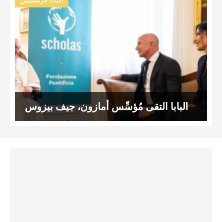
البابا التقى مُؤسِّس أمازون، جيف بيزوس