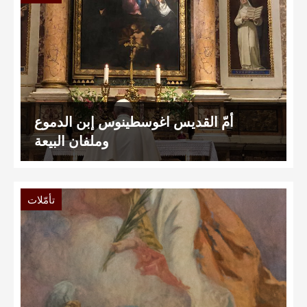
أمّ القديس اغوسطينوس إبن الدموع
وملفان البيعة
تأمّلات