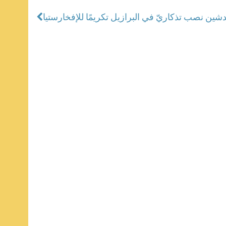
دشين نصب تذكاريّ في البرازيل تكريمًا للإفخارستيا