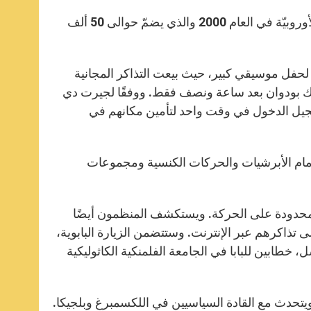
A
n
o
e
p
g
o
r
سيصبح ملعب الملك بودوان، المعروف بكونه أحد مواقع بطولة القدم الأوروبيّة في العام 2000 والذي يضمّ حوالى 50 ألف
p
e
k
r
حفل موسيقي كبير، حيث بيعت التذاكر المجانية
فل به في 29 أيلول في ملعب الملك بودوان بعد ساعة ونصف فقط. ووفقًا لجيرت دي
بتسجيل الدخول في وقت واحد لتأمين مكانهم في
ة أمام الأبرشيات والحركات الكنسية ومجموعات
المحدودة على الحركة. ويستكشف المنظمون أيضًا
ى تذاكرهم عبر الإنترنت. وستتضمن الزيارة البابوية،
كسمبرغ وتنتهي في 29 أيلول في بروكسل، خطابين للبابا في الجامعة الفلمنكية الكاثوليكية
 ويتحدث مع القادة السياسيين في اللكسمبرغ وبلجيكا.