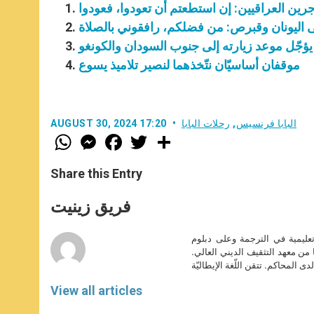
هاجرين العراقيين: إن استطعتم أن تعودوا، فعودوا
إلى اليونان وقبرص: من فضلكم، رافقوني بالصلاة
ا يؤجّل موعد زيارته إلى جنوب السودان والكونغو
موقفان أساسيّان نتّخذهما لنصير تلاميذ يسوع
البابا فرنسيس
,
رحلات البابا
AUGUST 30, 2024 17:20
W
M
F
T
S
h
e
a
w
h
a
s
c
i
a
t
s
e
t
r
Share this Entry
s
e
b
t
e
A
n
o
e
p
g
o
r
فريق زينيت
p
e
k
r
تعليمية في الترجمة وعلى دبلوم
ا من معهد التثقيف الديني العالي.
دى المحاكم. تتقن اللّغة الإيطاليّة
View all articles