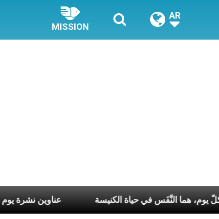
AR
MISSION
ي كلّ أسبوع وكلّ يوم، هما النَّفَس في حياة الكنيسة
عناو