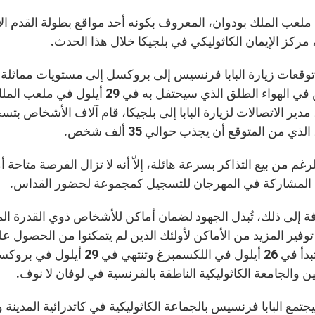
مركز الإيمان الكاثوليكي في بلجيكا خلال هذا الحدث.
قعات زيارة البابا فرنسيس إلى بروكسل إلى مستويات مماثلة ل
للقداس في الهواء الطلق الذي سيحت
 مدير الاتصالات لزيارة البابا إلى بلجيكا، قام آلاف الأشخاص 
ذي من المتوقع أن يجذب حوالي 35 ألف شخص.
رغم من بيع التذاكر بسرعة هائلة، إلاّ أنه لا تزال الفرصة متاح
المشاركة في المهرجان للتسجيل كمجموعة لحضور القداس.
فة إلى ذلك، تُبذل الجهود لضمان أماكن للأشخاص ذوي القدرة 
توفير المزيد من الأماكن لأولئك الذين لم يتمكنوا من الحصول عل
التي ستبدأ في 26 أيلول في الل
ن والجامعة الكاثوليكية الناطقة بالفرنسية في لوفان لا نوف.
جتمع البابا فرنسيس بالجماعة الكاثوليكية في كاتدرائية المدينة