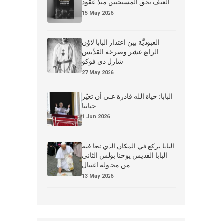
العنف بحق المسيحيين منذ عقود
15 May 2026
العبوديَّة بين اعتذار البابا لاوُن
الرابع عشر وصرخة القدِّيس
شارل دي فوكو
27 May 2026
البابا: حياة الله قادرة على أن تغيّر
حياتنا
1 Jun 2026
البابا يركع في المكان الذي نجا فيه
البابا القديس يوحنا بولس الثاني
من محاولة اغتيال
13 May 2026