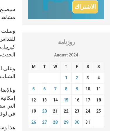
مشاهد، 
وصلت تو
روزنامة
كيربيل،
الحدث، ال
August 2024
M
T
W
T
F
S
S
وعلى ال
الشباب 
1
2
3
4
5
6
7
8
9
10
11
وبالإضا
إمكانية 
12
13
14
15
16
17
18
19
20
21
22
23
24
25
في لوفي
26
27
28
29
30
31
هذا وسي