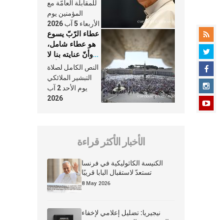
النَّفَس في حياة
للمقابلة العامّة مع
الكنيسة
المؤمنين يوم
الأربعاء 5 آب 2026
عطاء الرّبّ يسوع
هو عطاء شامل،
وأنّ عنايته بنا لا
تغيب عنّا أبدًا
النص الكامل لصلاة
التبشير الملائكي
يوم الأحد 2 آب
2026
الأخبار الأكثر قراءة
الكنيسة الكاثوليكية في فرنسا
تستعدّ لاستقبال البابا قريبًا
8 May 2026
نيجيريا: تضليل إعلامي لإخفاء