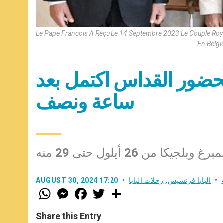
Le Pape François A Reçu Le 14 Septembre 2023 Le Couple Royal
En Belgi
 لحضور القداس اكتمل بعد
ساعة ونصف
يكا من 26 أيلول حتى 29 منه
البابا فرنسيس
,
رحلات البابا
AUGUST 30, 2024 17:20
W
M
F
T
S
h
e
a
w
h
a
s
c
i
a
t
s
e
t
r
Share this Entry
s
e
b
t
e