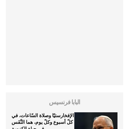
البابا فرنسيس
الإفخارستيّا وصلاة السّاعات، في
كلّ أسبوع وكلّ يوم، هما النَّفَس
في حياة الكنيسة