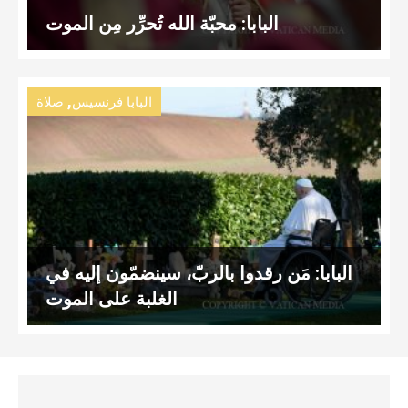
البابا: محبّة الله تُحرِّر مِن الموت
,
البابا فرنسيس
صلاة
البابا: مَن رقدوا بالربّ، سينضمّون إليه في
الغلبة على الموت