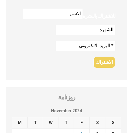
للاشتراك بالنشرة
روزنامة
November 2024
M
T
W
T
F
S
S