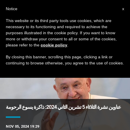
AR
Notice
x
This website or its third party tools use cookies, which are
necessary to its functioning and required to achieve the
DAY
purposes illustrated in the cookie policy. If you want to know
November 5th, 2024
more or withdraw your consent to all or some of the cookies,
please refer to the
cookie policy
.
By closing this banner, scrolling this page, clicking a link or
continuing to browse otherwise, you agree to the use of cookies.
DERNIÈRES NOUVELLES
عناوين نشرة الثلاثاء 5 تشرين الثاني 2024: ذاكرة يسوع الرحومة
NOV 05, 2024 19:29