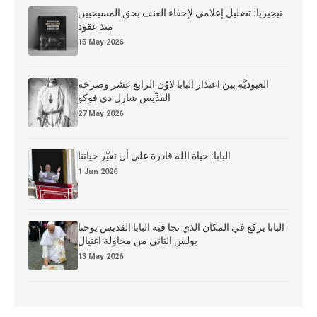
نيجيريا: تضليل إعلامي لإخفاء العنف بحق المسيحيين
منذ عقود
15 May 2026
العبوديَّة بين اعتذار البابا لاوُن الرابع عشر وصرخة
القدِّيس شارل دي فوكو
27 May 2026
البابا: حياة الله قادرة على أن تغيّر حياتنا
1 Jun 2026
البابا يركع في المكان الذي نجا فيه البابا القديس يوحنا
بولس الثاني من محاولة اغتيال
13 May 2026