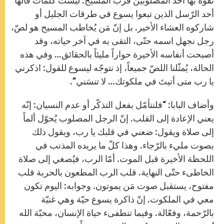
تفوّه بها أحد المصلوبَين قرب المسيح. ليست كلمات قالها
أحد الرّسل الذين تبعوا يسوع في طرقات الجليل أو
شاركوه العشاء الأخير. بل إنّ مَن يُخاطب المسيح هو لصّ،
رجل نجهل اسمه حتّى، التقى به في آخر حياته، وقد
أصبحت أنفاسه الأخيرة حواراً مليئاً بالحقائق… وفي هذه
الحالة، يُمثّلنا اللصّ جميعاً، إذ نتوجّه ليسوع للقول: اذكرني
يا رب متى أتيتَ في ملكوتك… لا تنسَني”.
وأضاف البابا: “فلنتأمّل بفعل التذكّر أو عدم النسيان: إنّه
يعني الإعادة إلى القلب. إنّ الرجل المصلوب يُحوّل ألماً
إلى صلاة ويقول: ضعني في قلبك يا رب، ويقول ذلك
بصوت مليء بالرّجاء. وهذا كلّ ما يريده المذنب في
اللحظة الأخيرة قبل الموت. أمّا الرب، فيُصغي إلى صلاة
الخاطىء حتّى النهاية. قلب الرب المطعون بالحربة قلب
مفتوح، يستقبل صوت مَن يموتون. وجوابه: اليوم تكون
معي في الملكوت. إنّ ذاكرة يسوع حيّة وهي غنيّة
بالرّحمة، وفعّالة. وفيما تنطفىء حياة الإنسان، محبّة الله