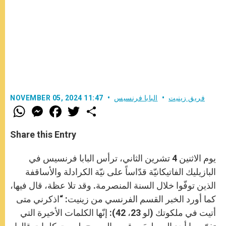
فريق زينيت
البابا فرنسيس
NOVEMBER 05, 2024 11:47
W
M
F
T
S
h
e
a
w
h
a
s
c
i
a
t
s
e
t
r
Share this Entry
s
e
b
t
e
A
n
o
e
p
g
o
r
يوم الاثنين 4 تشرين الثاني، ترأس البابا فرنسيس في
p
e
k
r
البازيليك الفاتيكانيّة قدّاساً على نيّة الكرادلة والأساقفة
الذين توفّوا خلال السنة المنصرمة. وقد تلا عظة، قال فيها،
كما أورد الخبر القسم الفرنسي من زينيت: “اذكرني متى
أتيت في ملكوتك (لو 23، 42): إنّها الكلمات الأخيرة التي