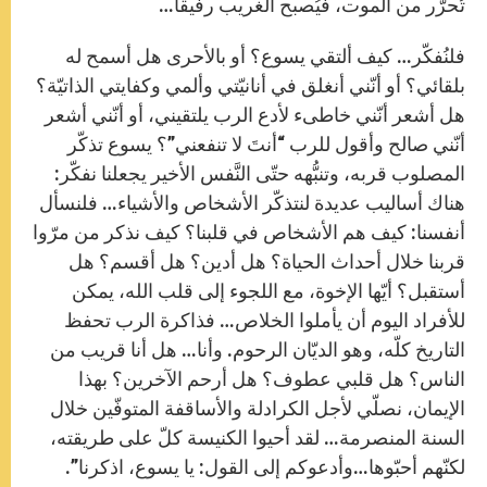
تُحرّر من الموت، فيُصبح الغريب رفيقاً…
فلنُفكّر… كيف ألتقي يسوع؟ أو بالأحرى هل أسمح له
بلقائي؟ أو أنّني أنغلق في أنانيّتي وألمي وكفايتي الذاتيّة؟
هل أشعر أنّني خاطىء لأدع الرب يلتقيني، أو أنّني أشعر
أنّني صالح وأقول للرب “أنتَ لا تنفعني”؟ يسوع تذكّر
المصلوب قربه، وتنبُّهه حتّى النَّفس الأخير يجعلنا نفكّر:
هناك أساليب عديدة لنتذكّر الأشخاص والأشياء… فلنسأل
أنفسنا: كيف هم الأشخاص في قلبنا؟ كيف نذكر من مرّوا
قربنا خلال أحداث الحياة؟ هل أدين؟ هل أقسم؟ هل
أستقبل؟ أيّها الإخوة، مع اللجوء إلى قلب الله، يمكن
للأفراد اليوم أن يأملوا الخلاص… فذاكرة الرب تحفظ
التاريخ كلّه، وهو الديّان الرحوم. وأنا… هل أنا قريب من
الناس؟ هل قلبي عطوف؟ هل أرحم الآخرين؟ بهذا
الإيمان، نصلّي لأجل الكرادلة والأساقفة المتوفّين خلال
السنة المنصرمة… لقد أحيوا الكنيسة كلّ على طريقته،
لكنّهم أحبّوها…وأدعوكم إلى القول: يا يسوع، اذكرنا”.