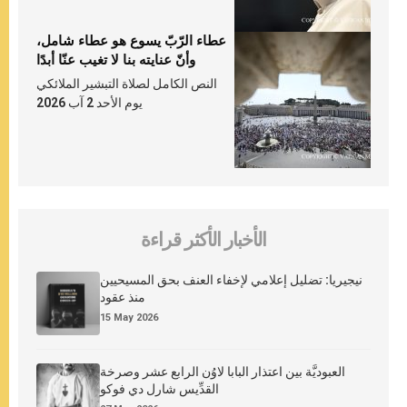
عطاء الرّبّ يسوع هو عطاء شامل،
وأنّ عنايته بنا لا تغيب عنّا أبدًا
النص الكامل لصلاة التبشير الملائكي
يوم الأحد 2 آب 2026
الأخبار الأكثر قراءة
نيجيريا: تضليل إعلامي لإخفاء العنف بحق المسيحيين
منذ عقود
15 May 2026
العبوديَّة بين اعتذار البابا لاوُن الرابع عشر وصرخة
القدِّيس شارل دي فوكو