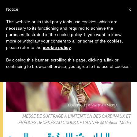
AR
Notice
x
This website or its third party tools use cookies, which are
necessary to its functioning and required to achieve the
البابا فرنسيس
purposes illustrated in the cookie policy. If you want to know
more or withdraw your consent to all or some of the cookies,
please refer to the
cookie policy
.
By closing this banner, scrolling this page, clicking a link or
continuing to browse otherwise, you agree to the use of cookies.
MESSE DE SUFFRAGE À L'INTENTION DES CARDINAUX ET
ÉVÊQUES DÉCÉDÉS AU COURS DE L’ANNÉE @ Vatican Media