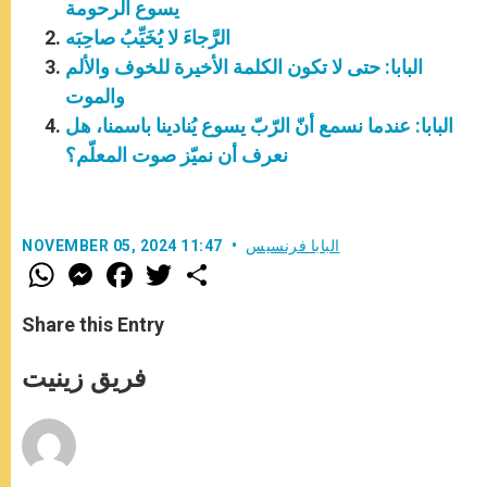
يسوع الرحومة
الرَّجاءَ لا يُخَيِّبُ صاحِبَه
البابا: حتى لا تكون الكلمة الأخيرة للخوف والألم
والموت
البابا: عندما نسمع أنّ الرّبّ يسوع يُنادينا باسمنا، هل
نعرف أن نميّز صوت المعلّم؟
البابا فرنسيس
NOVEMBER 05, 2024 11:47
W
M
F
T
S
h
e
a
w
h
a
s
c
i
a
t
s
e
t
r
Share this Entry
s
e
b
t
e
A
n
o
e
p
g
o
r
فريق زينيت
p
e
k
r