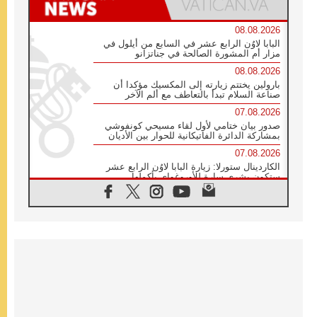
08.08.2026
البابا لاوُن الرابع عشر في السابع من أيلول في
مزار أم المشورة الصالحة في جناتزانو
08.08.2026
بارولين يختتم زيارته إلى المكسيك مؤكدا أن
صناعة السلام تبدأ بالتعاطف مع ألم الآخر
07.08.2026
صدور بيان ختامي لأول لقاء مسيحي كونفوشي
بمشاركة الدائرة الفاتيكانية للحوار بين الأديان
07.08.2026
الكاردينال ستورلا: زيارة البابا لاوُن الرابع عشر
ستكون بشرى سارة للأوروغواي بأكملها
07.08.2026
الفاتيكان يعلن برنامج الزيارة الرسولية للبابا لاوُن
الرابع عشر إلى فرنسا
07.08.2026
في الذكرى الـ ٨١ لحادثة هيروشيما الكنيسة في
اليابان تنظم ١٠ أيام للصلاة على نية السلام
07.08.2026
الكنيسة في الأوروغواي: زيارة البابا ستعزز
الإيمان والرجاء