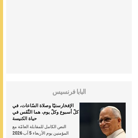
البابا فرنسيس
الإفخارستيّا وصلاة السّاعات، في
كلّ أسبوع وكلّ يوم، هما النَّفَس في
حياة الكنيسة
النص الكامل للمقابلة العامّة مع
المؤمنين يوم الأربعاء 5 آب 2026