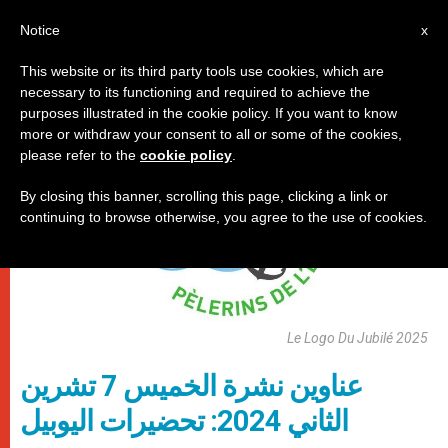
AR
Notice
x
This website or its third party tools use cookies, which are
necessary to its functioning and required to achieve the
روما
purposes illustrated in the cookie policy. If you want to know
more or withdraw your consent to all or some of the cookies,
please refer to the
cookie policy
.
By closing this banner, scrolling this page, clicking a link or
continuing to browse otherwise, you agree to the use of cookies.
Le Logo Du Jubilé 2025
عناوين نشرة الخميس 7 تشرين
الثاني 2024: تحضيرات اليوبيل