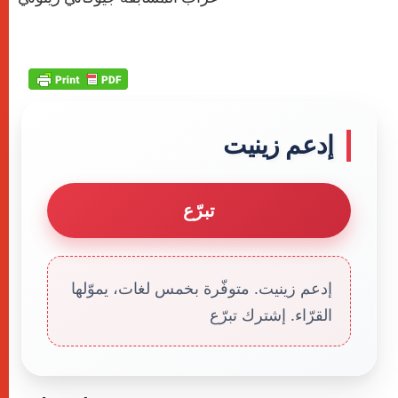
إدعم زينيت
تبرّع
إدعم زينيت. متوفّرة بخمس لغات، يموّلها
القرّاء. إشترك تبرّع