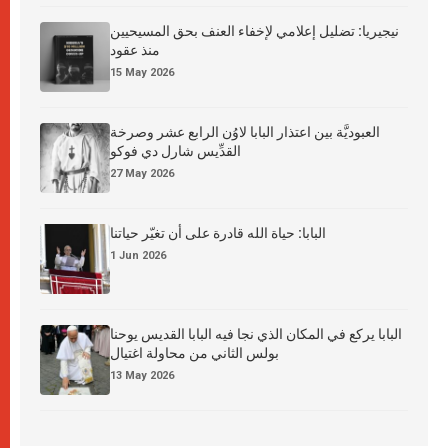
نيجيريا: تضليل إعلامي لإخفاء العنف بحق المسيحيين
منذ عقود
15 May 2026
العبوديَّة بين اعتذار البابا لاوُن الرابع عشر وصرخة
القدِّيس شارل دي فوكو
27 May 2026
البابا: حياة الله قادرة على أن تغيّر حياتنا
1 Jun 2026
البابا يركع في المكان الذي نجا فيه البابا القديس يوحنا
بولس الثاني من محاولة اغتيال
13 May 2026