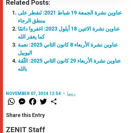
Related Posts:
عناوين نشرة الجمعة 19 شباط 2021: لنفطر على
منطق الرجاء
عناوين نشرة الاثنين 18 أيلول 2023: اغفروا دائمًا
كما يغفر الله
عناوين نشرة الأربعاء 8 كانون الثاني 2025: نعمة
اليوبيل
عناوين نشرة الأربعاء 29 كانون الثاني 2025: الثّقة
بالله
روما
NOVEMBER 07, 2024 12:54
W
M
F
T
S
h
e
a
w
h
a
s
c
i
a
t
s
e
t
r
Share this Entry
s
e
b
t
e
A
n
o
e
p
g
o
r
ZENIT Staff
p
e
k