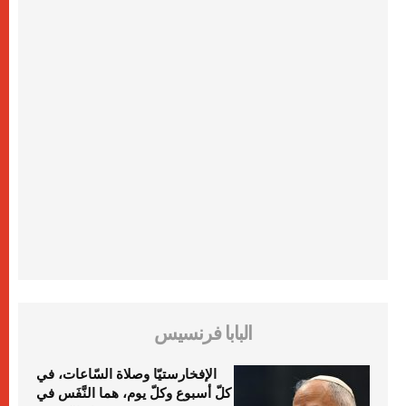
البابا فرنسيس
الإفخارستيّا وصلاة السّاعات، في
كلّ أسبوع وكلّ يوم، هما النَّفَس في