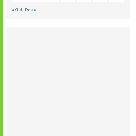
« Oct
Dec »