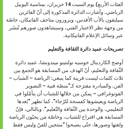
الفئات الأربع) يوم السبت 14 حزيران، بمناسبة اليوبيل
الرياضي. وأشارت الدائرة المذكورة إلى أنّ الفائزين
سيلتقون بالأب الأقدس، ويزورون متاحف الفاتيكان، خاصّة
من وجهة نظر الاختبار الفني، وسيشاهدون صورهم تُنشَر
عبر وسائل الإعلام الفاتيكانية.
تصريحات عميد دائرة الثقافة والتعليم
أوضح الكاردينال خوسيه تولنتينو ميندونشا، عميد دائرة
الثّقافة والتعليم، أنّ الهدف من المسابقة هو الجمع بين
ثلاث كلمات ليست قريبة كما ينبغي: الرياضة – الشباب –
الفن. والمبادرة مقترَحة كـ”منصّة فنية – التصوير
الفوتوغرافي – يمكن من خلالها للشباب أن يتأمّلوا في
الرياضة ويعيشوها كفسحة للرّجاء”، كما تظهر “بُعدها
التعليمي، والوحدة بين الثّقافة والتّعليم”. وبالتالي، فإنّ
المسابقة هي اقتراح للشباب، وخاصّة مَن يحبّون الرياضة
ولغتها وصورها، حتّى يصبحوا “منتجين للفنّ وليس فقط