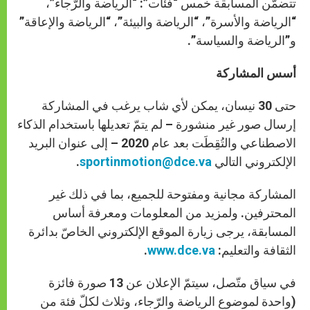
تتضمّن المسابقة خمس “فئات”: “الرياضة والرّجاء”،
“الرياضة والأسرة”، “الرياضة والبيئة”، “الرياضة والإعاقة”
و”الرياضة والسياسة”.
أسس المشاركة
حتى 30 نيسان، يمكن لأي شاب يرغب في المشاركة
إرسال صور غير منشورة – لم يتمّ تعديلها باستخدام الذكاء
الاصطناعي والتُقِطَت بعد عام 2020 – إلى عنوان البريد
الإلكتروني التالي
sportinmotion@dce.va
.
المشاركة مجانية ومفتوحة للجميع، بما في ذلك غير
المحترفين. ولمزيد من المعلومات ومعرفة أساس
المسابقة، يرجى زيارة الموقع الإلكتروني الخاصّ بدائرة
الثقافة والتعليم:
www.dce.va
.
في سياق متّصل، سيتمّ الإعلان عن 13 صورة فائزة
(واحدة لموضوع الرياضة والرّجاء، وثلاث لكلّ فئة من