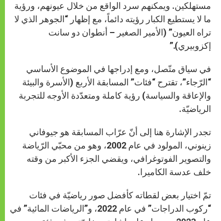
مستهلكين. ويمكنهم سرد الواقع من خلال عيونهم، ورؤية
ما لا يستطيع الكبار رؤيته دائماً، مع إظهار “الجوهر الذي لا
تراه العيون” (الأمير الصغير – أنطوان دو سانت
إكزوبيري).”
في سياق متّصل، ومع إدراجها في الموضوع الأساسي
“الرّجاء”، تقترح “فئات” المسابقة الأربع (الأسرة والبيئة
والإعاقة والسياسة) رؤية كاملة ومتعدّدة الأوجه للتجربة
الرياضيّة.
تجدر الإشارة هنا إلى أنّ عرّاب المسابقة هو جيوفاني
زينوني، المولود في عام 2002، وهو من محبّي الرّياضة
والتصوير الفوتوغرافي، ويقضي الجزء الأكبر من وقته
خلف عدسة الكاميرا.
تمّ اختيار بعض لقطاته كأفضل صور رياضيّة في فئات
“ركوب الدراجات” في عام 2022، و”الرياضات المائية” في