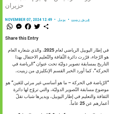
حزيران
فريق زينيت
يوبيل
NOVEMBER 07, 2024 12:49
W
M
F
T
S
h
e
a
w
h
a
s
c
i
a
t
s
e
t
r
Share this Entry
s
e
b
t
e
A
n
o
e
p
g
o
r
في إطار اليوبيل الرياضي لعام 2025، والذي شعاره العام
p
e
k
r
هو الرّجاء، قرّرت دائرة الثّقافة والتّعليم الاحتفال بهذا
التاريخ بمسابقة تصوير دوليّة تحت عنوان “الرياضة في
الحركة”، كما أورد الخبر القسم الإنكليزي من زينيت.
“الرّياضة في الحركة – ما هو أساسي غير مرئي للعَين” هو
موضوع مسابقة التّصوير الدوليّة، والتي تروّج لها دائرة
الثقافة والتعليم في إطار اليوبيل، ويديرها شباب تقلّ
أعمارهم عن 25 عاماً.