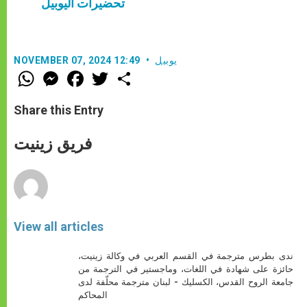
تحضيرات اليوبيل
يوبيل
NOVEMBER 07, 2024 12:49
W
M
F
T
S
h
e
a
w
h
a
s
c
i
a
t
s
e
t
r
Share this Entry
s
e
b
t
e
A
n
o
e
p
g
o
r
فريق زينيت
p
e
k
r
View all articles
ندى بطرس مترجمة في القسم العربي في وكالة زينيت،
حائزة على شهادة في اللغات، وماجستير في الترجمة من
جامعة الروح القدس، الكسليك - لبنان مترجمة محلّفة لدى
المحاكم