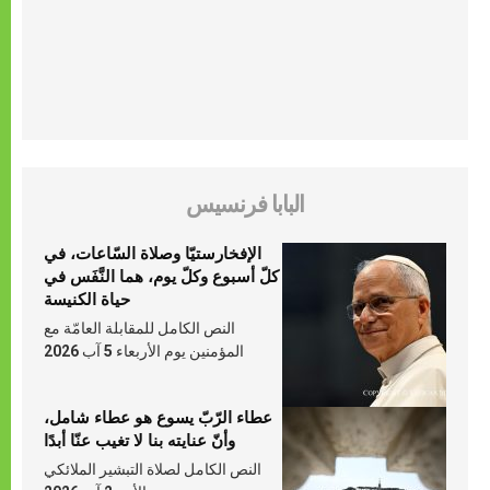
البابا فرنسيس
الإفخارستيّا وصلاة السّاعات، في
كلّ أسبوع وكلّ يوم، هما النَّفَس في
حياة الكنيسة
النص الكامل للمقابلة العامّة مع
المؤمنين يوم الأربعاء 5 آب 2026
عطاء الرّبّ يسوع هو عطاء شامل،
وأنّ عنايته بنا لا تغيب عنّا أبدًا
النص الكامل لصلاة التبشير الملائكي