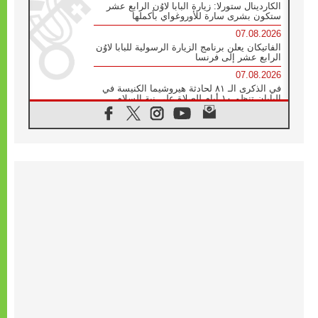
الكاردينال ستورلا: زيارة البابا لاوُن الرابع عشر
ستكون بشرى سارة للأوروغواي بأكملها
07.08.2026
الفاتيكان يعلن برنامج الزيارة الرسولية للبابا لاوُن
الرابع عشر إلى فرنسا
07.08.2026
في الذكرى الـ ٨١ لحادثة هيروشيما الكنيسة في
اليابان تنظم ١٠ أيام للصلاة على نية السلام
07.08.2026
الكنيسة في الأوروغواي: زيارة البابا ستعزز
الإيمان والرجاء
06.08.2026
الاجتماع الشهري للمطارنة الموارنة
06.08.2026
الكاردينال روسي: زيارة البابا لاوُن إلى الأرجنتين
هي تكريم للبابا فرنسيس
06.08.2026
زيارة البابا إلى البيرو ستكون زمن نعمة ومصالحة
ورجاء
06.08.2026
الكاردينال بارولين في المكسيك: علينا أن نكون
حاضرين إلى جانب المهمشين والمهاجرين
والأجانب