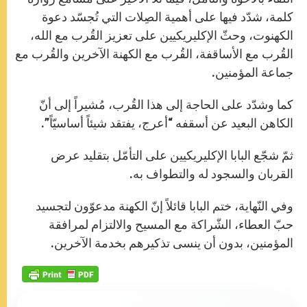
كلمة، شدّد فيها على أهمية الصِلات التي تُجسّد دعوة
الكهنوت، وحثّ الإكليريكيين على تعزيز القُرب مع الله،
القُرب مع الأساقفة، القُرب مع الكهنة الآخرين والقُرب مع
جماعة المؤمنين.
كما وشدّد على الحاجة إلى هذا القُرب، مُشيراً إلى أنّ
الكاهن البعيد عن أسقفه “أعرج، يفتقد شيئاً أساسيّاً”.
ثمّ شجّع البابا الإكليريكيين على التأمّل بتقليد عرض
القربان والسجود له والتطواف به.
وفي النّهاية، ختم البابا قائلاً إنّ الكهنة مدعوّون لتجسيد
حبّ العطاء، الشّراكة مع المسيح والالتزام لمرافقة
المؤمنين، بدون أن ينسى تذكيرهم بخدمة الآخرين.