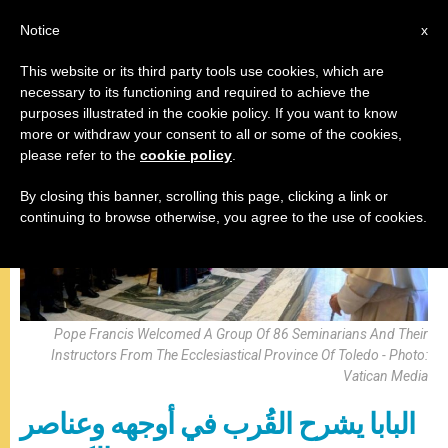
AR
Notice
x
This website or its third party tools use cookies, which are
necessary to its functioning and required to achieve the
البابا فرنسيس
purposes illustrated in the cookie policy. If you want to know
more or withdraw your consent to all or some of the cookies,
please refer to the
cookie policy
.
By closing this banner, scrolling this page, clicking a link or
continuing to browse otherwise, you agree to the use of cookies.
Pope Francis Welcomed A Group Of 86 Seminarians And Their
Instructors From The Ecclesiastical Province Of Toledo - Photo:
Vatican Media
البابا يشرح القُرب في أوجهه وعناصر