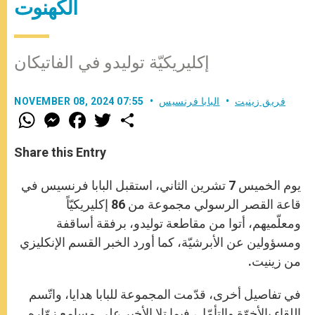
الكهنوت
إكليريكيّة توليدو في الفاتيكان
فريق زينيت
البابا فرنسيس
NOVEMBER 08, 2024 07:55
W
M
F
T
S
h
e
a
w
h
a
s
c
i
a
t
s
e
t
r
Share this Entry
s
e
b
t
e
A
n
o
e
p
g
o
r
يوم الخميس 7 تشرين الثاني، استقبل البابا فرنسيس في
p
e
k
قاعة القصر الرسولي مجموعة من 86 إكليريكيّاً
r
ومعلّميهم، أتوا من مقاطعة توليدو، برفقة أساقفة
ومسؤولين عن الأبرشيّة، كما أورد الخبر القسم الإنكليزي
من زينيت.
في تفاصيل أخرى، قدّمت المجموعة للبابا هدايا، واتّسم
اللقاء بالأخوّة والتأمّل، فيما تلا الأخير على مسامع زوّاره