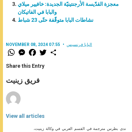
معجزة القدّيسة الأرجنتينيّة الجديدة: خافيير ميلاي
والبابا في الفاتيكان
نشاطات البابا متوقّفة حتّى 23 شباط
البابا فرنسيس
NOVEMBER 08, 2024 07:55
W
M
F
T
S
h
e
a
w
h
a
s
c
i
a
t
s
e
t
r
Share this Entry
s
e
b
t
e
A
n
o
e
p
g
o
r
فريق زينيت
p
e
k
r
View all articles
ندى بطرس مترجمة في القسم العربي في وكالة زينيت،