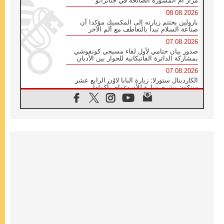
مزار أم المشورة الصالحة في جناتزانو
08.08.2026
بارولين يختتم زيارته إلى المكسيك مؤكدا أن
صناعة السلام تبدأ بالتعاطف مع ألم الآخر
07.08.2026
صدور بيان ختامي لأول لقاء مسيحي كونفوشي
بمشاركة الدائرة الفاتيكانية للحوار بين الأديان
07.08.2026
الكاردينال ستورلا: زيارة البابا لاوُن الرابع عشر
ستكون بشرى سارة للأوروغواي بأكملها
07.08.2026
الفاتيكان يعلن برنامج الزيارة الرسولية للبابا لاوُن
الرابع عشر إلى فرنسا
07.08.2026
في الذكرى الـ ٨١ لحادثة هيروشيما الكنيسة في
اليابان تنظم ١٠ أيام للصلاة على نية السلام
07.08.2026
الكنيسة في الأوروغواي: زيارة البابا ستعزز
الإيمان والرجاء
06.08.2026
الاجتماع الشهري للمطارنة الموارنة
06.08.2026
الكاردينال روسي: زيارة البابا لاوُن إلى الأرجنتين