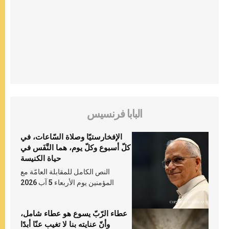
البابا فرنسيس
الإفخارستيّا وصلاة السّاعات، في
كلّ أسبوع وكلّ يوم، هما النَّفَس في
حياة الكنيسة
النص الكامل للمقابلة العامّة مع
المؤمنين يوم الأربعاء 5 آب 2026
عطاء الرّبّ يسوع هو عطاء شامل،
وأنّ عنايته بنا لا تغيب عنّا أبدًا