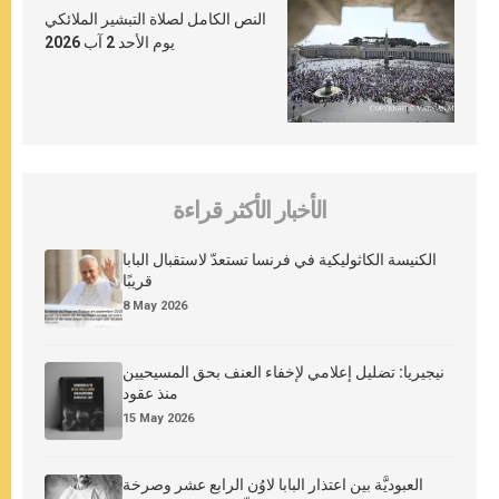
النص الكامل لصلاة التبشير الملائكي
يوم الأحد 2 آب 2026
الأخبار الأكثر قراءة
الكنيسة الكاثوليكية في فرنسا تستعدّ لاستقبال البابا
قريبًا
8 May 2026
نيجيريا: تضليل إعلامي لإخفاء العنف بحق المسيحيين
منذ عقود
15 May 2026
العبوديَّة بين اعتذار البابا لاوُن الرابع عشر وصرخة