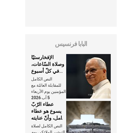
البابا فرنسيس
الإفخارستيّا
وصلاة السّاعات،
في كلّ أسبوع
وكلّ يوم، هما
النص الكامل
النَّفَس في حياة
للمقابلة العامّة مع
الكنيسة
المؤمنين يوم الأربعاء
5 آب 2026
عطاء الرّبّ
يسوع هو عطاء
شامل، وأنّ عنايته
بنا لا تغيب عنّا
النص الكامل لصلاة
أبدًا
التبشير الملائكي يوم