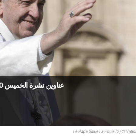
عناوين نشرة الخميس 10 نيسان 2025: البابا يُعاود نشاطاته ببطء
Le Pape Salue La Foule (2) © Vati