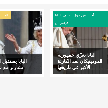
,
أخبار من حول العالم
البابا
البابا
فرنسيس
البابا يعزّي جمهورية
الدومينيكان بعد الكارثة
البابا يستقبل 
الأكبر في تاريخها
تشارلز مع عق
الحديث