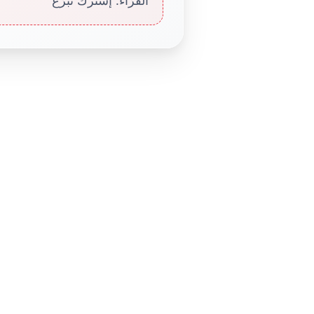
القرّاء. إشترك تبرّع