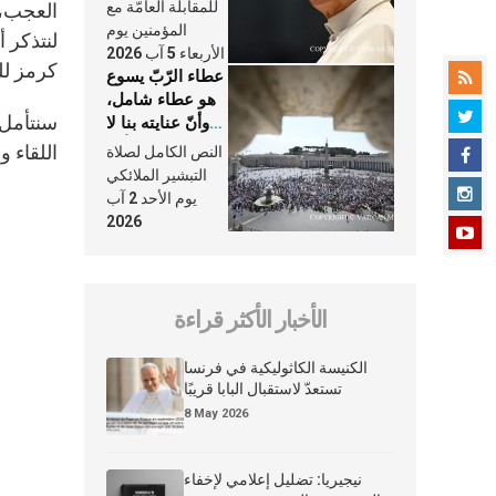
النَّفَس في حياة
للمقابلة العامّة مع
العجب، و
الكنيسة
المؤمنين يوم
لنتذكر أ
الأربعاء 5 آب 2026
كرمز لل
عطاء الرّبّ يسوع
هو عطاء شامل،
سنتأمل 
وأنّ عنايته بنا لا
تغيب عنّا أبدًا
اللقاء و
النص الكامل لصلاة
التبشير الملائكي
يوم الأحد 2 آب
2026
الأخبار الأكثر قراءة
الكنيسة الكاثوليكية في فرنسا
تستعدّ لاستقبال البابا قريبًا
8 May 2026
نيجيريا: تضليل إعلامي لإخفاء