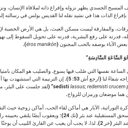
 المسيح الجسدي يظهر نزوله وإفراغ ذاته لملاقاة الإنسان، ونزول
بإفراغ الذات هذا في نشيد نقله لنا القديس بولس في رسالته إلى أهل
ارقات، والمفارقة ليست مسكن العبث، بل هي الأرض الخصبة لإد
لله، قدرته على رفع البشرية، قدرته على تحويل السقوط إلى 
 بعض الآباء بوصفه بالحب المجنون (
éros manikón
).
ْوَ السَّاعَةِ السَّادِسَةِ”
الساعة نفسها التي صُلب فيها يسوع. والصليب هو المكان بامتي
رجع أش 53: 5). إن الترنيمة التي استشهدت بها أعلاه توازي بين البئر والصليب: “
lassus; redemisti crucem
sedisti
” (لقد جلست على البئر، متع
ن هما موضعان ورمزان للزواج.
كرة التوراتية، الآبار هي أماكن لقاء الحب، أماكن زوجية حيث ال
زوجة إسحق المستقبلية عند بئر (تك 24)؛ ويعقوب
زبورة عند البئر (خر 2). لذا، لا يجب أن يغيب عن القارئ اللبيب 