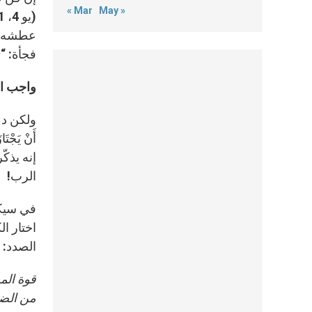
« Mar
May »
عطشه. ت
فجأة: “
s
واجب ا
ولكن دعو
أَنْ يَجْ
إنه یذك
الرب!
في سيكا
اختار ا
الصدد:
قوة
الم
من
الضي