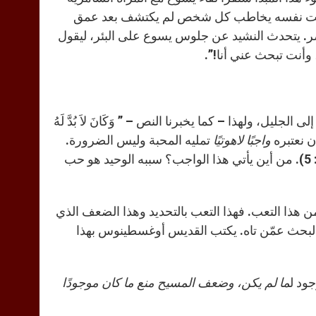
نه في الوقت نفسه يخاطب كل شخص لم يكتشف بعد عمق
ر. يتحدث النشيد عن جلوس يسوع على البئر، ليقول
 وأنت تبحث عني أنا!”.
ليل، ولهذا – كما يخبرنا النص – ” وَكَانَ لاَ بُدَّ لَهُ
أن نعتبره
واجبًا
لاهوتيًا
تمليه المحبة وليس الضرورة.
أتوقف عندك” (راجع لوقا 19: 5). من أين يأتي هذا الواجب؟ سببه الوحيد هو حب
 هذا التعب. فهذا التعب بالتحديد وهذا الضعف الذي
 البحث عمّن تاه. يكتب القديس أوغسطينوس بهذا
ود ل
ما
لم
يكن،
وضعف
المسيح
منع
ما
كان
موجودًا