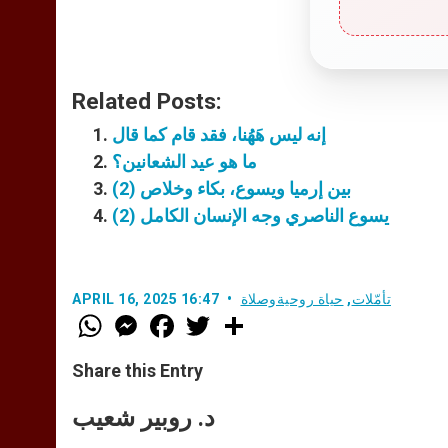
Related Posts:
إنه ليس هَهُنا، فقد قام كما قال
ما هو عيد الشعانين؟
بين إرميا ويسوع، بكاء وخلاص (2)
يسوع الناصري وجه الإنسان الكامل (2)
تأمّلات
,
حياة روحيةوصلاة
APRIL 16, 2025 16:47
W
M
F
T
S
h
e
a
w
h
a
s
c
i
a
t
s
e
t
r
Share this Entry
s
e
b
t
e
A
n
o
e
p
g
o
r
د. روبير شعيب
p
e
k
r