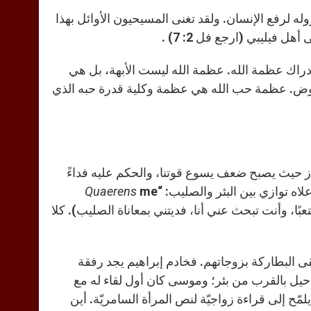
ه لرفع الإنسان. ولقد تغنى المسيحيون الأوائل بهذا
 فيليبي (ارجع فل 2: 7) .
راك عظمة الله. عظمة الله ليست الأبهة، بل هي
نهوض. عظمة حب الله هي عظمة وكلية قدرة حبه الذي
از حيث يصبح ضعف يسوع قوتنا، والحكم عليه فداءً
Quaerens
me
بًا، وأنت تبحث عني أنا، فدیتني بمعاناة الصليب). كلا
تقى البطاركة بزوجاتهم. فخادم إبراهيم يجد رفقة
 أيضًا یلتقي بحبيبته راحيل بالقرب من بئر؛ وموسى كان أول لقاء له مع
أن یوحنّا یلمّح إلى قراءة زواجيّة لنص المرأة السامريّة. أين