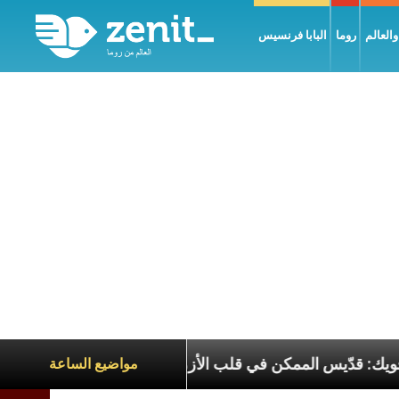
العالم
روما
البابا فرنسيس
طوباوي البطريرك الحويك: قدّيس الممكن في قلب الأزمات
مواضيع الساعة