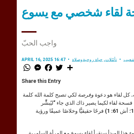
حة لقاء شخصي مع يسوع
واجب الحبّ
 شعيب
تأمّلات
,
حياة روحيةوصلاة
APRIL 16, 2025 16:47
W
M
F
T
S
h
e
a
w
h
a
s
c
i
a
t
s
e
t
r
Share this Entry
s
e
b
t
e
A
n
o
e
p
g
o
r
ه. كل لقاء هو دعوة
وفرصة
لكي تصبح كلمة الله كلمة
p
e
k
سحة لقاء لكيما يصير ذاك الذي جاء “ليُبشِّّر
r
المساكين وينادي للمساكين بالإطلاق للأسرى وشفاء العميان” (لوقا 4: 18؛ أش 61: 1) فرحًا حقيقيًّا وخلاصًا عميقًا ورؤية
ء هذا المبدأ سنقرأ لقاء يسوع مع المرأة السامرية