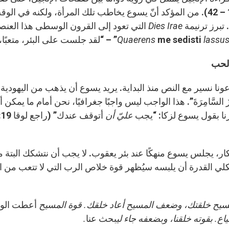
(یو 4، 1 – 42). من المؤكد أنّ يسوع يخاطب تلك المرأة، ولك
برز ترنيمة
Dies Irae
التي تعود إلى القرون الوسطى هذا العنص
lassu
me sedisti
Quaerens
” – “لقد جلست على البئر، متعبًا،
لحب
نا نسير مع النص منذ البداية. یريد يسوع أن یذهب من اليهودية إلى الج
تَازَ السَّامِرَةَ”. هذا الواجب ليس واجبًا جغرافيًا، نحن أمام ما يمكن 
ّرنا بقول يسوع لزكا: “يجب
عليّ
أن
ر، يجلس يسوع منهكًا عند بئر يعقوب. لا يجب أن نتشكك البتة من
لكلي القدرة أن يلبسه سيُظهر قوة خلاص الرب التي لا تتعب من
سيح
خلقتك،
وضعف
المسيح
أعاد
خلقك
.
قوة
المسيح
أعطت الوج
اع
.
بقوته
خلقنا،
وبضعفه
جاء
لي
بحث عنا
.