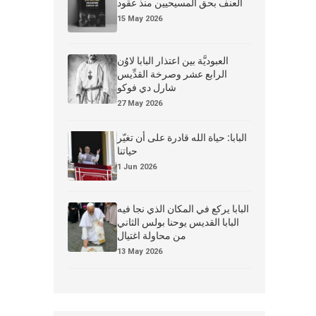
العنف بحق المسيحيين منذ عقود
15 May 2026
العبوديَّة بين اعتذار البابا لاوُن
الرابع عشر وصرخة القدِّيس
شارل دي فوكو
27 May 2026
البابا: حياة الله قادرة على أن تغيّر
حياتنا
1 Jun 2026
البابا يركع في المكان الذي نجا فيه
البابا القديس يوحنا بولس الثاني
من محاولة اغتيال
13 May 2026