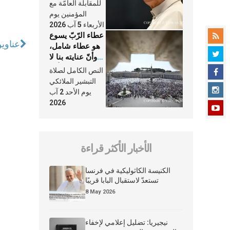
النَّفَس في حياة
للمقابلة العامّة مع
الكنيسة
المؤمنين يوم
الأربعاء 5 آب 2026
عطاء الرّبّ يسوع
عناوين نشرة الاثنين 
هو عطاء شامل،
وأنّ عنايته بنا لا
تغيب عنّا أبدًا
النص الكامل لصلاة
التبشير الملائكي
يوم الأحد 2 آب
2026
الأخبار الأكثر قراءة
الكنيسة الكاثوليكية في فرنسا
تستعدّ لاستقبال البابا قريبًا
8 May 2026
نيجيريا: تضليل إعلامي لإخفاء