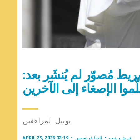
يط مُصوّر لم يُنشَر بعد:
لّموا الإصغاء إلى الآخرين
يوبيل المراهقين
فريق زينيت
البابا فرنسيس
APRIL 29, 2025 03:19