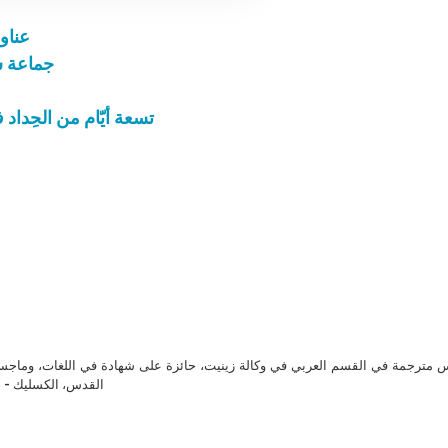
عناوين نشرة
جماعة ش
تسعة أيّام من الحِداد
مترجمة في القسم العربي في وكالة زينيت، حائزة على شهادة في اللغات، وماجست
القدس، الكسليك - ل