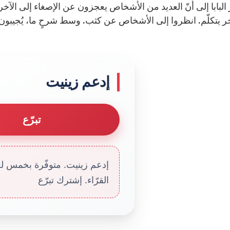
 البابا إلى أنّ العديد من الأشخاص يعجزون عن الإصغاء إلى الآخري
ر يتكلّم. انظروا إلى الأشخاص عن كثب. وسط شرحٍ ما، يُجيبون وه
إدعم زينيت
تبرّع
إدعم زينيت. متوفّرة بخمس لغا
القرّاء. إشترك تبرّع