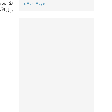
ثمّ أشار
« Mar
May »
زال الآخ