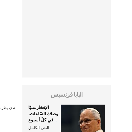
البابا فرنسيس
الإفخارستيّا
ندى بطرس 
وصلاة السّاعات،
في كلّ أسبوع
وكلّ يوم، هما
النص الكامل