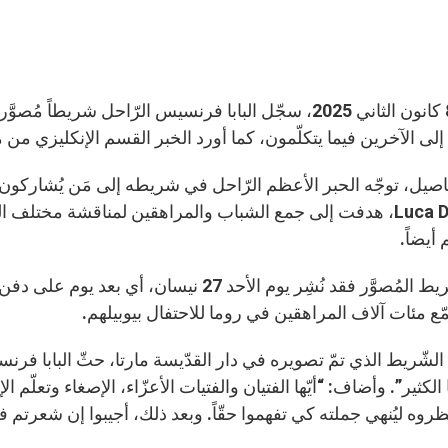
بتاريخ 8 كانون الثاني 2025، سجّل البابا فرنسيس الرّاحل شر
إلى الآخرين فيما يتكلّمون، كما أورد الخبر القسم الإنكليزي من م
اصيل، توجّه الحبر الأعظم الرّاحل في شريطه إلى مَن يُشاركون 
Luca Drusian، هدفت إلى جمع الشباب والمراهقين لمناقشة مخ
أيضاً.
ّع مئات آلاف المراهقين في روما للاحتفال بيوبيلهم.
لشّريط الذي تمّ تصويره في دار القدّيسة مارتا، حثّ البابا فرنس
نا الكثير”. وأضاف: “أيّها الفتيان والفتيات الأعزّاء، الإصغاء وتعلّم
ظروه ليُنهي جملته كي تفهموا حقّاً. وبعد ذلك، أجيبوا إن شعرتم في