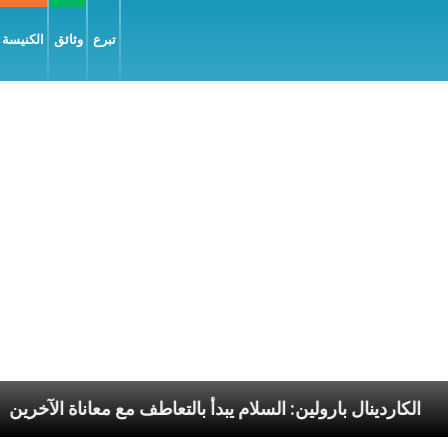
تبرع
وثائق
الكنيسة و
لرسوليّة
الكاردينال بارولين: السلام يبدأ بالتعاطف مع م