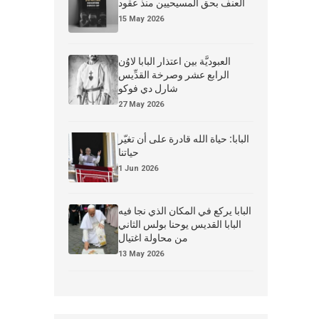
العنف بحق المسيحيين منذ عقود
15 May 2026
العبوديَّة بين اعتذار البابا لاوُن
الرابع عشر وصرخة القدِّيس
شارل دي فوكو
27 May 2026
البابا: حياة الله قادرة على أن تغيّر
حياتنا
1 Jun 2026
البابا يركع في المكان الذي نجا فيه
البابا القديس يوحنا بولس الثاني
من محاولة اغتيال
13 May 2026