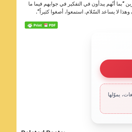
ن “بما أنّهم يبدأون في التفكير في جوابهم فيما ما
ذا لا يساعد السّلام. استمعوا، أصغوا كثيراً”.
ت، يموّلها