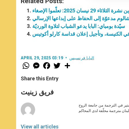
Related Posts:
 الثلاثاء 29 نيسان 2025: تعلّموا الإصغاء
الوم مدعوّة إلى الحفاظ على إبداعها الإرسالي
سيّدة بومباي: البابا يدعو الشباب لتلاوة الورديّة
 في الكنيسة، وتأجيل إعلان قداسة كارلو أكوتيس
البابا فرنسيس
APRIL 29, 2025 03:19
W
M
F
T
S
h
e
a
w
h
a
s
c
i
a
t
s
e
t
r
Share this Entry
s
e
b
t
e
A
n
o
e
p
g
o
r
فريق زينيت
p
e
k
r
ير في الترجمة من جامعة الروح
بنان مترجمة محلّفة لدى المحاكم
View all articles