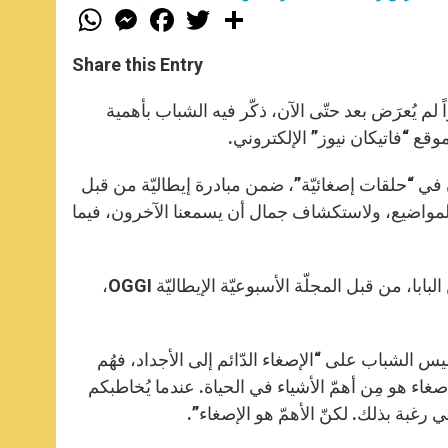
W
M
F
T
S
h
e
a
w
h
a
s
c
i
a
t
s
e
t
r
Share this Entry
s
e
b
t
e
A
n
o
e
p
g
o
r
يطاً مُصوَّراً لم يُعرَض بعد حتّى الآن، ذكّر فيه الشباب بأهمية
p
e
k
وقع “فاتيكان نيوز” الإلكتروني.
r
في “حلقات إصغائيّة”، ضمن مبادرة إيطاليّة من قبل
تلف المواضيع، ولاستكشاف جمال أن يسمعنا الآخرون، فيما
أمّا الشّريط المُصوَّر فقد نُشِر يوم الأحد 27 نيسان، أي بعد يوم على دفن البابا، من قبل المجلّة الأسبوعيّة الإيطاليّة OGGI،
يس الشباب على “الإصغاء الدّائم إلى الأجداد، فهُم
 الإصغاء هو مِن أهمّ الأشياء في الحياة. عندما يُخاطبكم
 رغبة بذلك. لكنّ الأهمّ هو الإصغاء”.