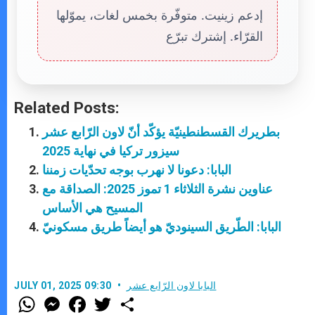
إدعم زينيت. متوفّرة بخمس لغات، يموّلها
القرّاء. إشترك تبرّع
Related Posts:
بطريرك القسطنطينيّة يؤكّد أنّ لاون الرّابع عشر
سيزور تركيا في نهاية 2025
البابا: دعونا لا نهرب بوجه تحدّيات زمننا
عناوين نشرة الثلاثاء 1 تموز 2025: الصداقة مع
المسيح هي الأساس
البابا: الطّريق السينوديّ هو أيضاً طريق مسكونيّ
البابا لاون الرّابع عشر
JULY 01, 2025 09:30
W
M
F
T
S
h
e
a
w
h