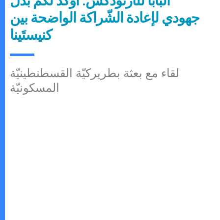
البابا للأرثوذكس: أؤكّد لكم بذل
جهودي لإعادة الشّراكة الواضحة بين
كنيستَينا
لقاء مع بعثة بطريركيّة القسطنطينيّة
المسكونيّة