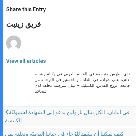
a
s
c
i
a
t
s
e
t
r
Share this Entry
s
e
b
t
e
A
n
o
e
p
g
o
r
فريق زينيت
p
e
k
r
View all articles
ندى بطرس مترجمة في القسم العربي في وكالة زينيت،
حائزة على شهادة في اللغات، وماجستير في الترجمة من
جامعة الروح القدس، الكسليك - لبنان مترجمة محلّفة لدى
المحاكم
في اليابان، الكاردينال بارولين يدعو إلى الشهادة لشموليّة
الكنيسة
كيف يمكننا أن نشهد للرّجاء في حياتنا اليوميّة ونعلنه لمن