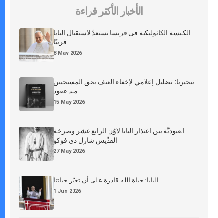
الأخبار الأكثر قراءة
الكنيسة الكاثوليكية في فرنسا تستعدّ لاستقبال البابا
قريبًا
8 May 2026
نيجيريا: تضليل إعلامي لإخفاء العنف بحق المسيحيين
منذ عقود
15 May 2026
العبوديَّة بين اعتذار البابا لاوُن الرابع عشر وصرخة
القدِّيس شارل دي فوكو
27 May 2026
البابا: حياة الله قادرة على أن تغيّر حياتنا
1 Jun 2026