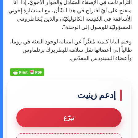
التزام ثابت في الإصغاء المتبادَل والحوار الأخويّ. إذاً، أنا
منفتح على أيّ اقتراح في هذا الشّأن، مع استشارة إخوتي
الأساقفة في الكنيسة الكاثوليكيّة، والذين يُشاطرونني
المسؤوليّة للوصول إلى الوحدة”.
وختم البابا كلمته مُعبِّراً عن امتنانه لوجود البعثة في روما،
طالباً إلى أعضائها نقل سلامه للبطريرك برتلماوس
وأعضاء السينودس المقدّس.
إدعم زينيت
تبرّع