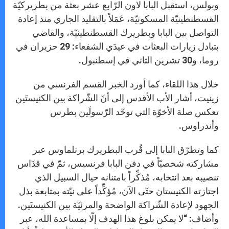
وبولس، استقبل البابا لاون الرّابع عشر بعثة من بطريركيّة
القسطنطينيّة المسكونيّة، عَمَلاً بالتقليد الجاري منذ إعادة
التواصل بين البابا وبطريرك القسطنطينيّة، والقاضي
بتبادل زيارات البعثات في عيدَي الشفعاء: 29 حزيران في
روما، و30 تشرين الثاني في إسطنبول.
خلال هذا اللقاء، كما أورد الخبر القسم الفرنسي من
زينيت، أشار الأب الأقدس إلى أنّ الشّراكة بين الكنيستَين
تعكس صلة الأخوّة التي توحّد الرّسولَين بطرس
وأندراوس.
كما وتطرّق البابا إلى قُرب البطريرك برتلماوس عبر
مشاركته شخصيّاً في دفن البابا فرنسيس، ثمّ في قدّاس
تنصيبه بعد انتخابه، مُذكِّراً بامتنانه حيال السبيل الذي
اجتازته الكنيستان حتّى الآن، مُؤكِّداً على نيّته بمتابعة بذل
الجهود لإعادة الشّراكة الواضحة والمرئيّة بين الكنيستَين.
وأضاف: “لا يمكن بلوغ هذا الهدف إلّا بمساعدة الله، عبر