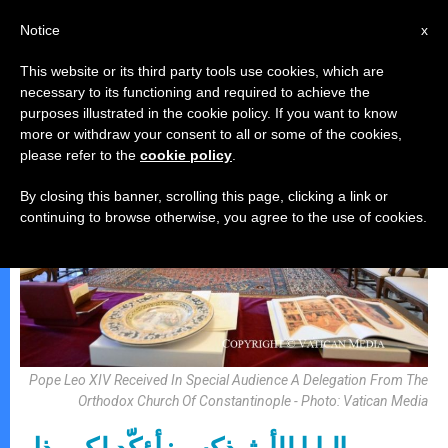
AR
Notice
x
This website or its third party tools use cookies, which are
necessary to its functioning and required to achieve the
البابا لاون الرّابع عشر
purposes illustrated in the cookie policy. If you want to know
more or withdraw your consent to all or some of the cookies,
please refer to the
cookie policy
.
By closing this banner, scrolling this page, clicking a link or
continuing to browse otherwise, you agree to the use of cookies.
Pope Leo XIV Received In Special Audience A Delegation From The
Orthodox Church Of Constantinople - Photo: Vatican Media