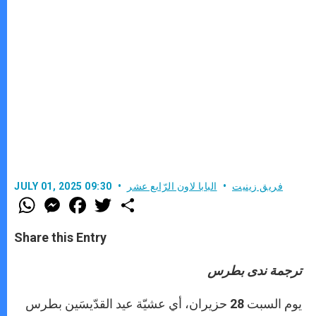
فريق زينيت
البابا لاون الرّابع عشر
JULY 01, 2025 09:30
W
M
F
T
S
h
e
a
w
h
a
s
c
i
a
t
s
e
t
r
Share this Entry
s
e
b
t
e
A
n
o
e
p
g
o
r
ترجمة ندى بطرس
p
e
k
r
يوم السبت 28 حزيران، أي عشيّة عيد القدّيسَين بطرس