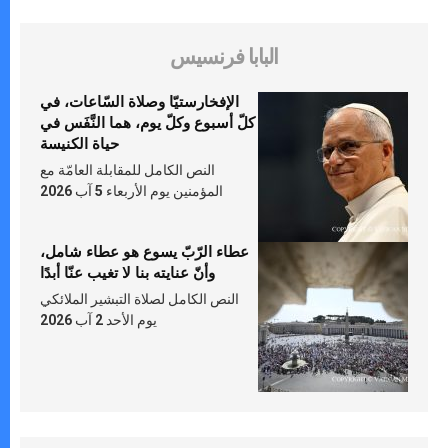
البابا فرنسيس
الإفخارستيّا وصلاة السّاعات، في
كلّ أسبوع وكلّ يوم، هما النَّفَس في
حياة الكنيسة
النص الكامل للمقابلة العامّة مع
المؤمنين يوم الأربعاء 5 آب 2026
عطاء الرّبّ يسوع هو عطاء شامل،
وأنّ عنايته بنا لا تغيب عنّا أبدًا
النص الكامل لصلاة التبشير الملائكي
يوم الأحد 2 آب 2026