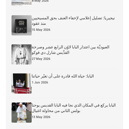
8 May 2026
نيجيريا: تضليل إعلامي لإخفاء العنف بحق المسيحيين
منذ عقود
15 May 2026
العبوديَّة بين اعتذار البابا لاوُن الرابع عشر وصرخة
القدِّيس شارل دي فوكو
27 May 2026
البابا: حياة الله قادرة على أن تغيّر حياتنا
1 Jun 2026
البابا يركع في المكان الذي نجا فيه البابا القديس يوحنا
بولس الثاني من محاولة اغتيال
13 May 2026