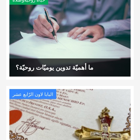
حياة روحيةوصلاة
ما أهميّة تدوين يوميّات روحيّة؟
البابا لاون الرّابع عشر