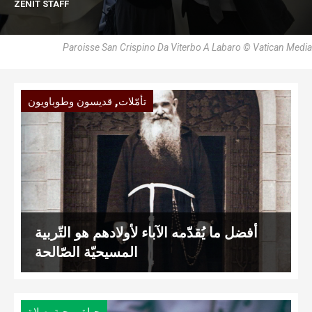
ZENIT STAFF
Paroisse San Crispino Da Viterbo A Labaro © Vatican Media
,
تأمّلات
قديسون وطوباويون
أفضل ما يُقدّمه الآباء لأولادهم هو التّربية
المسيحيّة الصّالحة