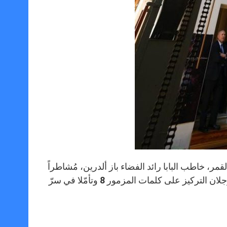
 سنة على هبوط مهمّة أبولو 11 على سطح القمر، خاطب البابا رائد الفضاء باز ألدرين، مُشاطراً
إيّاه ذكرى الإنجاز التاريخي الذي يشهد على الإبداع البشري. وقد أعاد الرجلان التركيز على كلمات المزمور 8 وتأمّلا في سرّ