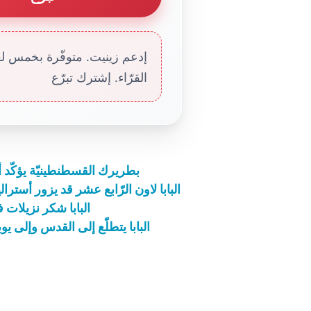
إدعم زينيت. متوفّرة بخمس لغا
القرّاء. إشترك تبرّع
بطريرك القسطنطينيّة يؤكّد أنّ 
البابا لاون الرّابع عشر قد يزور أستراليا سنة 2028 للمشاركة في المؤتم
البابا شكر نزيلات ف
البابا يتطلّع إلى القدس وإلى يوبيل عام 2033 خلال لقاء قادة ال