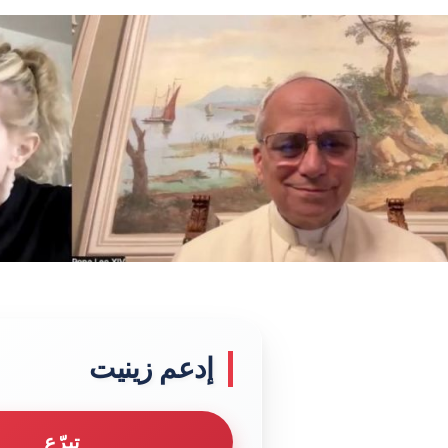
إدعم زينيت
تبرّع