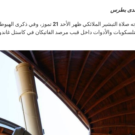
ندى بطرس
لسكوبات والأدوات داخل قبب مرصد الفاتيكان في كاستل غاندولفو