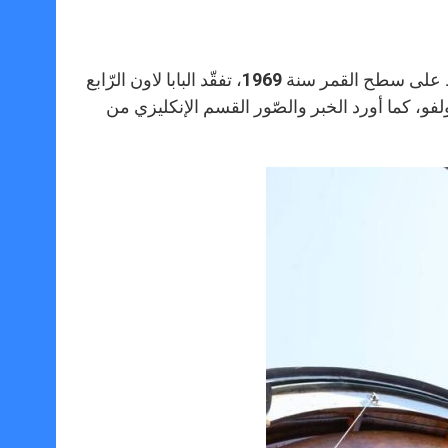
A
n
o
e
p
g
o
r
p
e
k
r
بعد تلاوته صلاة التبشير الملائكي ظهر الأحد 21 تموز، وفي ذكرى الهبوط على سطح القمر سنة 1969، تفقّد البابا لاون الرّابع
، كما أورد الخبر والصّور القسم الإنكليزي من