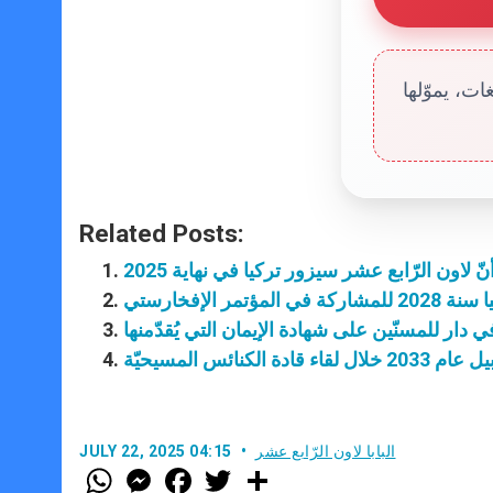
ت، يموّلها
Related Posts:
لاون الرّابع عشر سيزور تركيا في نهاية 2025
ر الإفخارستي
ي دار للمسنّين على شهادة الإيمان التي يُقدّمنها
كنائس المسيحيّة
البابا لاون الرّابع عشر
JULY 22, 2025 04:15
W
M
F
T
S
h
e
a
w
h