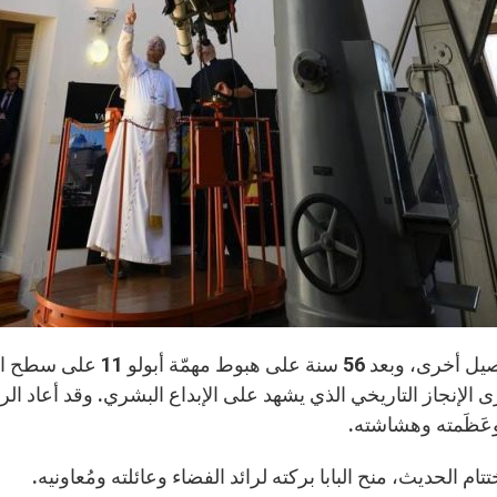
في تفاصيل أخرى، وبعد 56
عَظَمته وهشاشته.
تام الحديث، منح البابا بركته لرائد الفضاء وعائلته ومُعاونيه.