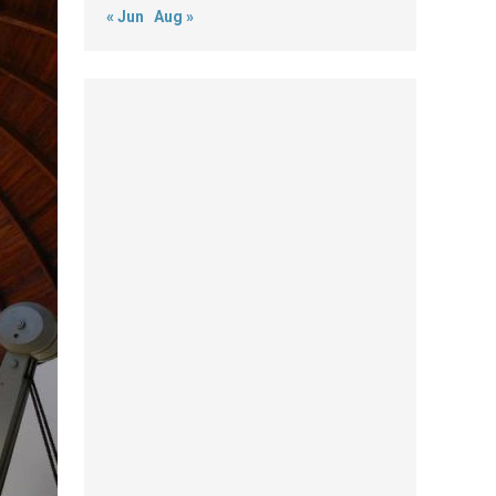
« Jun
Aug »