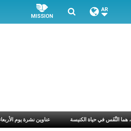
AR
MISSION
ي كلّ أسبوع وكلّ يوم، هما النَّفَس في حياة الكنيسة
عناوي