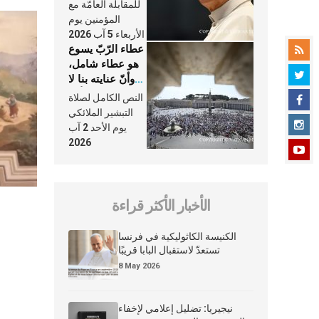
النَّفَس في حياة
للمقابلة العامّة مع
الكنيسة
المؤمنين يوم
الأربعاء 5 آب 2026
عطاء الرّبّ يسوع
هو عطاء شامل،
وأنّ عنايته بنا لا
تغيب عنّا أبدًا
النص الكامل لصلاة
التبشير الملائكي
يوم الأحد 2 آب
2026
الأخبار الأكثر قراءة
الكنيسة الكاثوليكية في فرنسا
تستعدّ لاستقبال البابا قريبًا
8 May 2026
نيجيريا: تضليل إعلامي لإخفاء