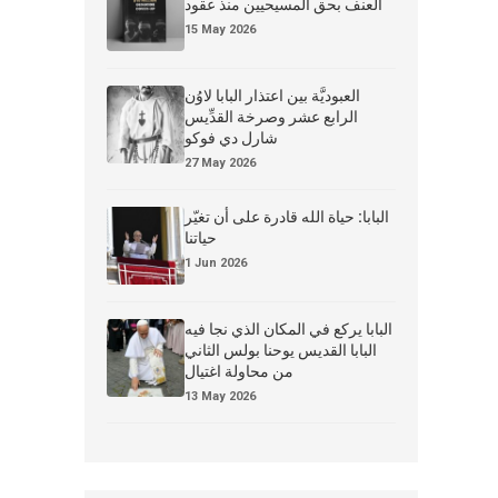
العنف بحق المسيحيين منذ عقود
15 May 2026
العبوديَّة بين اعتذار البابا لاوُن
الرابع عشر وصرخة القدِّيس
شارل دي فوكو
27 May 2026
البابا: حياة الله قادرة على أن تغيّر
حياتنا
1 Jun 2026
البابا يركع في المكان الذي نجا فيه
البابا القديس يوحنا بولس الثاني
من محاولة اغتيال
13 May 2026