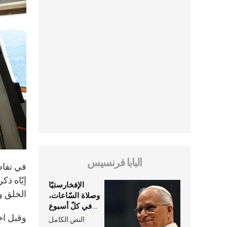
البابا فرنسيس
الإفخارستيّا
الخلق و
وصلاة السّاعات،
في كلّ أسبوع
وكلّ يوم، هما
وقبل اخت
النص الكامل