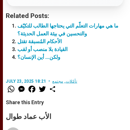
Related Posts:
ما هي مهارات التعلّم التي يحتاجها الطالب للتكيّف
والتحسين في بيئة العمل الحديثة؟
الأحكام المُسبقة تقتل
القيادة بلا منصب أو لقب
ولكن… أين الإنسان؟
تأمّلات
,
مجتمع
JULY 23, 2025 18:21
W
M
F
T
S
h
e
a
w
h
a
s
c
i
a
t
s
e
t
r
Share this Entry
s
e
b
t
e
A
n
o
e
p
g
o
r
الأب عماد طوال
p
e
k
r