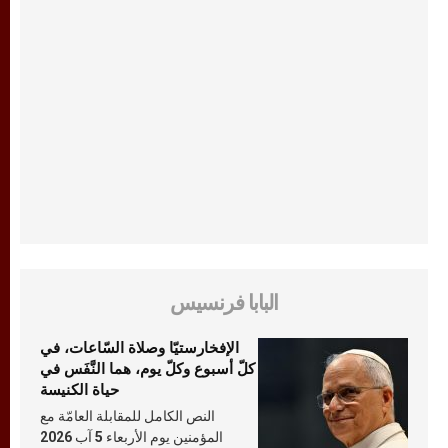
البابا فرنسيس
الإفخارستيّا وصلاة السّاعات، في
كلّ أسبوع وكلّ يوم، هما النَّفَس في
حياة الكنيسة
النص الكامل للمقابلة العامّة مع
المؤمنين يوم الأربعاء 5 آب 2026