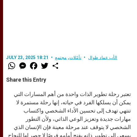
الأب عماد طوال
تأمّلات
,
مجتمع
JULY 23, 2025 18:21
W
M
F
T
S
h
e
a
w
h
a
s
c
i
a
t
s
e
t
r
Share this Entry
s
e
b
t
e
A
n
o
e
p
g
o
r
تعتبر رحلة تطوير الذات واحدة من أهم المسارات التي
p
e
k
r
يمكن أن يسلكها الفرد في حياته، إنها رحلة مستمرة لا
تنتهي تهدف إلى تحسين الأداء الشخصي واكتساب
مهارات جديدة وتعزيز الوعي الذاتي، ولأن التطور
الشخصي لا يتوقف عند مرحلة معينة فإن الإنسان الذي
يسعى إلى تطوير ذاته يفتح أمامه فرصًا لا حصر لها للنجاح