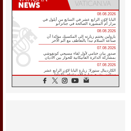
08.08.2026
البابا لاوُن الرابع عشر في السابع من أيلول في
مزار أم المشورة الصالحة في جناتزانو
08.08.2026
بارولين يختتم زيارته إلى المكسيك مؤكدا أن
صناعة السلام تبدأ بالتعاطف مع ألم الآخر
07.08.2026
صدور بيان ختامي لأول لقاء مسيحي كونفوشي
بمشاركة الدائرة الفاتيكانية للحوار بين الأديان
07.08.2026
الكاردينال ستورلا: زيارة البابا لاوُن الرابع عشر
ستكون بشرى سارة للأوروغواي بأكملها
07.08.2026
الفاتيكان يعلن برنامج الزيارة الرسولية للبابا لاوُن
الرابع عشر إلى فرنسا
07.08.2026
في الذكرى الـ ٨١ لحادثة هيروشيما الكنيسة في
اليابان تنظم ١٠ أيام للصلاة على نية السلام
07.08.2026
الكنيسة في الأوروغواي: زيارة البابا ستعزز
الإيمان والرجاء