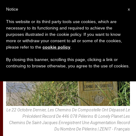
AR
Notice
x
This website or its third party tools use cookies, which are
necessary to its functioning and required to achieve the
,
تأمّلات
مجتمع
purposes illustrated in the cookie policy. If you want to know
more or withdraw your consent to all or some of the cookies,
please refer to the
cookie policy
.
By closing this banner, scrolling this page, clicking a link or
continuing to browse otherwise, you agree to the use of cookies.
Le 22 Octobre Dernier, Les Chemins De Compostelle Ont Dépassé Le
Précédent Record De 446 078 Pèlerins © Lonely Planet Les
Chemins De Saint-Jacques Enregistrent Une Augmentation Record
Du Nombre De Pèlerins | ZENIT - Français