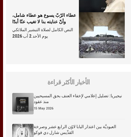
عطاء الرّبّ يسوع هو عطاء شامل،
وأنّ عنايته بنا لا تغيب عنّا أبدًا
النص الكامل لصلاة التبشير الملائكي
يوم الأحد 2 آب 2026
الأخبار الأكثر قراءة
نيجيريا: تضليل إعلامي لإخفاء العنف بحق المسيحيين
منذ عقود
15 May 2026
العبوديَّة بين اعتذار البابا لاوُن الرابع عشر وصرخة
القدِّيس شارل دي فوكو