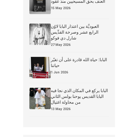
العنف بحق المسيحيين منذ عقود
15 May 2026
العبوديَّة بين اعتذار البابا لاوُن
الرابع عشر وصرخة القدِّيس
شارل دي فوكو
27 May 2026
البابا: حياة الله قادرة على أن تغيّر
حياتنا
1 Jun 2026
البابا يركع في المكان الذي نجا فيه
البابا القديس يوحنا بولس الثاني
من محاولة اغتيال
13 May 2026