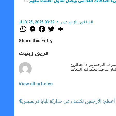
اجىء أصدقاءَه القدامى ويصل لتناول العشاء معهم
البابا لاون الرّابع عشر
JULY 25, 2025 03:39
W
M
F
T
S
h
e
a
w
h
a
s
c
i
a
t
s
e
t
r
Share this Entry
s
e
b
t
e
A
n
o
e
p
g
o
r
فريق زينيت
p
e
k
r
ير في الترجمة من جامعة الروح
بنان مترجمة محلّفة لدى المحاكم
View all articles
رٍ أعظم: الأرجنتين تكشف عن جداريّة للبابا فرنسيس