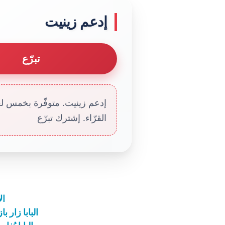
إدعم زينيت
تبرّع
إدعم زينيت. متوفّرة بخمس لغا
القرّاء. إشترك تبرّع
ال
البابا زار ب