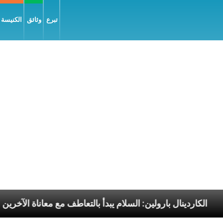
تبرع
وثائق
الكنيسة و
رسوليّة
الكاردينال بارولين: السلام يبدأ بالتعاطف مع مع