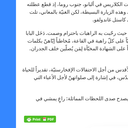
اً مِن يوم الثلاثاء 15 تموز في دير راهبات الكلاريس في ألبانو، جنوب روما، إذ قطع عطلته
وهذه الزيارة البسيطة، لكن الغنيّة بالمعاني، تلت
كاستل غاندولفو.
يث رحّبت به الراهبات باحترام وصمت. دَخَل البابا
 على كلّ راهبة في القاعة، مُخاطباً إيّاهنّ بكلمات
 على الشهادة المخبّأة لِمَن يُصلّين خلف الجدران.
الأقدس من أجل الاحتفالات الإفخارستيّة، تقديراً للحياة
قدّس، في إشارة إلى صلواتهنّ لأجل الأعباء التي
يسة، يصدح صدى اللحظات المماثلة: راعٍ يمشي في