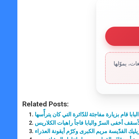
ت، يموّلها
Related Posts:
البابا قام بزيارة مفاجئة للدّائرة التي كان يترأّسها
أسقف أخفى السرّ والبابا فاجأ راهبات الكلاريس
ازيليك القدّيسة مريم الكبرى وكرّم أيقونة العذراء