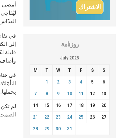
ليُفاجىء
القدّاس
في تفاص
روزنامة
إلى الكن
قليلة لك
July 2025
وأضاف ال
M
T
W
T
F
S
S
في ختام 
1
2
3
4
5
6
التأمّلي
يحملها.
7
8
9
10
11
12
13
14
15
16
17
18
19
20
لم تكن ه
الصمت ل
21
22
23
24
25
26
27
28
29
30
31