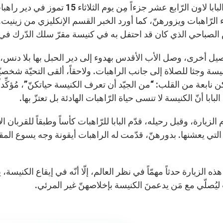
أمضى البابا لاون الرّابع عشر جزء
 الرّاهبات ويزورهنّ، كما أورد الخبر القسم الإنكليزي من زينيت. 
 الصباحي الذي كان قد احتفل به في كنيسة مقرّ سلك الدّرك في 
يل أخرى، وصل الأب الأقدس بهدوء إلى دير الحبل بها بلا دنس، ح
يسة وجثا للصلاة إلى جانب الراهبات. ولاحقاً، ألقى التحيّة شخصيّاً
ن نابعة من القلب: “من الجيّد أن تعرف الكنيسة حياتكنّ”، مُؤكِّداً
بابا أنّ الكنيسة لا تنسى حياة الرّاهبات الهادئة بل تعتزّ بها.
الزيارة، وقبل رحيله، قدّم البابا للرّاهبات كأساً وطبقاً للقربان 
ّة التي يعشنها. بدورهنّ، قدّمت له الراهبات أيقونة وجه يسوع الم
ذه الزيارة حدثاً مهمّاً في نظر العالم، إلّا أنّه في إيقاع الكن
يُصلّي مع مَن يدعمنَ الكنيسة بإخلاصهنّ غير المرئي.