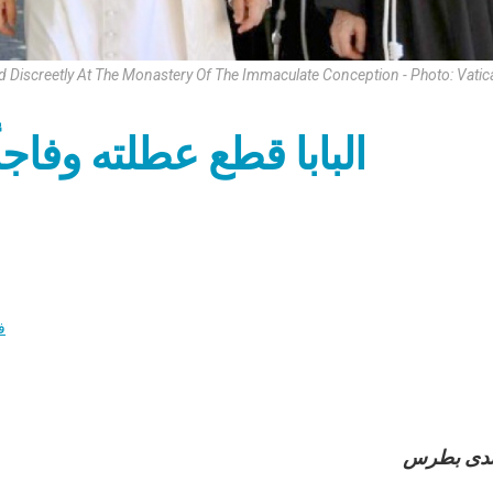
ed Discreetly At The Monastery Of The Immaculate Conception - Photo: Vati
البابا قطع عطلته وفاجأ
ف
ندى بطرس