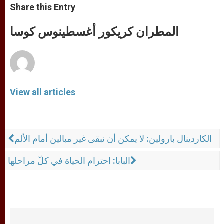
t
s
e
t
r
Share this Entry
s
e
b
t
e
A
n
o
e
p
g
o
r
المطران كريكور أغسطينوس كوسا
p
e
k
r
View all articles
الكاردينال بارولين: لا يمكن أن نبقى غير مبالين أمام الألم
البابا: احترام الحياة في كلّ مراحلها