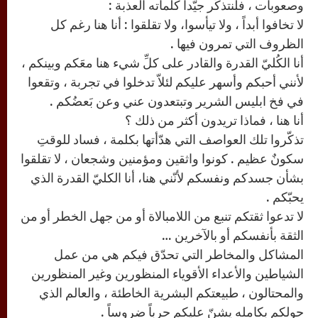
وصعوبات ، فلنتذكّر جيّداً كلماته العذبة :
لا تخافوا أبداً ، ولا تيأسوا، ولا تقلقوا : أنا هنا رغم كل
الظروف التي تمرون فيها .
أنا الكُليّ القدرة والقادر على كلِّ شيء هنا معَكم وبينكم ،
لأنني أحبكم وأسهر عليكم لئلاّ تدخلوا في تجربة ، وتقعوا
في فخ ابليس الشرير وتبتعدون عني وعن بَعضُكم .
أنا هنا ، فماذا تريدون أكثر من ذلك ؟
تذكّروا تلك العواصف التي هدّأتها بكلمة ، فساد للوقتِ
سكونٌ عظيم . كونوا واثقين ومؤمنين وشجعان ، لا تقلقوا
بشأن جسدكم ونفسكم لأنّني هنا، أنا الكليّ القدرة الذي
يحبّكم .
لا تدعوا ثقتكم تنبع من اللامبالاة أو من جهل الخطر أو من
الثقة بأنفسكم أو بالآخرين …
المشاكل والمخاطر التي تحدّق فيكم هي من عمل
الشياطين والأعداء الأقوياء المنظورين وغير المنظورين
والمحتالون ، طبيعتكم البشرية الخاطئة ، والعالم الذي
حولكم بكامله يشنّ عليكم حرباً ضروساً .