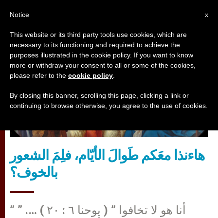
AR
Notice
x
This website or its third party tools use cookies, which are
necessary to its functioning and required to achieve the
تأمّلات
purposes illustrated in the cookie policy. If you want to know
more or withdraw your consent to all or some of the cookies,
please refer to the
cookie policy
.
By closing this banner, scrolling this page, clicking a link or
continuing to browse otherwise, you agree to the use of cookies.
هاءنذا معَكم طَوالَ الأيّام، فلِمَ الشعور
بالخوف؟
” أنا هو لا تخافوا ” ( يوحنا ٦ : ٢٠ ) …. ”