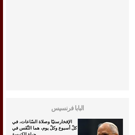
البابا فرنسيس
الإفخارستيّا وصلاة السّاعات، في
كلّ أسبوع وكلّ يوم، هما النَّفَس في
حياة الكنيسة