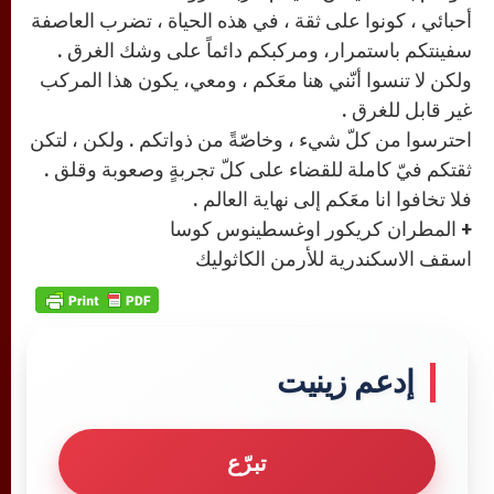
أحبائي ، كونوا على ثقة ، في هذه الحياة ، تضرب العاصفة
سفينتكم باستمرار، ومركبكم دائماً على وشك الغرق .
ولكن لا تنسوا أنّني هنا معَكم ، ومعي، يكون هذا المركب
غير قابل للغرق .
احترسوا من كلّ شيء ، وخاصّةً من ذواتكم . ولكن ، لتكن
ثقتكم فيّ كاملة للقضاء على كلّ تجربةٍ وصعوبة وقلق .
فلا تخافوا انا معَكم إلى نهاية العالم .
+ المطران كريكور اوغسطينوس كوسا
اسقف الاسكندرية للأرمن الكاثوليك
إدعم زينيت
تبرّع