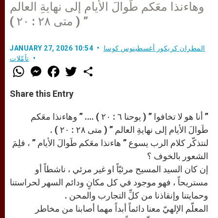
وهاءنذا معَكم طَوالَ الأيام إلى نهايةِ العالم
” ( متى ٢٨ : ٢٠ )
المطران كريكور أغسطينوس كوسا
JANUARY 27, 2026 10:54
تأمّلات
W
M
F
T
S
h
e
a
w
h
a
s
c
i
a
t
s
e
t
r
Share this Entry
s
e
b
t
e
A
n
o
e
p
g
o
r
” أنا هو لا تخافوا ” ( يوحنا ٦ : ٢٠ ) …. ” وهاءنذا معَكم
p
e
k
طَوالَ الأيام إلى نهايةِ العالم ” ( متى ٢٨ : ٢٠ ) .
r
لنتذكّر كلام الرب يسوع ” هاءنذا معَكم طَوالَ الأيام ” ، فلِمَ
الشعور بالخوف ؟
إن كان السيد المسيح مرئيّاً او غير مرئي ، ناشطاً أو
مستريحاً ، فهو موجود في كل مكانٍ ودائم السهر لحراستنا
وحمايتنا وإنقاذنا من كلِّ التجارب والمحن .
المعلّم الإلهيّ معنا دائماً أبداً مهما أصابنا من مخاطر