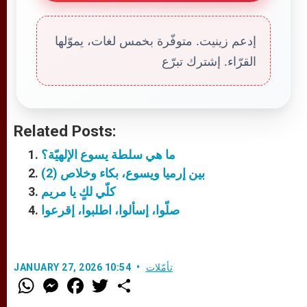
إدعم زينيت. متوفّرة بخمس لغات، يموّلها
القرّاء. إشترك تبرّع
Related Posts:
ما هي سلطة يسوع الإلهيّة؟
بين إرميا ويسوع، بكاء وخلاص (2)
كلّي لكٍ يا مريم
صلّوا، إسألوا، اطلبوا، إقرعوا
تأمّلات
JANUARY 27, 2026 10:54
W
M
F
T
S
h
e
a
w
h
a
s
c
i
a