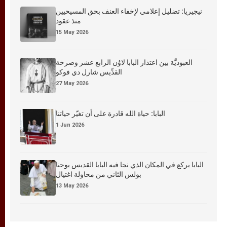
نيجيريا: تضليل إعلامي لإخفاء العنف بحق المسيحيين
منذ عقود
15 May 2026
العبوديَّة بين اعتذار البابا لاوُن الرابع عشر وصرخة
القدِّيس شارل دي فوكو
27 May 2026
البابا: حياة الله قادرة على أن تغيّر حياتنا
1 Jun 2026
البابا يركع في المكان الذي نجا فيه البابا القديس يوحنا
بولس الثاني من محاولة اغتيال
13 May 2026