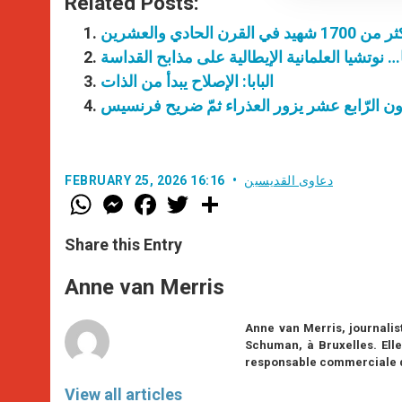
Related Posts:
لحادي والعشرين
ا… نوتشيا العلمانية الإيطالية على مذابح القداسة
البابا: الإصلاح يبدأ من الذات
 لاون الرّابع عشر يزور العذراء ثمّ ضريح فرنسيس
دعاوى القديسين
FEBRUARY 25, 2026 16:16
W
M
F
T
S
h
e
a
w
h
a
s
c
i
a
t
s
e
t
r
Share this Entry
s
e
b
t
e
A
n
o
e
p
g
o
r
Anne van Merris
p
e
k
r
Anne van Merris, journalist
Schuman, à Bruxelles. Elle
responsable commerciale da
View all articles