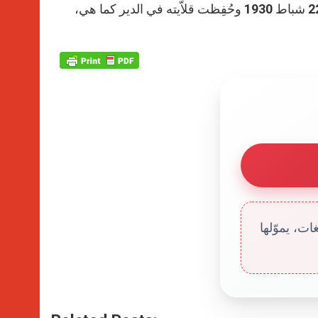
سنوات قبل أن يعود إلى دير المخلّص. وقد تأثّر الكثيرون عند وفاته في 22 شباط 1930 وحُفِظت قلاّيته في الدير كما هي،
ت، يموّلها