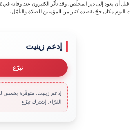
اليوم مكان حجّ يقصده كثير من المؤمنين للصلاة والتأمّل.
إدعم زينيت
تبرّع
إدعم زينيت. متوفّرة بخمس لغا
القرّاء. إشترك تبرّع