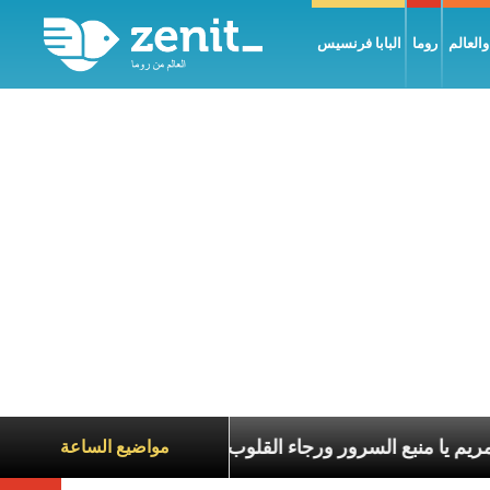
العالم
روما
البابا فرنسيس
يا مريم يا منبع السرور ورجاء القلوب
أَنَا أَ
مواضيع الساعة