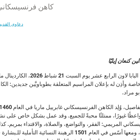
كاهن فرنسيسكانيّ و
دعاوى القدي
ين كنعان إيليّا
استقبل البابا لاون الراب
اصة وأذِن له بإعلان المراسيم المتعلقة بطوباويَّين جديدين: الكا
و مراد.
واعظًا غيورًا، ممتلئًا محبةً للجميع. وقد عمل بشكل خاص على نشر 
سكاني المريمي: الفقر، والتواضع، والصلاة، والاقتداء بمريم. ك
فرانس، ومعها أسّس في العام 1501 الرهبنة النسائ