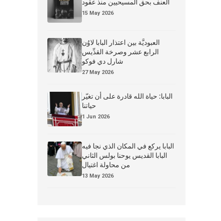
العنف بحق المسيحيين منذ عقود
15 May 2026
العبوديَّة بين اعتذار البابا لاوُن
الرابع عشر وصرخة القدِّيس
شارل دي فوكو
27 May 2026
البابا: حياة الله قادرة على أن تغيّر
حياتنا
1 Jun 2026
البابا يركع في المكان الذي نجا فيه
البابا القديس يوحنا بولس الثاني
من محاولة اغتيال
13 May 2026