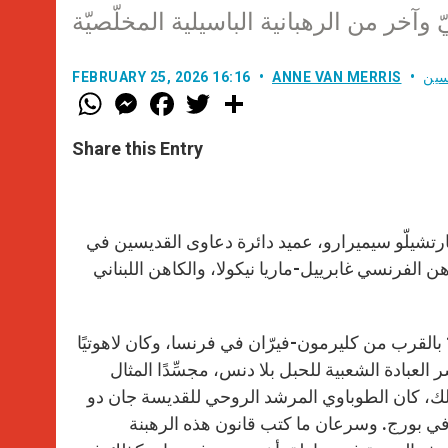
آخر من الرهبانية الباسيلية المخلّصيّة
سين
ANNE VAN MERRIS
FEBRUARY 25, 2026 16:16
W
M
F
T
S
h
e
a
w
h
a
s
c
i
a
t
s
e
t
r
Share this Entry
s
e
b
t
e
A
n
o
e
p
g
o
r
p
e
k
r
ع عشر يوم السبت 21 شباط 2026، الكاردينال مارتشيلّو سيميرارو، عميد دائرة دعاوى القديسين في
هن الفرنسي غابرييل-ماريا نيكولا، والكاهن اللبناني
وفي التفاصيل، وُلِد الكاهن الفرنسيسكاني غابرييل ماريا في العام 1460 بالقرب من كليرمون-فيرّان في فرنسا، وكان لاهوتيًا
العبادة الشعبية للحبل بلا دنس، مجسِّدًا المثال
ذلك، كان الطوباوي المرشد الروحي للقديسة جان دو
ية التأملية للـبشارة في بورج. وسرعان ما كتب قانون هذه الرهبنة