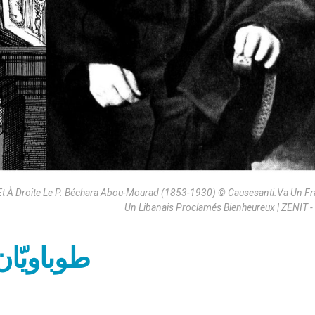
Et À Droite Le P. Béchara Abou-Mourad (1853-1930) © Causesanti.Va Un Fr
Un Libanais Proclamés Bienheureux | ZENIT -
طوباويّان