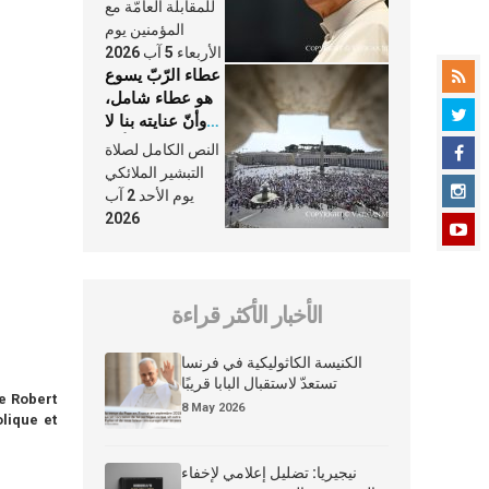
النَّفَس في حياة
للمقابلة العامّة مع
الكنيسة
المؤمنين يوم
الأربعاء 5 آب 2026
عطاء الرّبّ يسوع
هو عطاء شامل،
وأنّ عنايته بنا لا
تغيب عنّا أبدًا
النص الكامل لصلاة
التبشير الملائكي
يوم الأحد 2 آب
2026
الأخبار الأكثر قراءة
الكنيسة الكاثوليكية في فرنسا
تستعدّ لاستقبال البابا قريبًا
me Robert
8 May 2026
lique et
نيجيريا: تضليل إعلامي لإخفاء