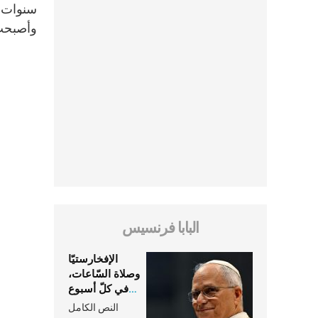
وأصبحت 
البابا فرنسيس
الإفخارستيّا
وصلاة السّاعات،
في كلّ أسبوع
وكلّ يوم، هما
النص الكامل