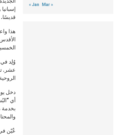
الجديدة
« Jan
Mar »
قديسًا.
هذا واعت
الخمسي
عشر. تش
الروحية
دخل يوس
بخدمة ر
والمحتا