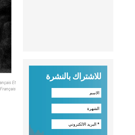
للاشتراك بالنشرة
ançais Et
 Français