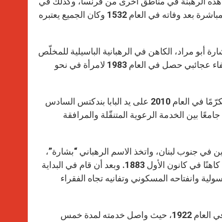
ت هذه الرهبنة في مناطق أخرى من فرنسا، وكذلك في
إسبانيا وشمال أوروبا. أكرم عدد كبير من المؤمنين جسده بتقوى عفوية مباشرة بعد وفاته في العام 1532 وكان الجميع يعتبره
ارة أبو مراد، الكاهن في الرهبانية الباسيلية للمخلّص
الأقدس للروم الملكيين الكاثوليك في لبنان. وتتمثل هذه المعجزة في شفاء عجائبي حصل في العام 1983 لامرأة في نحو
وُلِد في لبنان سنة 1853 وتوفي سنة 1930، وقد أُعلِن الراهب الملكي مكرّمًا في العام 2010 على يد البابا بندكتس السادس
معًا بين الخدمة الرعوية المتنقّلة والمرافقة
ن في جنوب لبنان، واتخذ الاسم الرهباني “بشارة”،
أي “البُشرى السارّة”. ونذر نذوره الأولى في تشرين الثاني 1876، وسيم كاهنًا في كانون الأول 1883. وبعد أن قام في البداية
ولية وانفتاحه المسكوني وتفانيه تجاه الفقراء
عُيّن في كاتدرائية الروم الملكيين الكاثوليك في صيدا جنوب غرب البلاد في العام 1922، حيث واصل خدمته لمدة خمس