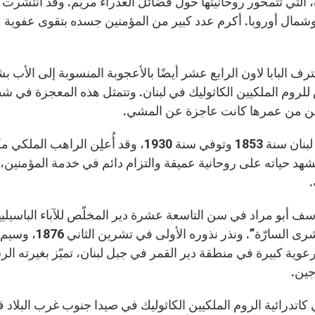
، التي تتمحور روحانيتها حول فضائل العذراء مريم. وقد انتشر
رف البابا لاون الرابع عشر أيضًا بالأعجوبة المنسوبة إلى الأب بش
ن من عمرها كانت عاجزة عن المشي.
هد حياته على روحانية عميقة والتزام دائم في خدمة المؤمنين، جا
.
ف أبو مراد في سن التاسعة عشرة دير المخلّص للآباء الباسيليي
عوية كبيرة في منطقة دير القمر في جبل لبنان، تميّز بغيرته الرس
جين.