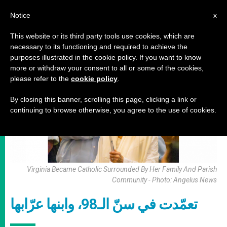
AR
Notice
x
This website or its third party tools use cookies, which are
necessary to its functioning and required to achieve the
أخبار من حول العالم
purposes illustrated in the cookie policy. If you want to know
more or withdraw your consent to all or some of the cookies,
please refer to the
cookie policy
.
By closing this banner, scrolling this page, clicking a link or
continuing to browse otherwise, you agree to the use of cookies.
Virginia Became Catholic Surrounded By Her Family And Parish
Community - Photo: Angelus News
تعمّدت في سنّ الـ98، وابنها عرّابها