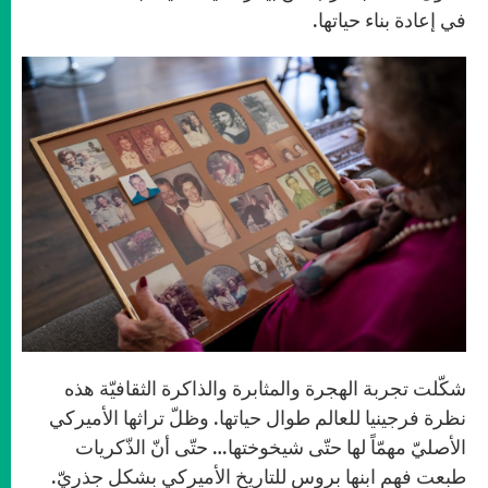
في إعادة بناء حياتها.
شكّلت تجربة الهجرة والمثابرة والذاكرة الثقافيّة هذه
نظرة فرجينيا للعالم طوال حياتها. وظلّ تراثها الأميركي
الأصليّ مهمّاً لها حتّى شيخوختها… حتّى أنّ الذّكريات
طبعت فهم ابنها بروس للتاريخ الأميركي بشكل جذريّ.