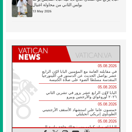
بولس الثاني من محاولة اغتيال
13 May 2026
05.08.2026
في مقابلته العامة مع المؤمنين البابا لاوُن الرابع
عشر يواصل الحديث عن الدستور في الليتورجيا
المقدسة مسلطا الضوء على صلاة الكنيسة
05.08.2026
البابا لاوُن الرابع عشر يزور في تشرين الثاني
٢٠٢٦ أوروغواي والأرجنتين وبيرو
05.08.2026
خمسون عاما على استشهاد الأسقف الأرجنتيني
الطوباوي إنريكي أنجيليلي
05.08.2026
البابا لفرسان كولومبوس: هناك حاجة ماسة إلى
أنبياء تناغم يسعون إلى بناء الجسور