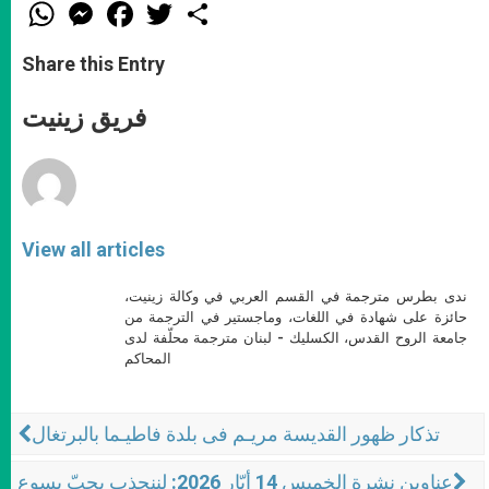
W
M
F
T
S
h
e
a
w
h
a
s
c
i
a
t
s
e
t
r
Share this Entry
s
e
b
t
e
A
n
o
e
p
g
o
r
فريق زينيت
p
e
k
r
View all articles
ندى بطرس مترجمة في القسم العربي في وكالة زينيت،
حائزة على شهادة في اللغات، وماجستير في الترجمة من
جامعة الروح القدس، الكسليك - لبنان مترجمة محلّفة لدى
المحاكم
تذكار ظهور القديسة مريـم فى بلدة فاطيـما بالبرتغال
عناوين نشرة الخميس 14 أيّار 2026: لننجذب بحبّ يسوع