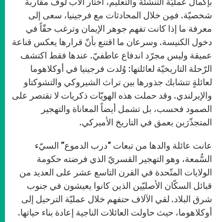
بإكمال عمليّة التنشئة والتعليم، اختار الأب لوف مقاربة
شخصيّة. فمِن خلال المحادثات مع فرجينيا، سعى إلى
معرفة ما إذا كانت تفهم جوهر الإيمان وترغب حقّاً في
دخول الكنيسة. وسرعان ما اقتنع بأنّ قرارها يعكس قناعة
عميقة وليس مجرّد اندفاع عاطفيّ. عندها فقط اكتشف
الرّحلة التاريخيّة لعائلتها: وُلدت فرجينيا في أوكلاهوما
لعائلةٍ تتشابك جذورها بين تراث الشيروكي والتشوكتاو
والإيرلندي. وقد حملت هذه الهويّات ذكريات لا تقتصر على
الصمود فحسب، بل تشمل أيضاً المعاناة والتهجير
المتجذّرَين بعمق في التاريخ الأميركي.
عانت عائلة والدها من تبعات “درب الدموع” السيّء
السُّمعة، وهو التهجير القسريّ الذي فرضته حكومة
الولايات المتّحدة في القرن التاسع عشر على العديد من
قبائل السكّان الأصليّين الذين كانوا يعيشون في جنوب
شرق البلاد. لقي الآلاف حتفهم خلال عمليّة الترحيل إلى
أوكلاهوما، حيث حاولت العائلات الناجية إعادة بناء حياتها.