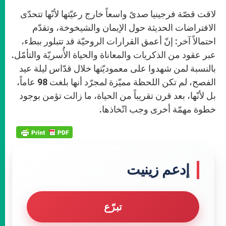
لاقت قصّة فرجينيا صدىً واسعاً خارج رعيّتها لأنّها تتحدّى
الافتراضات الحديثة حول الإيمان والشيخوخة، وتقدّم
احتمالاً آخر: إنّ أعمق القرارات الروحيّة قد تتبلور ببطء،
عبر عقود من الذكريات والمعاناة والحياة الأُسريّة والتأمّل.
بالنسبة لمن شهدوا على معموديّتها خلال قدّاس ليلة عيد
الفصح، لم تكن اللحظة مميّزة لمجرّد أنها بلغت 98 عاماً،
بل لأنّها، بعد قرن تقريباً من الحياة، ما زالت تؤمن بوجود
خطوة مهمّة أخرى وجب اتّخاذها.
إدعم زينيت
تبرّع