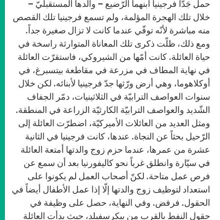
حمل جَدّا فرجينيا ابنهما الرّضيع – والدها المستقبليّ –
خلال تلك الهجرة المؤلمة، ولم تسمع فرجينيا تلك القصص
منه مباشرة لأنّه توفّي عندما كانت لا تزال صغيرة جداً.
ومع ذلك، ظلّت ذكرى تلك المعاناة المتوارثة راسخة في
حياة العائلة. كانت أمّها من الشيروكي، فاستقرّت العائلة
في نهاية المطاف في مزرعة في مقاطعة بيتسبرغ، في
أوكلاهوما، وهي أرض ورّثها جدّ فرجينيا لأبنائه. لكن خلال
سنوات العواصف الترابيّة في الثلاثينيات، دمّر الجفاف
الشّديد والعواصف الترابيّة الكارثيّة الزراعة في المنطقة.
ومثل العديد من العائلات الأميركيّة، اضطرّت العائلة إلى
الرّحيل بحثاً عن النجاة. عندها، كانت فرجينيا في الثانية
عشرة من عمرها، عندما حزم زوج والدتها أمتعة العائلة
في سيّارة وانطلق غرباً نحو كاليفورنيا بعد أن سمع عن
فرص عمل متاحة. لكنّ أصحاب العمل لم يكونوا على
استعداد لتوظيف زوج والدتها إلّا إذا عمل الأطفال أيضاً في
الحقول. فرفض. وفي النهاية، حصل على وظيفة في
حقول النفط بالقرب من بيكرسفيلد، حيث بدأت العائلة