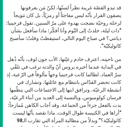
قد تبدو القصّة غريبة نظراً لسنّها، لكنّ مَن يعرفونها
يصفون القرار بأنّه ليس مفاجئاً أو رمزيّاً، بل كان تتويجاً
لرحلة روحيّة نضجت بهدوء على مرّ السنين. تقول فرجينيا:
“ذات ليلة، خلدتُ إلى النّوم وأنا أفكّر: ماذا سأفعل بشأن
ديانتي؟ في صباح اليوم التالي، استيقظتُ وقلتُ: سأصبح
كاثوليكيّة”.
من ناحيته، اعترف خادم رعيّتها، الأب جون لوف، بأنّه ذُهل
في البداية عندما أخبره بروس أنّ والدته ترغب في تلقّي
سرّ العماد. لطالما كانت فرجينيا وجهاً مألوفاً في الرّعية، إذ
كانت تحضر القدّاس بانتظام مع عائلتها، وتشارك في
أنشطة الرعيّة، وترافق ابنها إلى الاجتماعات التي ينظّمها
فرسان كولومبوس. وبالنسبة إلى العديد من أبناء الرعيّة،
بدت بالفعل جزءاً من الجماعة. وقد أجاب الكاهن مُمازحاً:
“أراها في الكنيسة طوال الوقت. ماذا تقصد بأنّها ليست
كاثوليكيّة؟” وبدلاً من مطالبة المرأة التي تقارب الـ98