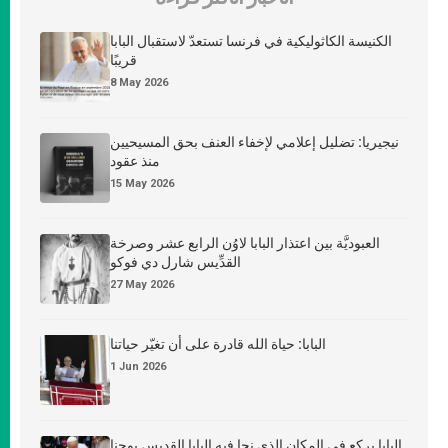
الكنيسة الكاثوليكية في فرنسا تستعدّ لاستقبال البابا
قريبًا
8 May 2026
نيجيريا: تضليل إعلامي لإخفاء العنف بحق المسيحيين
منذ عقود
15 May 2026
العبوديَّة بين اعتذار البابا لاوُن الرابع عشر وصرخة
القدِّيس شارل دي فوكو
27 May 2026
البابا: حياة الله قادرة على أن تغيّر حياتنا
1 Jun 2026
البابا يركع في المكان الذي نجا فيه البابا القديس يوحنا