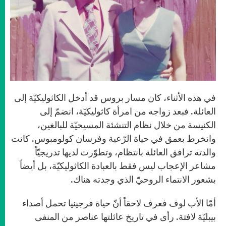
في هذه الأثناء، كان مسار بروس قد أدخل الكاثوليكيّة إلى
العائلة. فبعد زواجه من امرأة كاثوليكيّة، انضمّ إلى
الكنيسة من خلال نظام التنشئة المسيحيّة للبالغين،
وانخرط بعمق في حياة الرّعية وفرسان كولومبوس. كانت
والدته ترافق العائلة بانتظام، وتطوّرت لديها تدريجيّاً
مشاعر الإعجاب ليس فقط بالعبادة الكاثوليكيّة، بل أيضاً
بشعور الانتماء الروحيّ الذي وجدته هناك.
أمّا الأب لوف فعرف لاحقاً أنّ حياة فرجينيا تحمل أصداء
بيبليّة لافتة. رأى في تاريخ عائلتها عناصر من المنفى