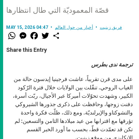
قصّة المعموديّة التي طال انتظارها
فريق زينيت
أخبار من حول العالم
MAY 15, 2026 04:47
W
M
F
T
S
h
e
a
w
h
a
s
c
i
a
t
s
e
t
r
Share this Entry
s
e
b
t
e
A
n
o
e
p
g
o
r
ترجمة ندى بطرس
p
e
k
r
على مدى قرن تقريباً، عاشت فرجينيا إيدسون حالة من
الغياب الروحي. تنقّلت بين الولايات خلال فترة الرّكود
الكبير، وشهدت تحوّلات أميركا عبر الأجيال، ربّت أسرة،
دفنت زوجها، وحافظت على ذكرى جذورها الشيروكي
والتشوكتاو والإيرلنديّة. ومع ذلك، ظلّت فكرة واحدة
تؤرقها مع اقترابها من عيد ميلادها الثامن والتسعين: لم
تكن قد تعمّدت قطّ، بحسب ما أورد الخبر القسم
الإنكليزي من موقع زينيت.