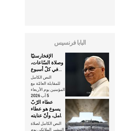
البابا فرنسيس
الإفخارستيّا
وصلاة السّاعات،
في كلّ أسبوع
وكلّ يوم، هما
النص الكامل
النَّفَس في حياة
للمقابلة العامّة مع
الكنيسة
المؤمنين يوم الأربعاء
5 آب 2026
عطاء الرّبّ
يسوع هو عطاء
شامل، وأنّ عنايته
بنا لا تغيب عنّا
النص الكامل لصلاة
أبدًا
التبشير الملائكي يوم