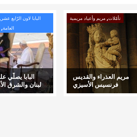
,
,
تأمّلات
مريم وأعياد مريمية
البابا لاون الرّابع عشر
,
العامة
م
مريم العذراء والقديس
البابا يصلّي على
فرنسيس الأسيزي
لبنان والشرق ال