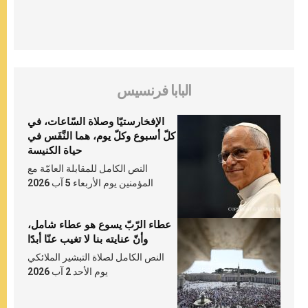
البابا فرنسيس
الإفخارستيّا وصلاة السّاعات، في
كلّ أسبوع وكلّ يوم، هما النَّفَس في
حياة الكنيسة
النص الكامل للمقابلة العامّة مع
المؤمنين يوم الأربعاء 5 آب 2026
عطاء الرّبّ يسوع هو عطاء شامل،
وأنّ عنايته بنا لا تغيب عنّا أبدًا
النص الكامل لصلاة التبشير الملائكي
يوم الأحد 2 آب 2026