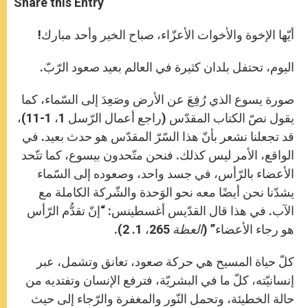
Share this Entry
s
e
b
t
e
A
n
o
e
p
g
o
r
أيّها الإخوة والأخوات الأعزّاء، صباح الخير وأحد مبارك!
p
e
k
r
اليوم، تحتفل بلدان كثيرة في العالم بعيد صعود الرّبّ.
صورة يسوع الذي رُفِعَ عن الأرض وصَعِدَ إلى السّماء، كما
يقول نصّ الكتاب المقدّس (راجع أعمال الرّسل 1، 1-11)،
قد تجعلنا نشعر بأنّ هذا السّرّ المقدّس هو حدث بعيد. في
الواقع، الأمر ليس كذلك. فنحن متّحدون بيسوع، كما تتّحد
الأعضاء بالرّأس، في جسد واحد، وصعوده إلى السّماء
يشدّنا نحن أيضًا معه نحو الوَحدة والشّركة الكاملة مع
الآب. في هذا قال القدّيس أغسطينس: “إنّ تقدُّم الرّأس
هو رجاء الأعضاء” (
العظة
265، 1. 2).
كلّ حياة المسيح هي حركة صعود، تعانق وتشمل، عبر
إنسانيّته، كلّ ما في البشريّة، فترفع الإنسان وتفتديه من
حالة الخطيئة، وتحمل النّور والمغفرة والرّجاء إلى حيث