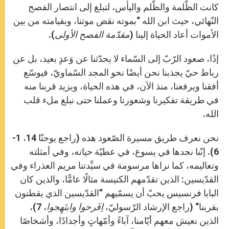
كانت الظّلمة والظّلم واليأس، لتبلغ إلى انتصار الفصح
النّهائي، حيث ابن الله “بموته نقض موتنا، وبقيامته من بين
الأموات أعاد الحياة إلينا (
مقدّمة الفصح الأولى
).
إذًا، صعود الرّبّ إلى السّماء لا يحدّثنا عن وَعدٍ بعيد، بل عن
رباط حيّ يجذبنا نحن أيضًا نحو المجد السّماويّ، فيوسّع
أفقنا ويرفعنا، منذ الآن، في هذه الحياة، ويزيد قربنا منه
في طريقة تفكيرنا وشعورنا وعملنا حتى نبلغ ملء قلب
الله.
نحن نعرف طريق مسيرة الصّعود هذه (راجع يوحنّا 14، 1-
6). إنّنا نجدها في يسوع، في عطيّة حياته، وفي أمثلته
وتعاليمه، كما نراها مرسومة في سيِّدتنا مريم العذراء وفي
القدّيسين: الذين تقدّمهم الكنيسة مثالًا عامًّا، والذين كان
البابا فرنسيس يحبّ أن يسمّيهم ”القدّيسين الذي يقطنون
بقربنا“ (راجع الإرشاد الرّسوليّ،
اِفَرحوا وابتَهِجوا
، 7)،
الذين نعيش معهم أيّامنا، آباءً وأمّهاتٍ وأجدادًا، وأشخاصًا