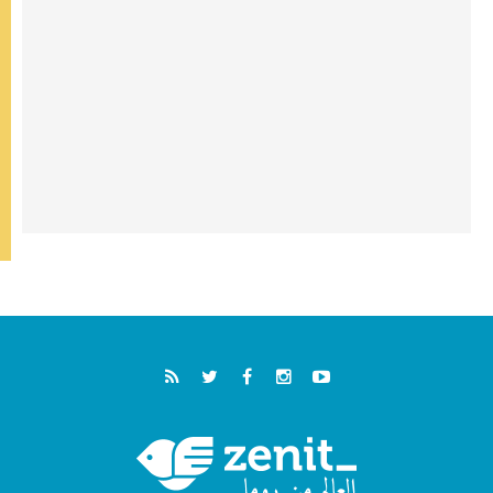
الطوباوي إنريكي أنجيليلي