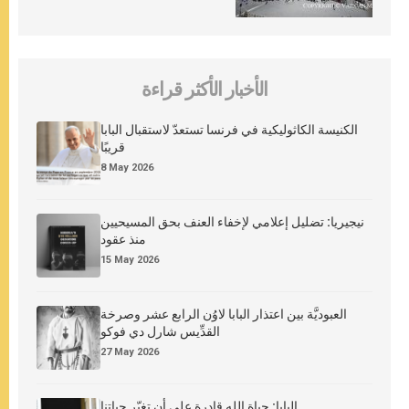
الأخبار الأكثر قراءة
الكنيسة الكاثوليكية في فرنسا تستعدّ لاستقبال البابا
قريبًا
8 May 2026
نيجيريا: تضليل إعلامي لإخفاء العنف بحق المسيحيين
منذ عقود
15 May 2026
العبوديَّة بين اعتذار البابا لاوُن الرابع عشر وصرخة
القدِّيس شارل دي فوكو
27 May 2026
البابا: حياة الله قادرة على أن تغيّر حياتنا