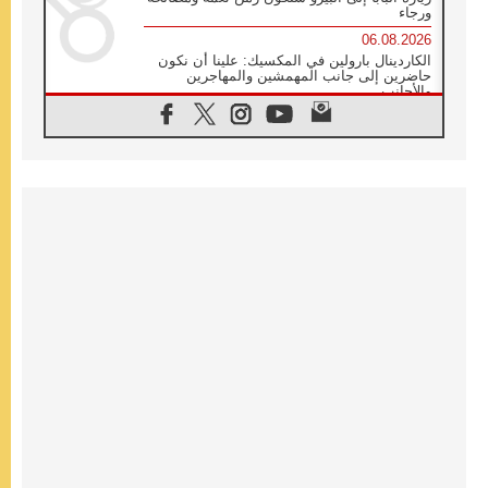
ورجاء
06.08.2026
الكاردينال بارولين في المكسيك: علينا أن نكون
حاضرين إلى جانب المهمشين والمهاجرين
والأجانب
06.08.2026
البابا لاوُن الرابع عشر للشباب في أسيزي:
"أوروبا والعالم يبحثان اليوم عن قديسين جُدد
فيكم"
06.08.2026
البابا في أسيزي يتحدث إلى الشباب المشاركين
في لقاء الشباب الفرنسيسكاني
06.08.2026
البابا لاوُن الرابع عشر يبرق معزيا بوفاة
الكاردينال جوليو دوارتي لانغا
05.08.2026
في مقابلته العامة مع المؤمنين البابا لاوُن الرابع
عشر يواصل الحديث عن الدستور في الليتورجيا
المقدسة مسلطا الضوء على صلاة الكنيسة
05.08.2026
البابا لاوُن الرابع عشر يزور في تشرين الثاني
٢٠٢٦ أوروغواي والأرجنتين وبيرو
05.08.2026
خمسون عاما على استشهاد الأسقف الأرجنتيني