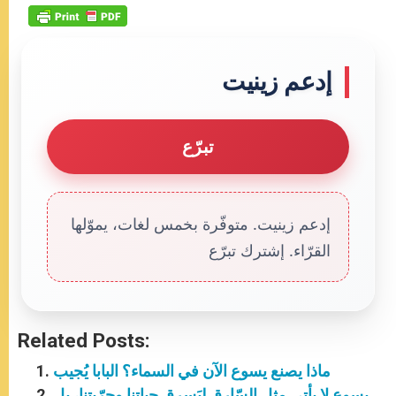
إدعم زينيت
تبرّع
إدعم زينيت. متوفّرة بخمس لغات، يموّلها
القرّاء. إشترك تبرّع
Related Posts:
ماذا يصنع يسوع الآن في السماء؟ البابا يُجيب
يسوع لا يأتي مثل السّارق ليَسرق حياتنا وحرّيتنا، بل