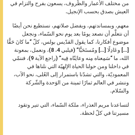
من مختلف الأعمار والظّروف، يسعون بفرح والتزام في
العيش بصدق بحسب الإنجيل.
معهم، وبمساندتهم، وبفضل صلاتهم، نستطيع نحن أيضًا
أن نتعلَّم أن نصعد يومًا بعد يوم نحو السّماء، ونجعل
موضوع أفكارنا، كما يقول القدّيس بولس، كلّ “ما كانَ حَقًّا
[…] وعَادِلًا […] ومُستَحَبًّا” (فيلبي 4، 8)، ونعمل، بمعونة
الله، ما “سَمِعناه مِنه وعايَنّاه فِيه” (راجع الآية 9)، فننمّي
في داخلنا ومن حولنا الحياة الإلهيّة التي نلناها في
المعموديّة، والتي تشدّنا باستمرار إلى العُلى، نحو الآب،
وننشر في العالم ثمارًا ثمينة من الوَحدة والشّركة
والسّلام.
لتساعدنا مريم العذراء، ملكة السّماء، التي تنير وتقود
مسيرتنا في كلّ لحظة.