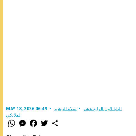
البابا لاون الرابع عشر
صلاة التبشير
MAY 18, 2026 06:49
الملائكي
W
M
F
T
S
h
e
a
w
h
a
s
c
i
a
t
s
e
t
r