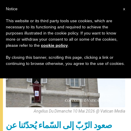
AR
Notice
x
This website or its third party tools use cookies, which are
necessary to its functioning and required to achieve the
صلاة التبشير الملائكي
purposes illustrated in the cookie policy. If you want to know
more or withdraw your consent to all or some of the cookies,
please refer to the
cookie policy
.
By closing this banner, scrolling this page, clicking a link or
continuing to browse otherwise, you agree to the use of cookies.
Angélus Du Dimanche 10 Mai 2026 @ Vatican Media
صعود الرّبّ إلى السّماء يُحدّثنا عن