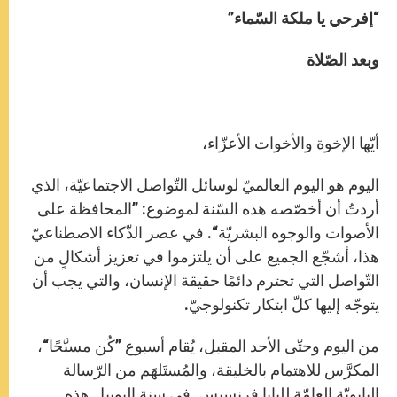
“إفرحي يا ملكة السّماء”
وبعد الصّلاة
أيّها الإخوة والأخوات الأعزّاء،
اليوم هو اليوم العالميّ لوسائل التّواصل الاجتماعيّة، الذي
أردتُ أن أخصّصه هذه السّنة لموضوع: ”المحافظة على
الأصوات والوجوه البشريّة“. في عصر الذّكاء الاصطناعيّ
هذا، أشجّع الجميع على أن يلتزموا في تعزيز أشكالٍ من
التّواصل التي تحترم دائمًا حقيقة الإنسان، والتي يجب أن
يتوجّه إليها كلّ ابتكار تكنولوجيّ.
من اليوم وحتّى الأحد المقبل، يُقام أسبوع ”كُن مسبَّحًا“،
المكرَّس للاهتمام بالخليقة، والمُستَلهَم من الرّسالة
البابويّة العامّة للبابا فرنسيس. في سنة اليوبيل هذه