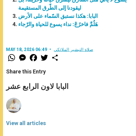
ليقودنا إلى الطّرق المستقيمة
البابا: هكذا نستبق السّماء على الأرض
هَلُمَّ فاخرُجْ: نداء يسوع للحياة والرّجاء
صلاة التبشير الملائكي
MAY 18, 2026 06:49
W
M
F
T
S
h
e
a
w
h
a
s
c
i
a
t
s
e
t
r
Share this Entry
s
e
b
t
e
A
n
o
e
p
g
o
r
البابا لاون الرابع عشر
p
e
k
r
View all articles