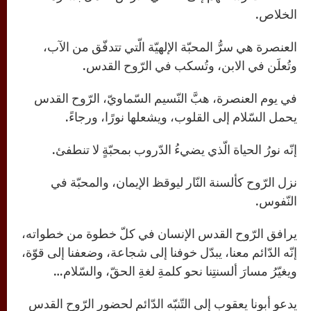
الخلاص.
العنصرة هي سرُّ المحبّة الإلهيّة الّتي تتدفّق من الآب،
وتُعلَن في الابن، وتُسكب في الرّوح القدس.
في يوم العنصرة، هبَّ النّسيم السّماويّ، الرّوح القدس
يحمل السّلام إلى القلوب، ويشعلها نورًا، ورجاءً.
إنّه نورُ الحياة الّذي يضيءُ الدّروب بمحبّةٍ لا تنطفئ.
نزل الرّوح كألسنة النّار ليوقظ الإيمان، والمحبّة في
النّفوس.
يرافق الرّوح القدس الإنسان في كلّ خطوة من خطواته،
إنّه الدّائم معنا، يبدّل خوفنا إلى شجاعة، وضعفنا إلى قوّة،
ويغيّرُ مسارَ ألسنتِنا نحو كلمةِ لغةِ الحقّ، والسّلام…
يدعو أبونا يعقوب إلى التّنبّه الدّائم لحضورِ الرّوح القدس