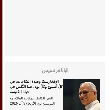
البابا فرنسيس
الإفخارستيّا وصلاة السّاعات، في
كلّ أسبوع وكلّ يوم، هما النَّفَس في
حياة الكنيسة
النص الكامل للمقابلة العامّة مع
المؤمنين يوم الأربعاء 5 آب 2026