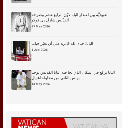
العبوديَّة بين اعتذار البابا لاوُن الرابع عشر وصرخة
القدِّيس شارل دي فوكو
27 May 2026
البابا: حياة الله قادرة على أن تغيّر حياتنا
1 Jun 2026
البابا يركع في المكان الذي نجا فيه البابا القديس يوحنا
بولس الثاني من محاولة اغتيال
13 May 2026