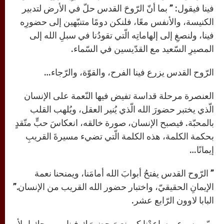
فينا فيقول: ” بما أنّ الرّوحَ القدس حلّ في الأرض لتدبير
الكنيسة، والأنفس معًا، فلنكن دومًا متنبّهين إلى حضورِه
فينا، ولنصغِ إلى إلهاماتِه الّتي تقودُنا في سبلِ الله إلى
المصيرِ السّعيد مع القدّيسين في السّماء.
الرّوح القدس يزرع فينا الفرح، والقوّة، والرّجاء…
العنصرة مرحلة قداسة تفيض فيها النّعمة على الإنسان
الّذي يختبر حضورَ الله الّذي يُنير العقل، ويُلهب القلب
بالمحبّة. فيصبح الإنسان، صورة خالقه، انعكاسَ حبٍّ متّقدٍ
بحكمة الكلمة، هذه الكلمة الّتي تضيء مسيرةَ القريبِ
إيمانًا…
” الرّوح القدس يفتحُ أبوابَ الله أمامَنا، ويمنحنا نعمة
الإيمانِ الحقيقيّ، واختبار حضور الله القريب من الإنسان.”
البابا لاوون الرّابع عشر.
ربّي يسوع… ساعدْنا كي نعيَ حضورَك فينا… بروحِك اِملأ