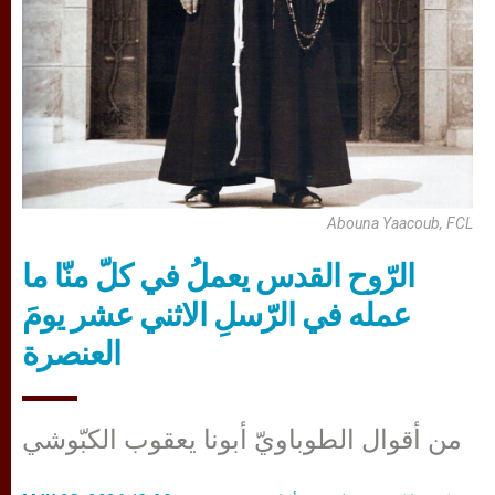
Abouna Yaacoub, FCL
الرّوح القدس يعملُ في كلّ منّا ما
عمله في الرّسلِ الاثني عشر يومَ
العنصرة
من أقوال الطوباويّ أبونا يعقوب الكبّوشي