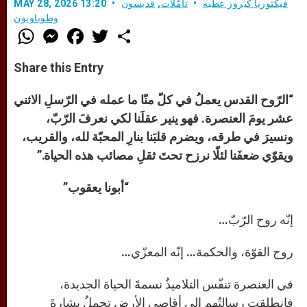
فيكتوريا كيروز عطيه
تأمّلات
,
قديسون
MAY 28, 2026 13:20
وطوباويون
W
M
F
T
S
h
e
a
w
h
a
s
c
i
a
t
s
e
t
r
Share this Entry
s
e
b
t
e
A
n
o
e
p
g
o
r
“
الرّوح القدس يعملُ في كلّ منّا ما عمله في الرّسلِ الاثني
p
e
k
r
عشر يومَ العنصرة. فهو ينير عقلَنا لكي نعرفَ الرّبّ،
ونسيرَ في طرقه، ويضرم قلبَنا بنارِ المحبّة لله، والقريب،
ويقوّي ضعفَنا لئلّا نرزح تحتَ ثقلِ مصائب هذه الحياة.”
“أبونا يعقوب”
إنّه روح الرّبّ…
روح القوّة، والحكمة… إنّه المعزّي…
في العنصرة تنفّس التلاميذُ نسمةَ الحياة الجديدة،
فانطلقت رسالتُهم إلى أقاصي الأرض تحملُ بشارةَ