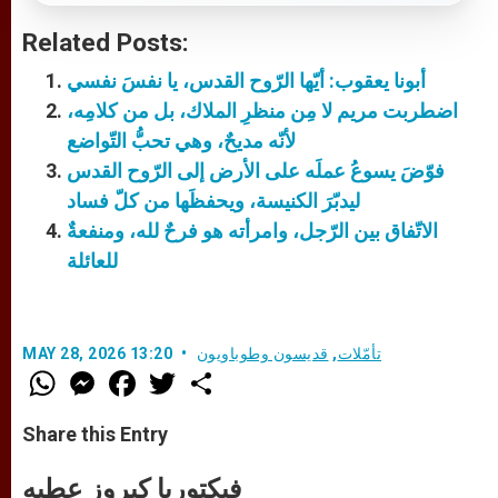
Related Posts:
أبونا يعقوب: أيّها الرّوح القدس، يا نفسَ نفسي
اضطربت مريم لا مِن منظرِ الملاك، بل من كلامِه،
لأنّه مديحٌ، وهي تحبُّ التّواضع
فوّضَ يسوعُ عملَه على الأرض إلى الرّوح القدس
ليدبّرَ الكنيسة، ويحفظَها من كلّ فساد
الاتّفاق بين الرّجل، وامرأته هو فرحٌ لله، ومنفعةٌ
للعائلة
تأمّلات
,
قديسون وطوباويون
MAY 28, 2026 13:20
W
M
F
T
S
h
e
a
w
h
a
s
c
i
a
t
s
e
t
r
Share this Entry
s
e
b
t
e
A
n
o
e
p
g
o
r
فيكتوريا كيروز عطيه