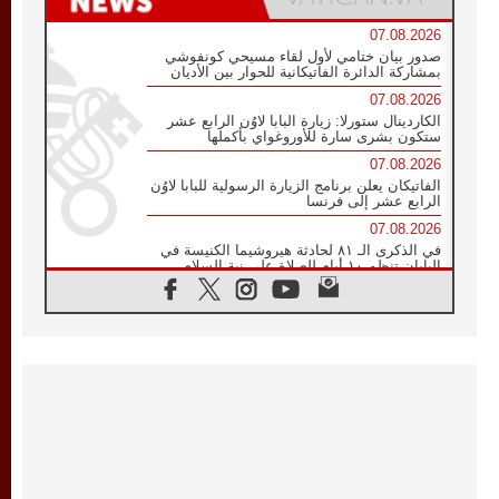
07.08.2026
صدور بيان ختامي لأول لقاء مسيحي كونفوشي
بمشاركة الدائرة الفاتيكانية للحوار بين الأديان
07.08.2026
الكاردينال ستورلا: زيارة البابا لاوُن الرابع عشر
ستكون بشرى سارة للأوروغواي بأكملها
07.08.2026
الفاتيكان يعلن برنامج الزيارة الرسولية للبابا لاوُن
الرابع عشر إلى فرنسا
07.08.2026
في الذكرى الـ ٨١ لحادثة هيروشيما الكنيسة في
اليابان تنظم ١٠ أيام للصلاة على نية السلام
07.08.2026
الكنيسة في الأوروغواي: زيارة البابا ستعزز
الإيمان والرجاء
06.08.2026
الاجتماع الشهري للمطارنة الموارنة
06.08.2026
الكاردينال روسي: زيارة البابا لاوُن إلى الأرجنتين
هي تكريم للبابا فرنسيس
06.08.2026
زيارة البابا إلى البيرو ستكون زمن نعمة ومصالحة