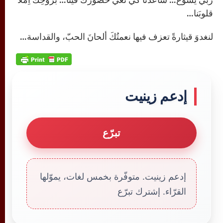
قلوبَنا…
لنغدوَ قيثارةً تعزف فيها نعمتُكَ ألحانَ الحبّ، والقداسة…
إدعم زينيت
تبرّع
إدعم زينيت. متوفّرة بخمس لغات، يموّلها
القرّاء. إشترك تبرّع