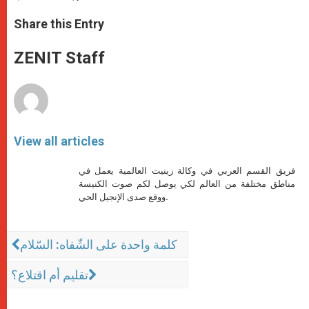
a
s
c
i
a
t
s
e
t
r
Share this Entry
s
e
b
t
e
A
n
o
e
p
g
o
r
ZENIT Staff
p
e
k
r
View all articles
فريق القسم العربي في وكالة زينيت العالمية يعمل في
مناطق مختلفة من العالم لكي يوصل لكم صوت الكنيسة
ووقع صدى الإنجيل الحي.
كلمة واحدة على الشّفاه: السّلام
تقليم أم اقتلاع؟