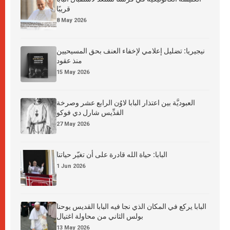
قريبًا
8 May 2026
نيجيريا: تضليل إعلامي لإخفاء العنف بحق المسيحيين
منذ عقود
15 May 2026
العبوديَّة بين اعتذار البابا لاوُن الرابع عشر وصرخة
القدِّيس شارل دي فوكو
27 May 2026
البابا: حياة الله قادرة على أن تغيّر حياتنا
1 Jun 2026
البابا يركع في المكان الذي نجا فيه البابا القديس يوحنا
بولس الثاني من محاولة اغتيال
13 May 2026