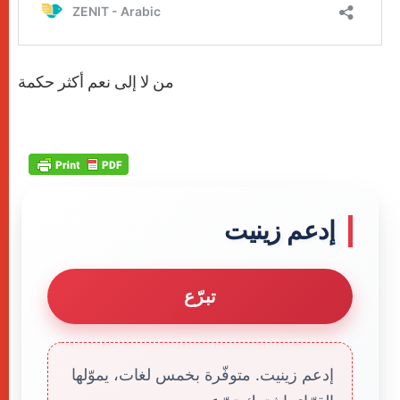
من لا إلى نعم أكثر حكمة
إدعم زينيت
تبرّع
إدعم زينيت. متوفّرة بخمس لغات، يموّلها