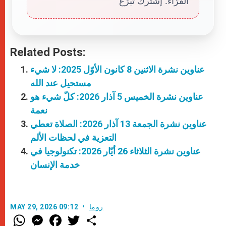
القرّاء. إشترك تبرّع
Related Posts:
عناوين نشرة الاثنين 8 كانون الأوّل 2025: لا شيء
مستحيل عند الله
عناوين نشرة الخميس 5 آذار 2026: كلّ شيء هو
نعمة
عناوين نشرة الجمعة 13 آذار 2026: الصلاة تعطي
التعزية في لحظات الألم
عناوين نشرة الثلاثاء 26 أيّار 2026: تكنولوجيا في
خدمة الإنسان
روما
MAY 29, 2026 09:12
W
M
F
T
S
h
e
a
w
h