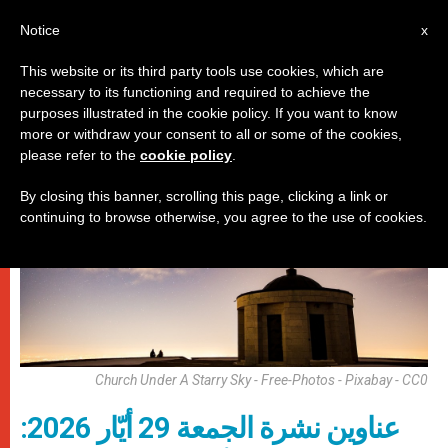
AR
Notice
x
This website or its third party tools use cookies, which are
necessary to its functioning and required to achieve the
روما
purposes illustrated in the cookie policy. If you want to know
more or withdraw your consent to all or some of the cookies,
please refer to the
cookie policy
.
By closing this banner, scrolling this page, clicking a link or
continuing to browse otherwise, you agree to the use of cookies.
Church Under A Starry Sky - Free-Photos - Pixabay - CC0
عناوين نشرة الجمعة 29 أيّار 2026: