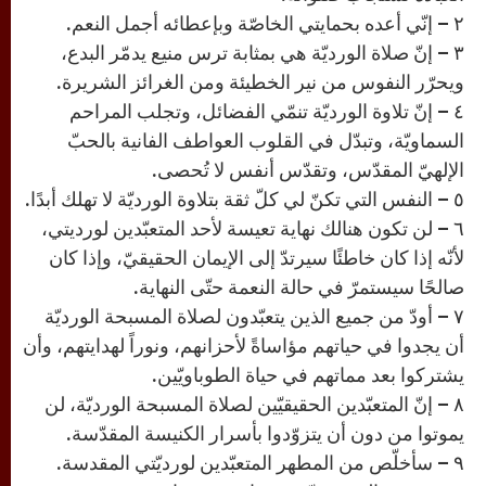
٢ – إنّي أعده بحمايتي الخاصّة وبإعطائه أجمل النعم.
٣ – إنّ صلاة الورديّة هي بمثابة ترس منيع يدمّر البدع،
ويحرّر النفوس من نير الخطيئة ومن الغرائز الشريرة.
٤ – إنّ تلاوة الورديّة تنمّي الفضائل، وتجلب المراحم
السماويّة، وتبدّل في القلوب العواطف الفانية بالحبّ
الإلهيّ المقدّس، وتقدّس أنفس لا تُحصى.
٥ – النفس التي تكنّ لي كلّ ثقة بتلاوة الورديّة لا تهلك أبدًا.
٦ – لن تكون هنالك نهاية تعيسة لأحد المتعبّدين لورديتي،
لأنّه إذا كان خاطئًا سيرتدّ إلى الإيمان الحقيقيّ، وإذا كان
صالحًا سيستمرّ في حالة النعمة حتّى النهاية.
٧ – أودّ من جميع الذين يتعبّدون لصلاة المسبحة الورديّة
أن يجدوا في حياتهم مؤاساةً لأحزانهم، ونوراً لهدايتهم، وأن
يشتركوا بعد مماتهم في حياة الطوباويّين.
٨ – إنّ المتعبّدين الحقيقيّين لصلاة المسبحة الورديّة، لن
يموتوا من دون أن يتزوّدوا بأسرار الكنيسة المقدّسة.
٩ – سأخلّص من المطهر المتعبّدين لورديّتي المقدسة.