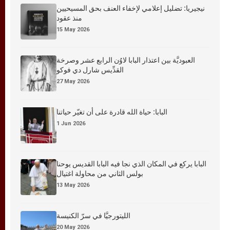
نيجيريا: تضليل إعلامي لإخفاء العنف بحق المسيحيين
منذ عقود
15 May 2026
العبوديَّة بين اعتذار البابا لاوُن الرابع عشر وصرخة
القدِّيس شارل دي فوكو
27 May 2026
البابا: حياة الله قادرة على أن تغيّر حياتنا
1 Jun 2026
البابا يركع في المكان الذي نجا فيه البابا القديس يوحنا
بولس الثاني من محاولة اغتيال
13 May 2026
الليتورجيَّا في سرّ الكنيسة
20 May 2026