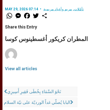
تأمّلات
,
مريم وأعياد مريمية
MAY 29, 2026 07:14
W
M
F
T
S
h
e
a
w
h
a
s
c
i
a
t
s
e
t
r
Share this Entry
s
e
b
t
e
A
n
o
e
p
g
o
r
المطران كريكور أغسطينوس كوسا
p
e
k
r
View all articles
نَحْوَ السَّمَاءِ بِخُطَى فَقِيرِ أَسِيزِي
البابا يُصلّي غداً الورديّة على نيّة السلام