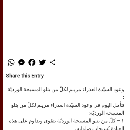
W
M
F
T
S
h
e
a
w
h
a
s
c
i
a
t
s
e
t
r
Share this Entry
s
e
b
t
e
A
n
o
e
p
g
o
r
وعود السيّدة العذراء مريـم لكلّ من يتلو المسبحة الورديّة
p
e
k
r
:
نتأمل اليوم في وعود السيّدة العذراء مريـم لكلّ من يتلو
المسبحة الورديّة:
١ – كلّ من يتلو المسبحة الورديّة بتقوى ويداوم على هذه
العبادة تُستجاب صلواته.