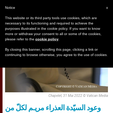
AR
Notice
x
This website or its third party tools use cookies, which are
necessary to its functioning and required to achieve the
,
تأمّلات
مريم وأعياد مريمية
purposes illustrated in the cookie policy. If you want to know
more or withdraw your consent to all or some of the cookies,
please refer to the
cookie policy
.
By closing this banner, scrolling this page, clicking a link or
continuing to browse otherwise, you agree to the use of cookies.
Chapelet, 31 Mai 2022 © Vatican Media
وعود السيّدة العذراء مريـم لكلّ من