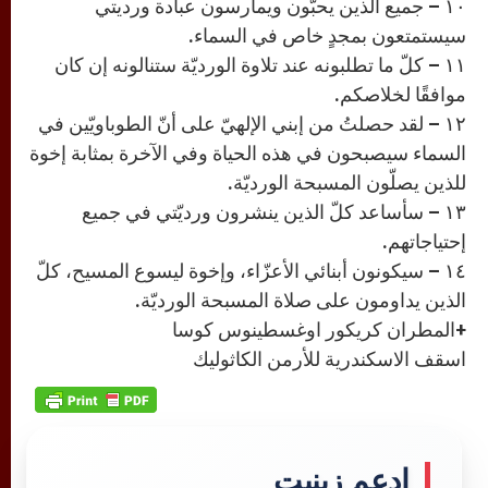
١٠ – جميع الذين يحبّون ويمارسون عبادة ورديتي
سيستمتعون بمجدٍ خاص في السماء.
١١ – كلّ ما تطلبونه عند تلاوة الورديّة ستنالونه إن كان
موافقًا لخلاصكم.
١٢ – لقد حصلتُ من إبني الإلهيّ على أنّ الطوباويّين في
السماء سيصبحون في هذه الحياة وفي الآخرة بمثابة إخوة
للذين يصلّون المسبحة الورديّة.
١٣ – سأساعد كلّ الذين ينشرون ورديّتي في جميع
إحتياجاتهم.
١٤ – سيكونون أبنائي الأعزّاء، وإخوة ليسوع المسيح، كلّ
الذين يداومون على صلاة المسبحة الورديّة.
+المطران كريكور اوغسطينوس كوسا
اسقف الاسكندرية للأرمن الكاثوليك
إدعم زينيت