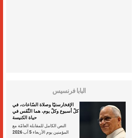
البابا فرنسيس
الإفخارستيّا وصلاة السّاعات، في
كلّ أسبوع وكلّ يوم، هما النَّفَس في
حياة الكنيسة
النص الكامل للمقابلة العامّة مع
المؤمنين يوم الأربعاء 5 آب 2026