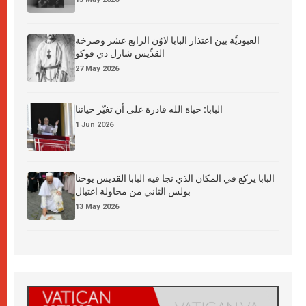
العبوديَّة بين اعتذار البابا لاوُن الرابع عشر وصرخة
القدِّيس شارل دي فوكو
27 May 2026
البابا: حياة الله قادرة على أن تغيّر حياتنا
1 Jun 2026
البابا يركع في المكان الذي نجا فيه البابا القديس يوحنا
بولس الثاني من محاولة اغتيال
13 May 2026