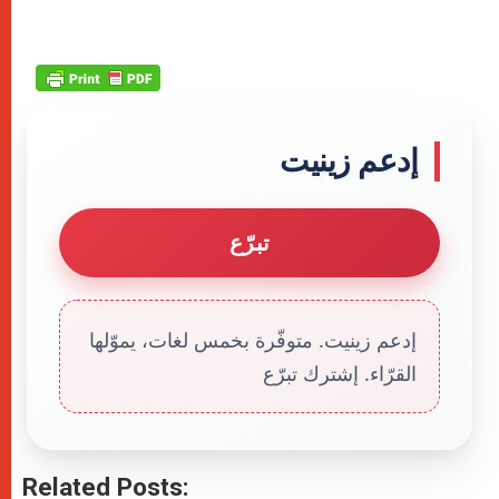
إدعم زينيت
تبرّع
إدعم زينيت. متوفّرة بخمس لغات، يموّلها
القرّاء. إشترك تبرّع
Related Posts: