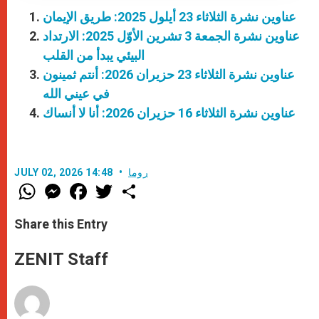
عناوين نشرة الثلاثاء 23 أيلول 2025: طريق الإيمان
عناوين نشرة الجمعة 3 تشرين الأوّل 2025: الارتداد
البيئي يبدأ من القلب
عناوين نشرة الثلاثاء 23 حزيران 2026: أنتم ثمينون
في عيني الله
عناوين نشرة الثلاثاء 16 حزيران 2026: أنا لا أنساك
روما
JULY 02, 2026 14:48
W
M
F
T
S
h
e
a
w
h
a
s
c
i
a
t
s
e
t
r
Share this Entry
s
e
b
t
e
A
n
o
e
p
g
o
r
ZENIT Staff
p
e
k
r