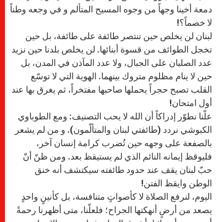
دمعة أخينا وجهاً من وجوه المسيح المتألم و في وجعه وطناً
لا خصماً؟!
لبنان لن يخلص حين تنتصر طائفة على طائفة، بل حين
تخجل الطوائف من قسوة أبنائها. لن يخلص بلدنا حين نزيد
عدد الصلبان على الجبال، ولا عدد المآذن في المدن، بل
حين لا ينام مظلوم متروك بينهما. الهوية التي لا توسّع
القلب تصبح حجراً يحملها صاحبها مفتخراً، ثم يغرق بها عند
أول امتحان!
علّنا نطوّر إدراكاً أن الله لا يحب التصنيف: ومع الطوباوي
الكبوشي نردد (طائفتي لبنان والمتألّمون). و من لم يشعر
بالصفعة على وجهه حين تُضرب كرامة إنسان آخر،
فليوقظ إيمانه النائم الذي لم يستيقظ بعد. ومن ظنّ أنّ
حبّ لبنان يقف عند حدود طائفته سيكتشف أنه خنق
الوطن وايقظ الفتن!
اليوم، لنرفع الصلاة لا كأصواتٍ متنافسة، بل كأنينٍ واحدٍ
يصعد من أرضٍ أنهكتها الجراح؛ فلعلّنا، متى أظهرنا رحمةً