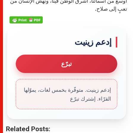
أوسع من أسمائنا، أشرق الوطن فينا، ونهض الإنسان من
تعبٍ إلى صلاح.
إدعم زينيت
تبرّع
إدعم زينيت. متوفّرة بخمس لغات، يموّلها
القرّاء. إشترك تبرّع
Related Posts: