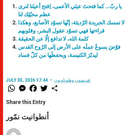
يا ربّ… كما فتحتَ عينَي الأعمى، اِفتح أعينَنا لنرى
عظم محبّتِك لنا
لا تمسك الجريدة الرّديئة، إنّها تسوّد الأصابع، وهكذا
قراءتها فهي تسوّد عقول البشر، وقلوبهم
كلمة الله، لا تدافع إلّا عن الحقيقة
فوّضَ يسوعُ عملَه على الأرض إلى الرّوح القدس
ليدبّرَ الكنيسة، ويحفظَها من كلّ فساد
قديسون وطوباويون
JULY 03, 2026 17:44
W
M
F
T
S
h
e
a
w
h
a
s
c
i
a
t
s
e
t
r
Share this Entry
s
e
b
t
e
A
n
o
e
p
g
o
r
أنطوانيت نمّور
p
e
k
r