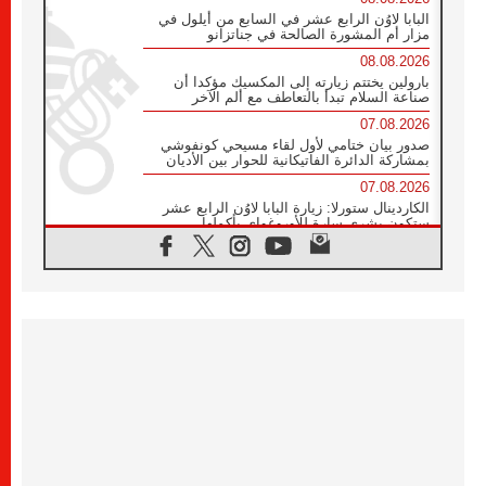
البابا لاوُن الرابع عشر في السابع من أيلول في
مزار أم المشورة الصالحة في جناتزانو
08.08.2026
بارولين يختتم زيارته إلى المكسيك مؤكدا أن
صناعة السلام تبدأ بالتعاطف مع ألم الآخر
07.08.2026
صدور بيان ختامي لأول لقاء مسيحي كونفوشي
بمشاركة الدائرة الفاتيكانية للحوار بين الأديان
07.08.2026
الكاردينال ستورلا: زيارة البابا لاوُن الرابع عشر
ستكون بشرى سارة للأوروغواي بأكملها
07.08.2026
الفاتيكان يعلن برنامج الزيارة الرسولية للبابا لاوُن
الرابع عشر إلى فرنسا
07.08.2026
في الذكرى الـ ٨١ لحادثة هيروشيما الكنيسة في
اليابان تنظم ١٠ أيام للصلاة على نية السلام
07.08.2026
الكنيسة في الأوروغواي: زيارة البابا ستعزز
الإيمان والرجاء
06.08.2026
الاجتماع الشهري للمطارنة الموارنة