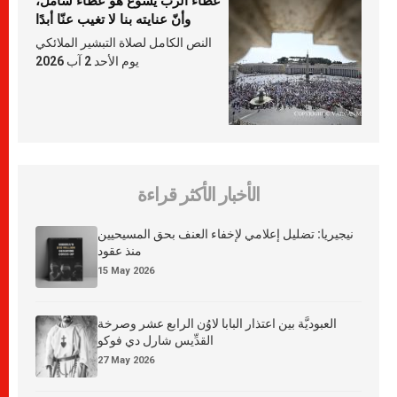
عطاء الرّبّ يسوع هو عطاء شامل،
وأنّ عنايته بنا لا تغيب عنّا أبدًا
النص الكامل لصلاة التبشير الملائكي
يوم الأحد 2 آب 2026
الأخبار الأكثر قراءة
نيجيريا: تضليل إعلامي لإخفاء العنف بحق المسيحيين
منذ عقود
15 May 2026
العبوديَّة بين اعتذار البابا لاوُن الرابع عشر وصرخة
القدِّيس شارل دي فوكو
27 May 2026