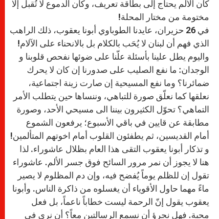
كأن الألم يحتاج إلى بطاقة تعريف، وكأن الدموع لا تُقبل إلا
مختومة من مختار المحلة!
في 26 حزيران، عايدنا الطوباوي أبونا يعقوب، ذلك الراهب
الذي فهم أن لبنان لا يُحَب بالكلام بل بالانحناء على الآلام!
واليوم يطل علينا بأسئلة علّنا على ضوئها نفحص قلوبنا و
الوجدان: ما نفع الصليب على صدورنا إن كان لا يحرك
ضمائرنا؟ وما نفع المسيحية إن صارت زينة اجتماعية،
نعلقها كما نعلّق صورة للتباهي، وننساها حين يتطلب الأمر
التماهي؟ تحوّل الكثيرون بيننا الى مسيحي الأحد، وصورة
مطابقة عن قايين في باقي الأسبوع؛ يرفعون الشموع
أمام القديسين، ثم يطفئون القلوب أمام اخوتهم المتألمين!
و تذكار أبونا يعقوب التقى هذا العام بظلال عاشوراء. لذا
هنا لا يجوز أن نمر مرور السائح فوق جسر الألم. عاشوراء
تقول إن للظلم يوماً يُفضح فيه، وإن دم المظلوم لا يصير
ماءً مهما حاول الأقوياء أن يغسلوه من ذاكرة الناس. وأبونا
يعقوب يقول إنّ الرحمة ليست خطاباً ناعماً، بل فعل
محبة. فهل نجرؤ أن نسمع الرسالتين معاً؟ أن نرى في