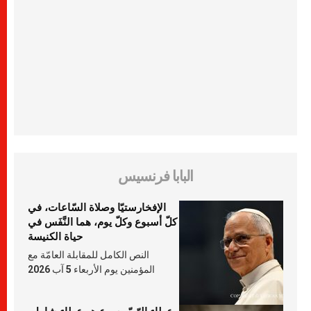
البابا فرنسيس
الإفخارستيّا وصلاة السّاعات، في
كلّ أسبوع وكلّ يوم، هما النَّفَس في
حياة الكنيسة
النص الكامل للمقابلة العامّة مع
المؤمنين يوم الأربعاء 5 آب 2026