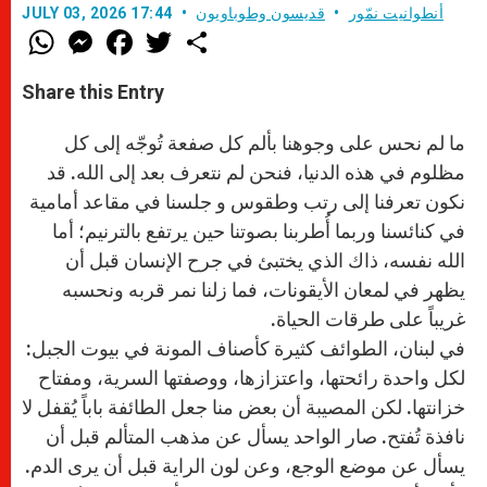
أنطوانيت نمّور
قديسون وطوباويون
JULY 03, 2026 17:44
W
M
F
T
S
h
e
a
w
h
a
s
c
i
a
t
s
e
t
r
Share this Entry
s
e
b
t
e
A
n
o
e
p
g
o
r
ما لم نحس على وجوهنا بألم كل صفعة تُوجّه إلى كل
p
e
k
r
مظلوم في هذه الدنيا، فنحن لم نتعرف بعد إلى الله. قد
نكون تعرفنا إلى رتب وطقوس و جلسنا في مقاعد أمامية
في كنائسنا وربما أُطربنا بصوتنا حين يرتفع بالترنيم؛ أما
الله نفسه، ذاك الذي يختبئ في جرح الإنسان قبل أن
يظهر في لمعان الأيقونات، فما زلنا نمر قربه ونحسبه
غريباً على طرقات الحياة.
في لبنان، الطوائف كثيرة كأصناف المونة في بيوت الجبل:
لكل واحدة رائحتها، واعتزازها، ووصفتها السرية، ومفتاح
خزانتها. لكن المصيبة أن بعض منا جعل الطائفة باباً يُقفل لا
نافذة تُفتح. صار الواحد يسأل عن مذهب المتألم قبل أن
يسأل عن موضع الوجع، وعن لون الراية قبل أن يرى الدم.