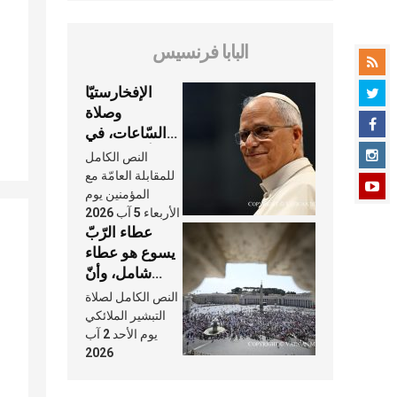
البابا فرنسيس
الإفخارستيّا
وصلاة
السّاعات، في
كلّ أسبوع وكلّ
النص الكامل
يوم، هما النَّفَس
للمقابلة العامّة مع
في حياة
المؤمنين يوم
الأربعاء 5 آب 2026
الكنيسة
عطاء الرّبّ
يسوع هو عطاء
شامل، وأنّ
عنايته بنا لا
النص الكامل لصلاة
تغيب عنّا أبدًا
التبشير الملائكي
يوم الأحد 2 آب
2026