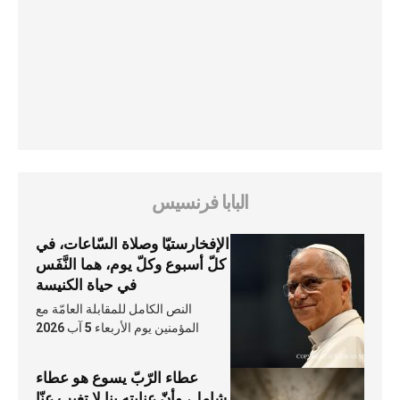
البابا فرنسيس
الإفخارستيّا وصلاة السّاعات، في
كلّ أسبوع وكلّ يوم، هما النَّفَس
في حياة الكنيسة
النص الكامل للمقابلة العامّة مع
المؤمنين يوم الأربعاء 5 آب 2026
عطاء الرّبّ يسوع هو عطاء
شامل، وأنّ عنايته بنا لا تغيب عنّا