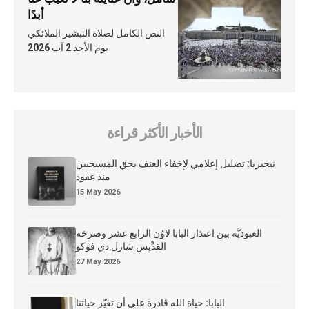
أبدًا
النص الكامل لصلاة التبشير الملائكي
يوم الأحد 2 آب 2026
الأخبار الأكثر قراءة
نيجيريا: تضليل إعلامي لإخفاء العنف بحق المسيحيين
منذ عقود
15 May 2026
العبوديَّة بين اعتذار البابا لاوُن الرابع عشر وصرخة
القدِّيس شارل دي فوكو
27 May 2026
البابا: حياة الله قادرة على أن تغيّر حياتنا