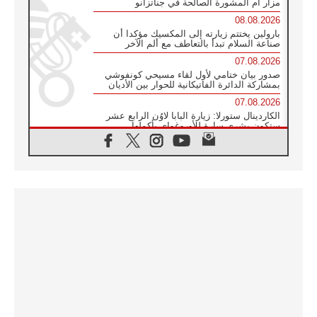
مزار أم المشورة الصالحة في جناتزانو
08.08.2026
بارولين يختتم زيارته إلى المكسيك مؤكدا أن
صناعة السلام تبدأ بالتعاطف مع ألم الآخر
07.08.2026
صدور بيان ختامي لأول لقاء مسيحي كونفوشي
بمشاركة الدائرة الفاتيكانية للحوار بين الأديان
07.08.2026
الكاردينال ستورلا: زيارة البابا لاوُن الرابع عشر
ستكون بشرى سارة للأوروغواي بأكملها
07.08.2026
الفاتيكان يعلن برنامج الزيارة الرسولية للبابا لاوُن
الرابع عشر إلى فرنسا
07.08.2026
في الذكرى الـ ٨١ لحادثة هيروشيما الكنيسة في
اليابان تنظم ١٠ أيام للصلاة على نية السلام
07.08.2026
الكنيسة في الأوروغواي: زيارة البابا ستعزز
الإيمان والرجاء
06.08.2026
الاجتماع الشهري للمطارنة الموارنة
06.08.2026
الكاردينال روسي: زيارة البابا لاوُن إلى الأرجنتين