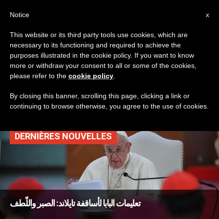
AR
Notice
x
This website or its third party tools use cookies, which are
necessary to its functioning and required to achieve the
TAG
purposes illustrated in the cookie policy. If you want to know
Posts Tagged ‘أساقفة
more or withdraw your consent to all or some of the cookies,
please refer to the
cookie policy
.
آسيا’
By closing this banner, scrolling this page, clicking a link or
continuing to browse otherwise, you agree to the use of cookies.
DERNIÈRES NOUVELLES
تعليمات البابا لأساقفة تايلاند: الصبر واللّطف