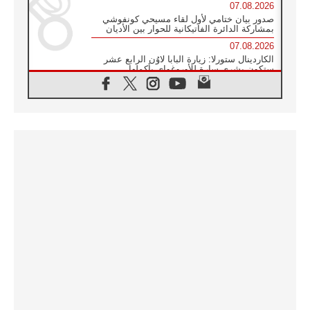
07.08.2026
صدور بيان ختامي لأول لقاء مسيحي كونفوشي
بمشاركة الدائرة الفاتيكانية للحوار بين الأديان
07.08.2026
الكاردينال ستورلا: زيارة البابا لاوُن الرابع عشر
ستكون بشرى سارة للأوروغواي بأكملها
07.08.2026
الفاتيكان يعلن برنامج الزيارة الرسولية للبابا لاوُن
الرابع عشر إلى فرنسا
07.08.2026
في الذكرى الـ ٨١ لحادثة هيروشيما الكنيسة في
اليابان تنظم ١٠ أيام للصلاة على نية السلام
07.08.2026
الكنيسة في الأوروغواي: زيارة البابا ستعزز
الإيمان والرجاء
06.08.2026
الاجتماع الشهري للمطارنة الموارنة
06.08.2026
الكاردينال روسي: زيارة البابا لاوُن إلى الأرجنتين
هي تكريم للبابا فرنسيس
06.08.2026
زيارة البابا إلى البيرو ستكون زمن نعمة ومصالحة
ورجاء