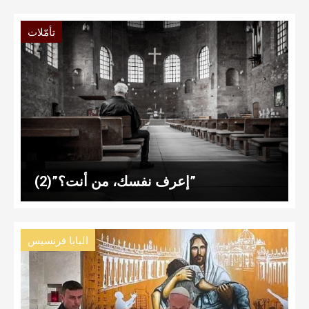
تأمّلات
(2)”إعرف نفسك، من أنت؟”
البابا فرنسيس