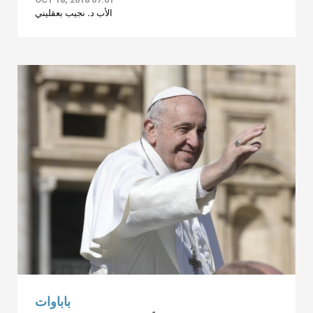
الأب د. نجيب بعقليني
باباوات