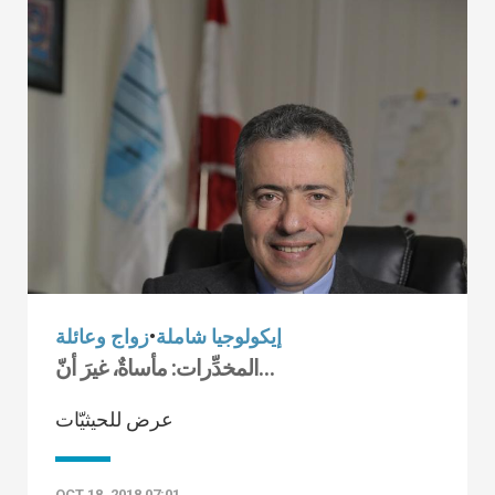
إيكولوجيا شاملة
•
زواج وعائلة
المخدِّرات: مأساةٌ، غيرَ أنّ…
عرض للحيثيّات
OCT 18, 2018 07:01