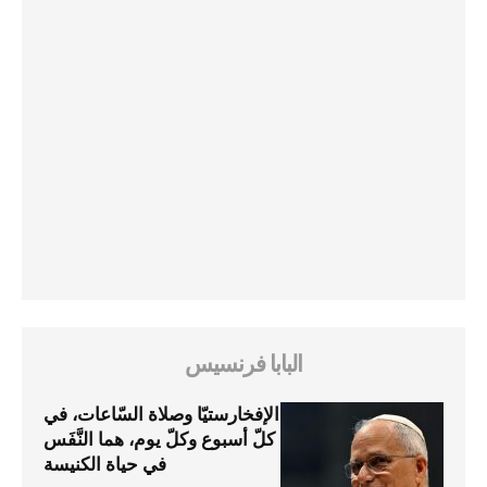
البابا فرنسيس
الإفخارستيّا وصلاة السّاعات، في
كلّ أسبوع وكلّ يوم، هما النَّفَس
في حياة الكنيسة