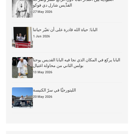
القدِّيس شارل دي فوكو
27 May 2026
البابا: حياة الله قادرة على أن تغيّر حياتنا
1 Jun 2026
البابا يركع في المكان الذي نجا فيه البابا القديس يوحنا
بولس الثاني من محاولة اغتيال
13 May 2026
الليتورجيَّا في سرّ الكنيسة
20 May 2026