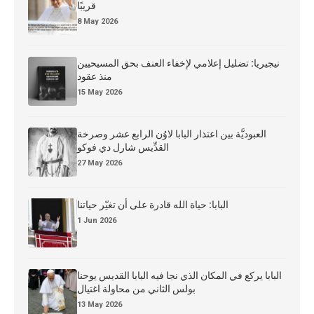
قريبًا
8 May 2026
نيجيريا: تضليل إعلامي لإخفاء العنف بحق المسيحيين
منذ عقود
15 May 2026
العبوديَّة بين اعتذار البابا لاوُن الرابع عشر وصرخة
القدِّيس شارل دي فوكو
27 May 2026
البابا: حياة الله قادرة على أن تغيّر حياتنا
1 Jun 2026
البابا يركع في المكان الذي نجا فيه البابا القديس يوحنا
بولس الثاني من محاولة اغتيال
13 May 2026