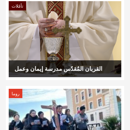
تأمّلات
القربان المُقدّس مدرسة إيمان وعمل
روما