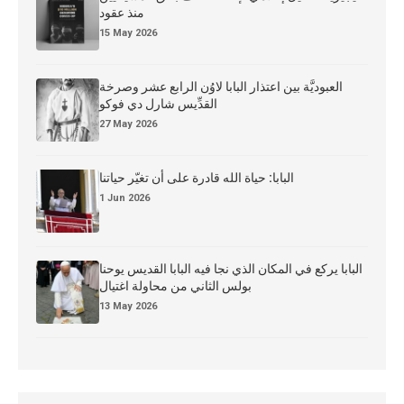
منذ عقود
15 May 2026
العبوديَّة بين اعتذار البابا لاوُن الرابع عشر وصرخة
القدِّيس شارل دي فوكو
27 May 2026
البابا: حياة الله قادرة على أن تغيّر حياتنا
1 Jun 2026
البابا يركع في المكان الذي نجا فيه البابا القديس يوحنا
بولس الثاني من محاولة اغتيال
13 May 2026