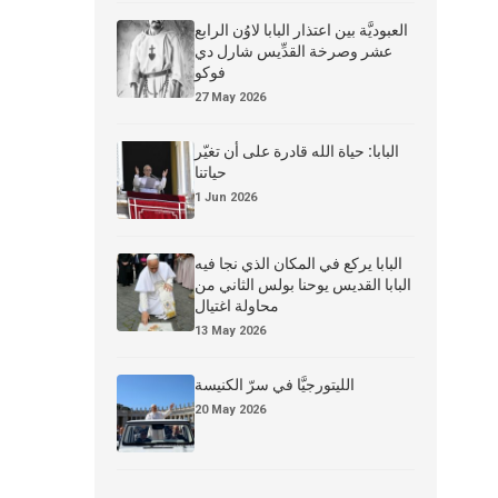
العبوديَّة بين اعتذار البابا لاوُن الرابع
عشر وصرخة القدِّيس شارل دي
فوكو
27 May 2026
البابا: حياة الله قادرة على أن تغيّر
حياتنا
1 Jun 2026
البابا يركع في المكان الذي نجا فيه
البابا القديس يوحنا بولس الثاني من
محاولة اغتيال
13 May 2026
الليتورجيَّا في سرّ الكنيسة
20 May 2026