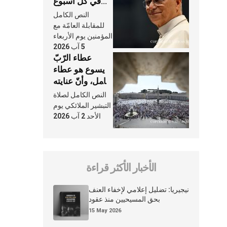
في كلّ أسبوع
وكلّ يوم، هما
النص الكامل
النَّفَس في حياة
للمقابلة العامّة مع
الكنيسة
المؤمنين يوم الأربعاء
5 آب 2026
عطاء الرّبّ
يسوع هو عطاء
شامل، وأنّ عنايته
بنا لا تغيب عنّا
النص الكامل لصلاة
أبدًا
التبشير الملائكي يوم
الأحد 2 آب 2026
الأخبار الأكثر قراءة
نيجيريا: تضليل إعلامي لإخفاء العنف
بحق المسيحيين منذ عقود
15 May 2026